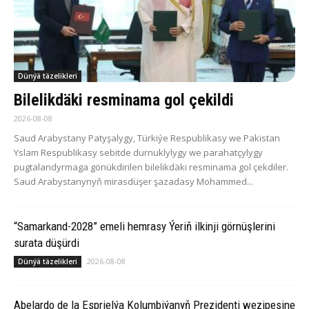
Dünýä täzelikleri
Bilelikdäki resminama gol çekildi
2026-08-08
Saud Arabystany Patyşalygy, Türkiýe Respublikasy we Pakistan
Yslam Respublikasy sebitde durnuklylygy we parahatçylygy
pugtalandyrmaga gönükdirilen bilelikdäki resminama gol çekdiler.
Saud Arabystanynyň mirasdüşer şazadasy Mohammed...
“Samarkand-2028” emeli hemrasy Ýeriň ilkinji görnüşlerini
surata düşürdi
2026-08-08
Dünýä täzelikleri
Abelardo de la Esprielýa Kolumbiýanyň Prezidenti wezipesine