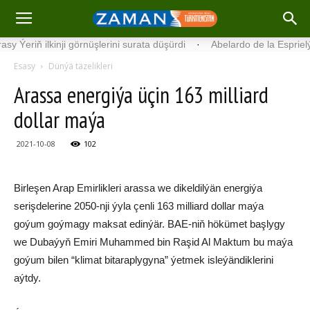
 ilkinji görnüşlerini surata düşürdi
·
Abelardo de la Esprielýa Kol
Esasy
Dünýä täzelikleri
Arassa energiýa üçin 163 milliard
dollar maýa
2021-10-08
102
Birleşen Arap Emirlikleri arassa we dikeldilýän energiýa
serişdelerine 2050-nji ýyla çenli 163 milliard dollar maýa
goýum goýmagy maksat edinýär. BAE-niň hökümet başlygy
we Dubaýyň Emiri Muhammed bin Raşid Al Maktum bu maýa
goýum bilen “klimat bitaraplygyna” ýetmek isleýändiklerini
aýtdy.