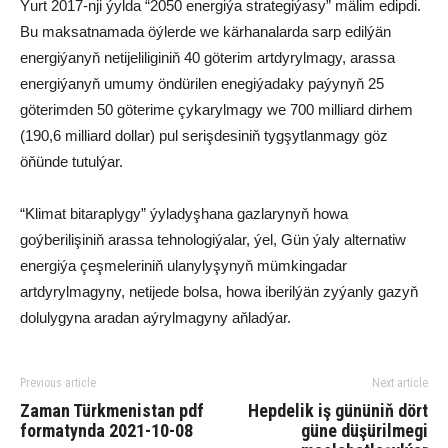
Ýurt 2017-nji ýylda “2050 energiýa strategiýasy” mälim edipdi.
Bu maksatnamada öýlerde we kärhanalarda sarp edilýän
energiýanyň netijeliliginiň 40 göterim artdyrylmagy, arassa
energiýanyň umumy öndürilen enegiýadaky paýynyň 25
göterimden 50 göterime çykarylmagy we 700 milliard dirhem
(190,6 milliard dollar) pul serişdesiniň tygşytlanmagy göz
öňünde tutulýar.
“Klimat bitaraplygy” ýyladyşhana gazlarynyň howa
goýberilişiniň arassa tehnologiýalar, ýel, Gün ýaly alternatiw
energiýa çeşmeleriniň ulanylyşynyň mümkingadar
artdyrylmagyny, netijede bolsa, howa iberilýän zyýanly gazyň
dolulygyna aradan aýrylmagyny aňladýar.
Previous article
Next article
Zaman Türkmenistan pdf
Hepdelik iş gününiň dört
formatynda 2021-10-08
güne düşürilmegi