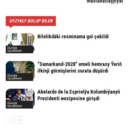
maslahatlaşylýar
GYZYKLY BOLUP BILER
Bilelikdäki resminama gol çekildi
Dünýä
täzelikleri
“Samarkand-2028” emeli hemrasy Ýeriň
ilkinji görnüşlerini surata düşürdi
Dünýä
täzelikleri
Abelardo de la Esprielýa Kolumbiýanyň
Prezidenti wezipesine girişdi
Dünýä
täzelikleri