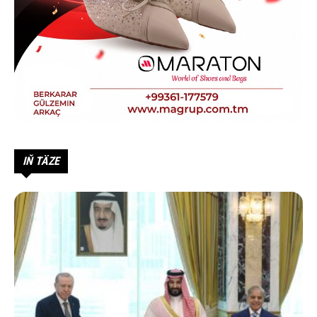
IŇ TÄZE