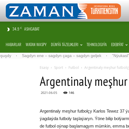
34.9
ASHGABAT
C
HABARLAR
WATAN WASPY
DÜNÝÄ TÄZELIKLERI
TEHNOLOGIÝA
EDEBIÝAT
·
Sagdyn ene – sagdyn çaga – sagdyn geljek
·
“Nýukasl” tälimçi
Esasy
Sport
Futbol
Argentinaly meşhur futbol
Argentinaly meşhur
2021-06-05
146
Argentinaly meşhur futbolçy Karlos Tewez 37 ý
ýagdaýda futboly taşlaýaryn. Ýöne bilip bolýar
de futbol oýnap başlamagym mümkin, emma bu 