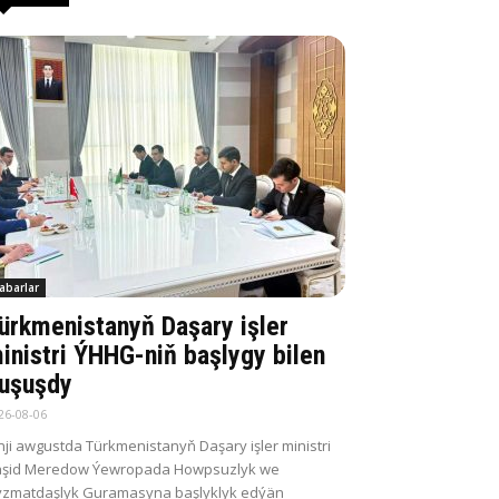
abarlar
ürkmenistanyň Daşary işler
inistri ÝHHG-niň başlygy bilen
uşuşdy
26-08-06
nji awgustda Türkmenistanyň Daşary işler ministri
aşid Meredow Ýewropada Howpsuzlyk we
zmatdaşlyk Guramasyna başlyklyk edýän