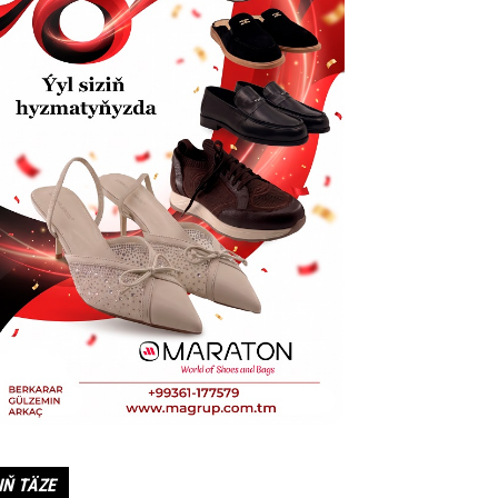
IŇ TÄZE