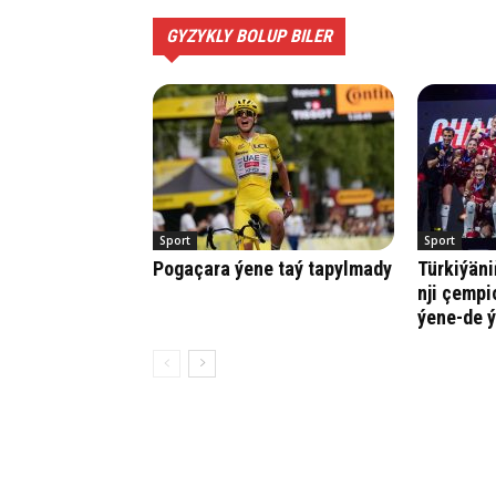
GYZYKLY BOLUP BILER
Sport
Sport
Pogaçara ýene taý tapylmady
Türkiýäni
nji çempi
ýene-de ý