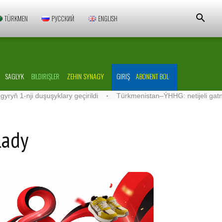
TÜRKMEN
РУССКИЙ
ENGLISH
SAGLYK
BILDIRIŞLER
ZEHIN SYNAGY
GIRIŞ
ABONENT BOL
ji duşuşyklary geçirildi
·
Türkmenistan–ÝHHG: netijeli gatnaşyklar
lady