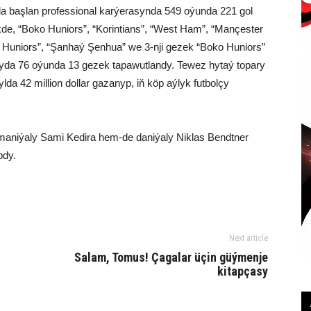
lda başlan professional karýerasynda 549 oýunda 221 gol
ikde, “Boko Huniors”, “Korintians”, “West Ham”, “Mançester
o Huniors”, “Şanhaý Şenhua” we 3-nji gezek “Boko Huniors”
ndyda 76 oýunda 13 gezek tapawutlandy. Tewez hytaý topary
a 42 million dollar gazanyp, iň köp aýlyk futbolçy
niýaly Sami Kedira hem-de daniýaly Niklas Bendtner
pdy.
Next article
Salam, Tomus! Çagalar üçin güýmenje
kitapçasy