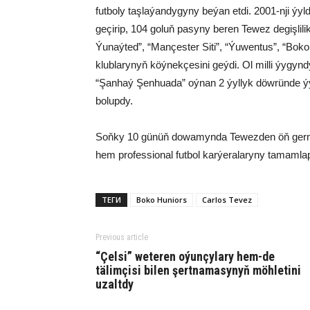
futboly taşlaýandygyny beýan etdi. 2001-nji ýy
geçirip, 104 goluň pasyny beren Tewez degişlil
Ýunaýted”, “Mançester Siti”, “Ýuwentus”, “Bok
klublarynyň köýnekçesini geýdi. Ol milli ýygy
“Şanhaý Şenhuada” oýnan 2 ýyllyk döwründe ýyld
bolupdy.
Soňky 10 günüň dowamynda Tewezden öň germa
hem professional futbol karýeralaryny tamamla
ТЕГИ
Boko Huniors
Carlos Tevez
Previous article
“Çelsi” weteren oýunçylary hem-de
tälimçisi bilen şertnamasynyň möhletini
uzaltdy