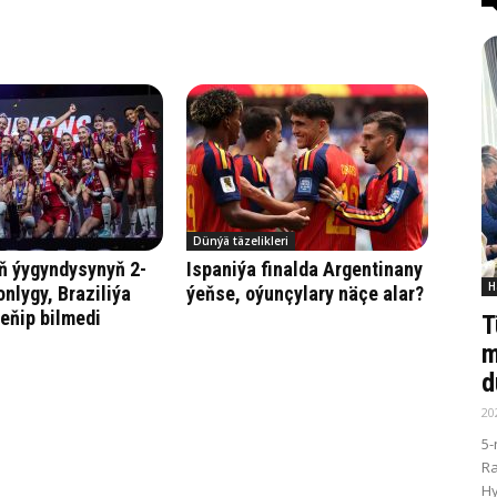
Dünýä täzelikleri
ň ýygyndysynyň 2-
Ispaniýa finalda Argentinany
H
onlygy, Braziliýa
ýeňse, oýunçylary näçe alar?
eňip bilmedi
T
m
d
20
5-
R
Hy