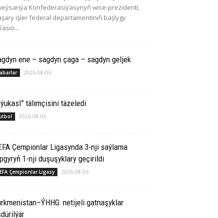
eýsariýa Konfederasiýasynyň wise-prezidenti,
şary işler federal departamentiniň başlygy
ýasio...
agdyn ene – sagdyn çaga – sagdyn geljek
2026-08-06
abarlar
ýukasl” tälimçisini täzeledi
2026-08-06
utbol
EFA Çempionlar Ligasynda 3-nji saýlama
pgyryň 1-nji duşuşyklary geçirildi
2026-08-06
EFA Çempionlar Ligasy
rkmenistan–ÝHHG: netijeli gatnaşyklar
dürilýär