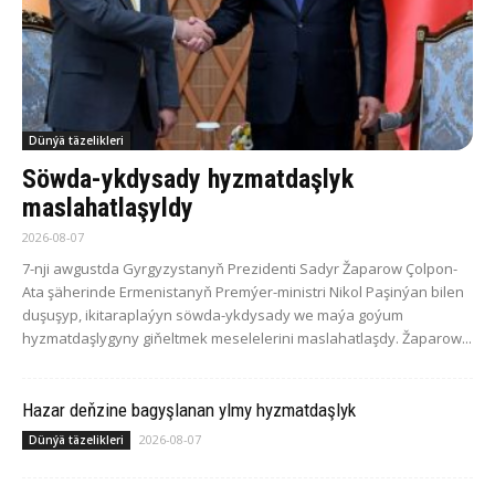
Dünýä täzelikleri
Söwda-ykdysady hyzmatdaşlyk
maslahatlaşyldy
2026-08-07
7-nji awgustda Gyrgyzystanyň Prezidenti Sadyr Žaparow Çolpon-
Ata şäherinde Ermenistanyň Premýer-ministri Nikol Paşinýan bilen
duşuşyp, ikitaraplaýyn söwda-ykdysady we maýa goýum
hyzmatdaşlygyny giňeltmek meselelerini maslahatlaşdy. Žaparow...
Hazar deňzine bagyşlanan ylmy hyzmatdaşlyk
2026-08-07
Dünýä täzelikleri