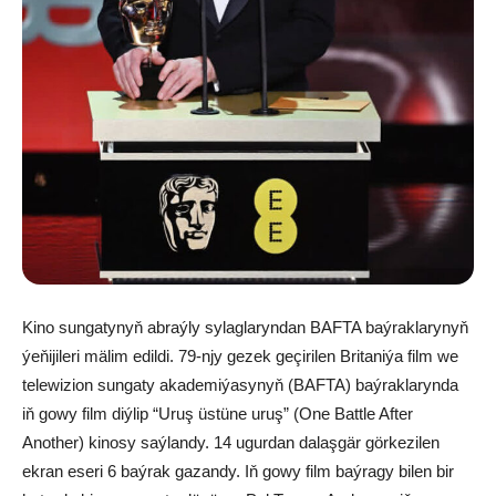
Kino sungatynyň abraýly sylaglaryndan BAFTA baýraklarynyň
ýeňijileri mälim edildi. 79-njy gezek geçirilen Britaniýa film we
telewizion sungaty akademiýasynyň (BAFTA) baýraklarynda
iň gowy film diýlip “Uruş üstüne uruş” (One Battle After
Another) kinosy saýlandy. 14 ugurdan dalaşgär görkezilen
ekran eseri 6 baýrak gazandy. Iň gowy film baýragy bilen bir