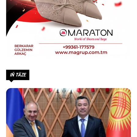
IŇ TÄZE