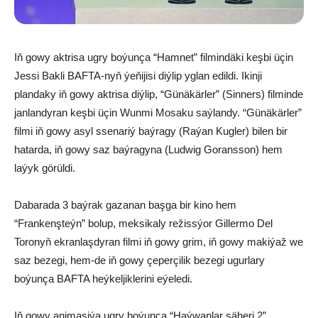
Iň gowy aktrisa ugry boýunça “Hamnet” filmindäki keşbi üçin
Jessi Bakli BAFTA-nyň ýeňijisi diýlip yglan edildi. Ikinji
plandaky iň gowy aktrisa diýlip, “Günäkärler” (Sinners) filminde
janlandyran keşbi üçin Wunmi Mosaku saýlandy. “Günäkärler”
filmi iň gowy asyl ssenariý baýragy (Raýan Kugler) bilen bir
hatarda, iň gowy saz baýragyna (Ludwig Goransson) hem
laýyk görüldi.
Dabarada 3 baýrak gazanan başga bir kino hem
“Frankenşteýn” bolup, meksikaly režissýor Gillermo Del
Toronyň ekranlaşdyran filmi iň gowy grim, iň gowy makiýaž we
saz bezegi, hem-de iň gowy çeperçilik bezegi ugurlary
boýunça BAFTA heýkeljiklerini eýeledi.
Iň gowy animasiýa ugry boýunça “Haýwanlar şäheri 2”