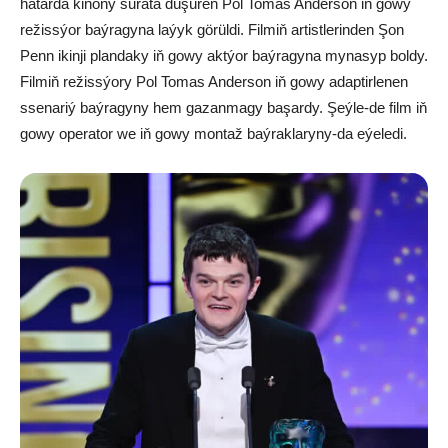
hatarda kinony surata düşüren Pol Tomas Anderson iň gowy
režissýor baýragyna laýyk görüldi. Filmiň artistlerinden Şon
Penn ikinji plandaky iň gowy aktýor baýragyna mynasyp boldy.
Filmiň režissýory Pol Tomas Anderson iň gowy adaptirlenen
ssenariý baýragyny hem gazanmagy başardy. Şeýle-de film iň
gowy operator we iň gowy montaž baýraklaryny-da eýeledi.