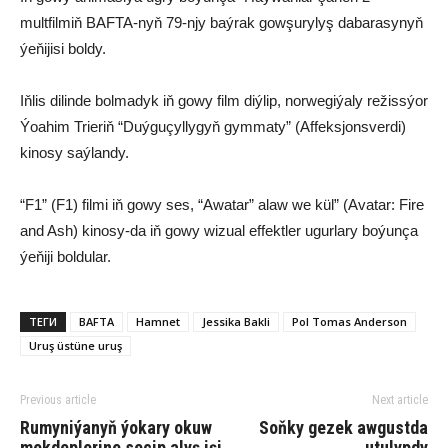
multfilmiň BAFTA-nyň 79-njy baýrak gowşurylyş dabarasynyň
ýeňijisi boldy.
Iňlis dilinde bolmadyk iň gowy film diýlip, norwegiýaly režissýor
Ýoahim Trieriň “Duýguçyllygyň gymmaty” (Affeksjonsverdi)
kinosy saýlandy.
“F1” (F1) filmi iň gowy ses, “Awatar” alaw we kül” (Avatar: Fire
and Ash) kinosy-da iň gowy wizual effektler ugurlary boýunça
ýeňiji boldular.
ТЕГИ
BAFTA
Hamnet
Jessika Bakli
Pol Tomas Anderson
Uruş üstüne uruş
Previous article
Next article
Rumyniýanyň ýokary okuw
Soňky gezek awgustda
mekdeplerine seçip alyş işi
utulypdy