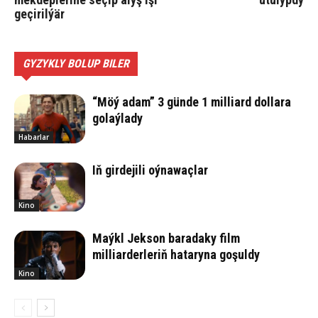
geçirilýär
GYZYKLY BOLUP BILER
“Möý adam” 3 günde 1 milliard dollara
golaýlady
Habarlar
Iň girdejili oýnawaçlar
Kino
Maýkl Jekson baradaky film
milliarderleriň hataryna goşuldy
Kino