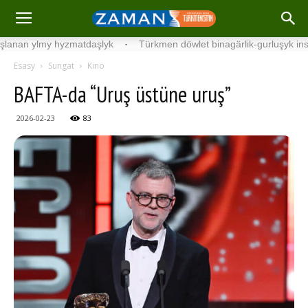
hyzmatdaşlyk
·
Türkmen döwlet binagärlik-gurluşyk institutynyň tal
Esasy
Sungat
Kino
BAFTA-da “Uruş üstüne uruş”
2026-02-23
83