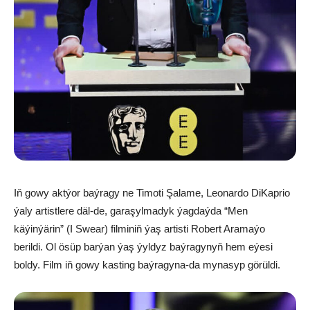
Iň gowy aktýor baýragy ne Timoti Şalame, Leonardo DiKaprio
ýaly artistlere däl-de, garaşylmadyk ýagdaýda “Men
käýinýärin” (I Swear) filminiň ýaş artisti Robert Aramaýo
berildi. Ol ösüp barýan ýaş ýyldyz baýragynyň hem eýesi
boldy. Film iň gowy kasting baýragyna-da mynasyp görüldi.