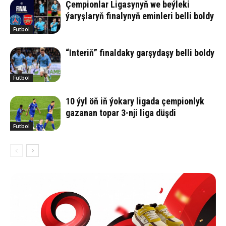
Çempionlar Ligasynyň we beýleki
ýaryşlaryň finalynyň eminleri belli boldy
Futbol
“Interiň” finaldaky garşydaşy belli boldy
Futbol
10 ýyl öň iň ýokary ligada çempionlyk
gazanan topar 3-nji liga düşdi
Futbol