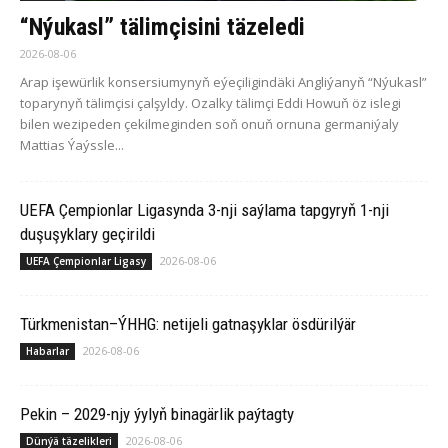
“Nýukasl” tälimçisini täzeledi
2026-08-06
Arap işewürlik konsersiumynyň eýeçiligindäki Angliýanyň “Nýukasl”
toparynyň tälimçisi çalşyldy. Ozalky tälimçi Eddi Howuň öz islegi
bilen wezipeden çekilmeginden soň onuň ornuna germaniýaly
Mattias Ýaýssle...
UEFA Çempionlar Ligasynda 3-nji saýlama tapgyryň 1-nji
duşuşyklary geçirildi
2026-08-06
UEFA Çempionlar Ligasy
Türkmenistan–ÝHHG: netijeli gatnaşyklar ösdürilýär
2026-08-06
Habarlar
Pekin – 2029-njy ýylyň binagärlik paýtagty
2026-08-06
Dünýä täzelikleri