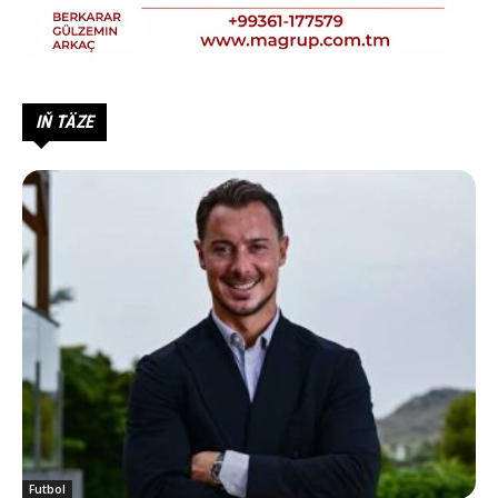
IŇ TÄZE
Futbol