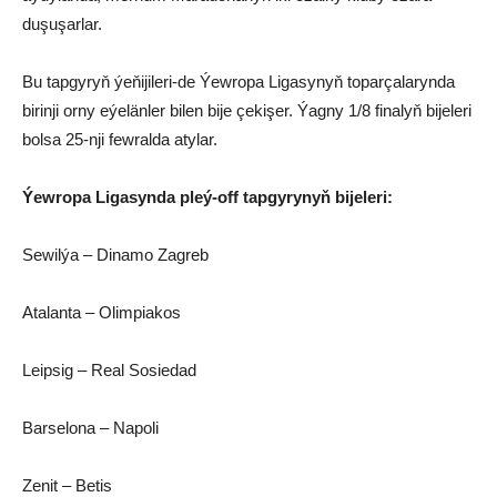
duşuşarlar.
Bu tapgyryň ýeňijileri-de Ýewropa Ligasynyň toparçalarynda
birinji orny eýelänler bilen bije çekişer. Ýagny 1/8 finalyň bijeleri
bolsa 25-nji fewralda atylar.
Ýewropa Ligasynda pleý-off tapgyrynyň bijeleri:
Sewilýa – Dinamo Zagreb
Atalanta – Olimpiakos
Leipsig – Real Sosiedad
Barselona – Napoli
Zenit – Betis