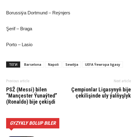
Borussiýa Dortmund – Reýnjers
Şerif – Braga
Porto – Lasio
ТЕГИ
Barselona
Napoli
Se­wil­ýa
UEFA Ýewropa ligasy
Previous article
Next article
PSŽ (Messi) bilen
Çempionlar Ligasynyň bije
“Mançester Ýunaýted”
çekilişinde uly ýalňyşlyk
(Ronaldo) bije çekişdi
GYZYKLY BOLUP BILER