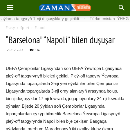
 tapgyryň 1-nji duşuşyklary geçirildi
·
Türkmenistan–ÝHHG: netijel
Esasy
Sport
Futbol
“Barselona” “Napoli” bilen duşuşar
2021-12-13
169
UEFA Çempionlar Ligasyndan soň UEFA Ýewropa Ligasynda
pleý-off tapgyrynyň bijeleri çekildi. Pleý-off tapgyry Ýewropa
Ligasynda toparçalarda 2-nji ýeri eýelänler bilen Çempionlar
Ligasynda toparçalarda 3-nji orny alanlaryň arasynda bolup,
birinji duşuşyklar 17-nji fewralda, jogap oýunlary 24-nji fewralda
oýnalar. Bijede 20 ýyldan soň Çempionlar Ligasynda
toparçalardan çykyp bilmedik Barselona Ýewropa Ligasynyň
pleý-off tapgyrynda Napoli bilen bije çekişer. Başgaça
aýdylanda, merhum Maradonanyň iki ozalky kluby özara