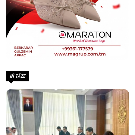
IŇ TÄZE