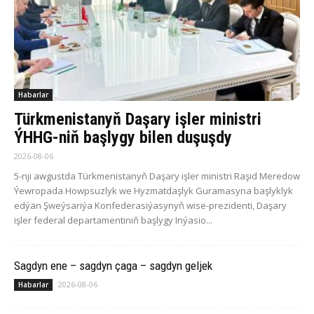
Habarlar
Türkmenistanyň Daşary işler ministri
ÝHHG-niň başlygy bilen duşuşdy
2026-08-06
5-nji awgustda Türkmenistanyň Daşary işler ministri Raşid Meredow
Ýewropada Howpsuzlyk we Hyzmatdaşlyk Guramasyna başlyklyk
edýän Şweýsariýa Konfederasiýasynyň wise-prezidenti, Daşary
işler federal departamentiniň başlygy Inýasio...
Sagdyn ene – sagdyn çaga – sagdyn geljek
2026-08-06
Habarlar