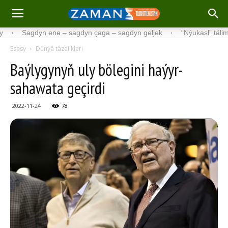
Sagdyn ene – sagdyn çaga – sagdyn geljek
·
“Nýukasl” tälimçisini t
Esasy
Dünýä täzelikleri
Baýlygynyň uly bölegini haýyr-
sahawata geçirdi
2022-11-24
78