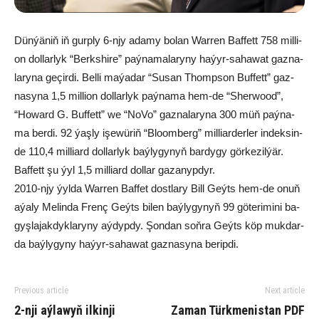
Dün­ýä­niň iň gurp­ly 6-njy ada­my bo­lan War­ren Baf­fett 758 mil­li­
on dol­lar­lyk “Berks­hi­re” paý­na­ma­la­ry­ny ha­ýyr-sa­ha­wat gaz­na­
la­ry­na ge­çir­di. Bel­li ma­ýa­dar “Su­san Thomp­son Buf­fett” gaz­
na­sy­na 1,5 mil­li­on dol­lar­lyk paý­na­ma hem-de “Sher­wo­od”,
“Ho­ward G. Buf­fett” we “NoVo” gaz­na­la­ry­na 300 müň paý­na­
ma ber­di. 92 ýaş­ly işe­wü­riň “Bloom­berg” mil­li­ar­der­ler in­dek­sin­
de 110,4 mil­liard dol­lar­lyk baý­ly­gy­nyň bar­dy­gy gör­ke­zil­ýär.
Baf­fett şu ýyl 1,5 mil­liard dol­lar ga­za­nyp­dyr.
2010-njy ýyl­da War­ren Baf­fet dost­la­ry Bill Geýts hem-de onuň
aýa­ly Me­lin­da Frenç Geýts bi­len baý­ly­gy­nyň 99 gö­te­ri­mi­ni ba­
gyş­la­jak­dyk­la­ry­ny aý­dyp­dy. Şon­dan soň­ra Geýts köp muk­dar­
da baý­ly­gy­ny ha­ýyr-sa­ha­wat gaz­na­sy­na be­rip­di.
Previous article
Next article
2-nji aýlawyň ilkinji
Zaman Türkmenistan PDF