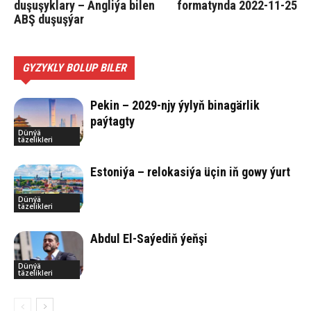
duşuşyklary – Angliýa bilen
formatynda 2022-11-25
ABŞ duşuşýar
GYZYKLY BOLUP BILER
Pekin – 2029-njy ýylyň binagärlik
paýtagty
Dünýä
täzelikleri
Estoniýa – relokasiýa üçin iň gowy ýurt
Dünýä
täzelikleri
Abdul El-Saýediň ýeňşi
Dünýä
täzelikleri