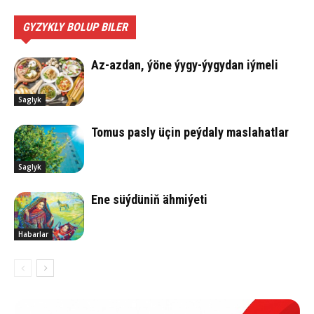
GYZYKLY BOLUP BILER
Az-azdan, ýöne ýygy-ýygydan iýmeli
Saglyk
Tomus pasly üçin peýdaly maslahatlar
Saglyk
Ene süý­dü­niň äh­mi­ýe­ti
Habarlar