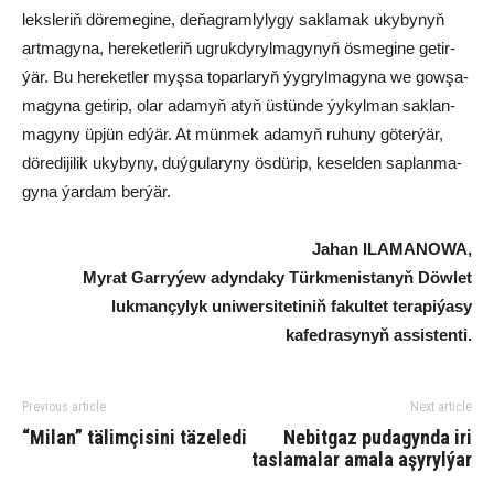
leks­le­riň dö­re­me­gi­ne, de­ňag­ram­ly­ly­gy sak­la­mak uky­by­nyň
art­ma­gy­na, he­re­ket­le­riň ug­ruk­dy­ryl­ma­gy­nyň ös­me­gi­ne ge­tir­
ýär. Bu he­re­ket­ler myş­sa to­par­la­ryň ýyg­ryl­ma­gy­na we gow­şa­
ma­gy­na ge­tir­ip, olar ada­myň atyň üs­tün­de ýy­kyl­man sak­lan­
ma­gy­ny üp­jün ed­ýär. At mün­mek ada­myň ru­hu­ny gö­te­r­ýär,
döredijilik ukyby­ny, duý­gu­la­ry­ny ös­dür­ip, ke­sel­den sap­lan­ma­
gy­na ýar­dam ber­ýär.
Ja­han ILA­MA­NO­WA,
Myrat Garryýew adyndaky Türkmenistanyň Döwlet
lukmançylyk uniwersitetiniň fakultet terapiýasy
kafedrasynyň assistenti.
Previous article
Next article
“Milan” tälimçisini täzeledi
Nebitgaz pudagynda iri
taslamalar amala aşyrylýar