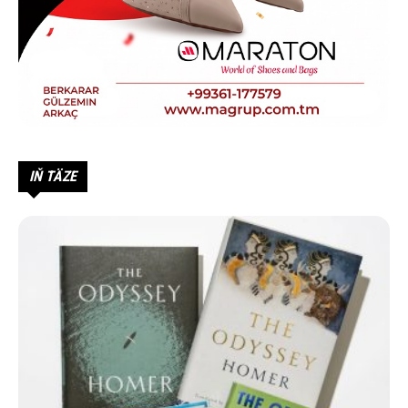
IŇ TÄZE