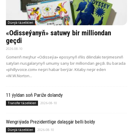
Dünýä täzelikleri
«Odisseýanyň» satuwy bir milliondan
geçdi
2026-08-10
Gomeriň meşhur «Odisseýa» eposynyň iňlis dilindäki terjimesiniň
satylan nusgalarynyň umumy sany bir milliondan geçdi. Bu barada
«phillyvoice.com» neşiri habar berýär. Kitaby neşir eden
«W.W.Norton...
11 ýyldan soň Pariže dolandy
2026-08-10
Transfer täzelikleri
Wengriýada Prezidentlige dalaşgär belli boldy
2026-08-10
Dünýä täzelikleri