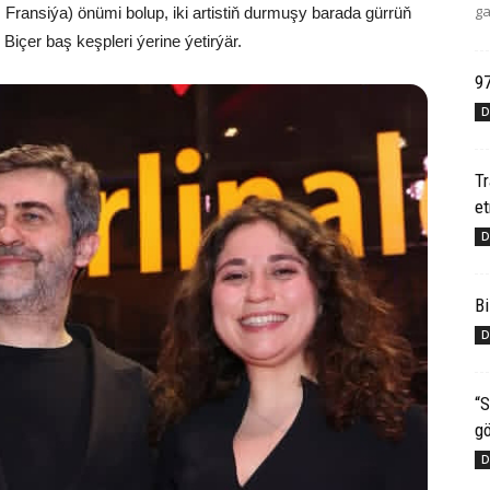
ga
 Fransiýa) önümi bolup, iki artistiň durmuşy barada gürrüň
içer baş keşpleri ýerine ýetirýär.
97
D
T
e
D
Bi
D
“S
gö
D