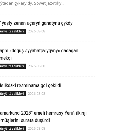
ýtadan çykaryldy. Sowet jaz-roky...
 ýaşly zenan uçaryň ganatyna çykdy
2026-08-08
ünýä täzelikleri
rapm «doguş syýahatçylygyny» gadagan
tmekçi
2026-08-08
ünýä täzelikleri
lelikdäki resminama gol çekildi
2026-08-08
ünýä täzelikleri
amarkand-2028” emeli hemrasy Ýeriň ilkinji
rnüşlerini surata düşürdi
2026-08-08
ünýä täzelikleri