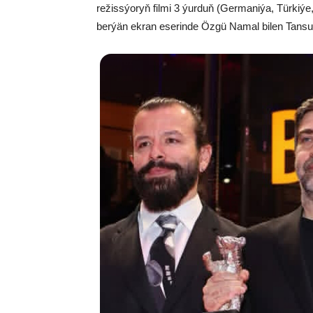
režissýoryň filmi 3 ýurduň (Germaniýa, Türkiýe,
berýän ekran eserinde Özgü Namal bilen Tansu B