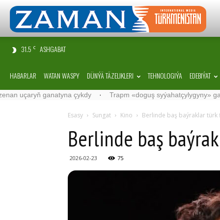
31.5
ASHGABAT
C
HABARLAR
WATAN WASPY
DÜNÝÄ TÄZELIKLERI
TEHNOLOGIÝA
EDEBIÝAT
na çykdy
·
Trapm «doguş syýahatçylygyny» gadagan etmekçi
·
B
Esasy
Sungat
Kino
Berlinde baş baýraklar türk 
Berlinde baş baýrak
2026-02-23
75