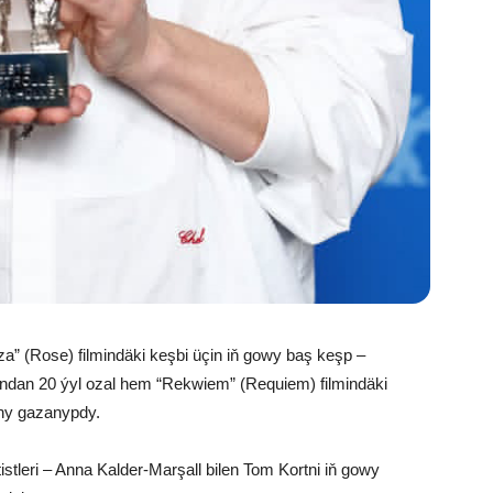
a” (Rose) filmindäki keşbi üçin iň gowy baş keşp –
dan 20 ýyl ozal hem “Rekwiem” (Requiem) filmindäki
yny gazanypdy.
istleri – Anna Kalder-Marşall bilen Tom Kortni iň gowy