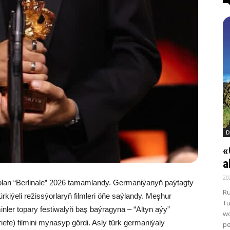
D
«
a
20
bolan “Berlinale” 2026 tamamlandy. Germaniýanyň paýtagty
Ru
ürkiýeli režissýorlaryň filmleri öňe saýlandy. Meşhur
Tü
ler topary festiwalyň baş baýragyna – “Altyn aýy”
wo
iefe) filmini mynasyp gördi. Asly türk germaniýaly
pe