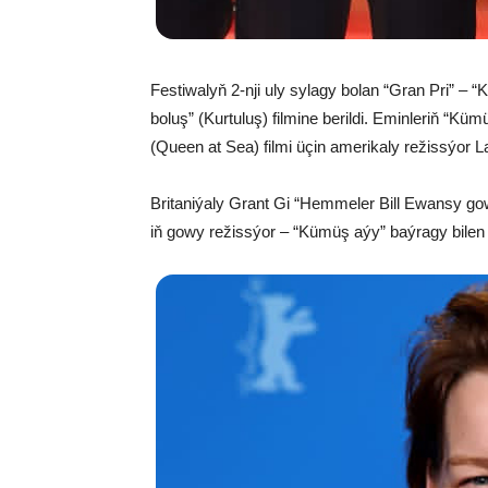
Festiwalyň 2-nji uly sylagy bolan “Gran Pri” – 
boluş” (Kurtuluş) filmine berildi. Eminleriň “K
(Queen at Sea) filmi üçin amerikaly režissýor 
Britaniýaly Grant Gi “Hemmeler Bill Ewansy gow
iň gowy režissýor – “Kümüş aýy” baýragy bilen 