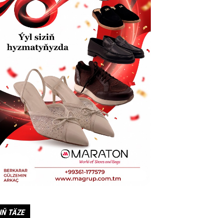
IŇ TÄZE