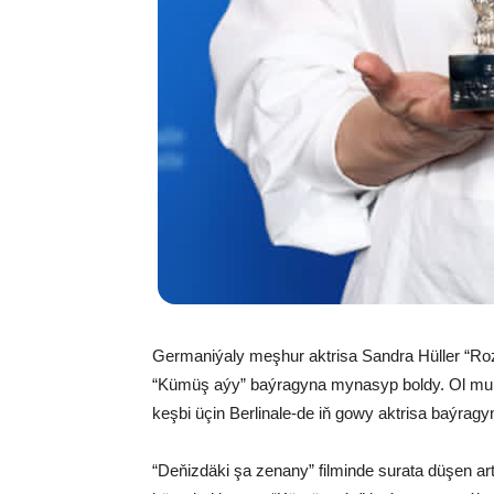
Germaniýaly meşhur aktrisa Sandra Hüller “Roz
“Kümüş aýy” baýragyna mynasyp boldy. Ol mun
keşbi üçin Berlinale-de iň gowy aktrisa baýrag
“Deňizdäki şa zenany” filminde surata düşen art