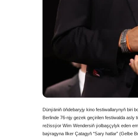
Dünýäniň öňdebaryjy kino festiwallarynyň biri 
Berlinde 76-njy gezek geçirilen festiwalda asly t
režissýor Wim Wendersiň ýolbaşçylyk eden emin
baýragyna Ilker Çatagyň “Sary hatlar” (Gelbe Br