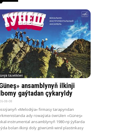
ünýä täzelikleri
Güneş» ansamblynyň ilkinji
lbomy gaýtadan çykaryldy
26-08-08
ssiýanyň «Melodiýa» firmasy tarapyndan
rkmenistanda ady rowaýata öwrülen «Güneş»
kal-instrumental ansamblynyň 1980-nji ýyllarda
ýda bolan ilkinji doly göwrümli winil plastinkasy