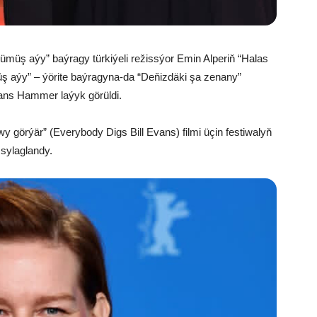
“Kümüş aýy” baýragy türkiýeli režissýor Emin Alperiň “Halas
ümüş aýy” – ýörite baýragyna-da “Deňizdäki şa zenany”
Lans Hammer laýyk görüldi.
y görýär” (Everybody Digs Bill Evans) filmi üçin festiwalyň
sylaglandy.