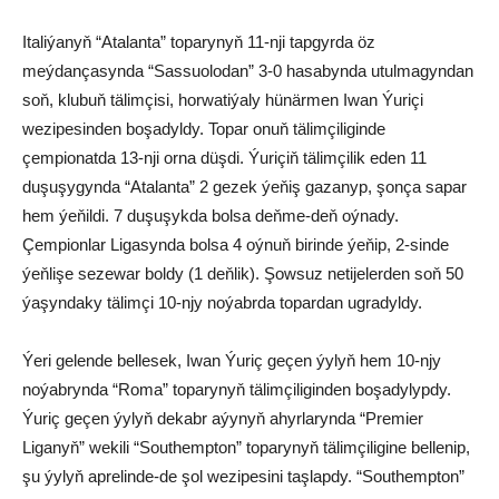
Italiýanyň “Atalanta” toparynyň 11-nji tapgyrda öz
meýdançasynda “Sassuolodan” 3-0 hasabynda utulmagyndan
soň, klubuň tälimçisi, horwatiýaly hünärmen Iwan Ýuriçi
wezipesinden boşadyldy. Topar onuň tälimçiliginde
çempionatda 13-nji orna düşdi. Ýuriçiň tälimçilik eden 11
duşuşygynda “Atalanta” 2 gezek ýeňiş gazanyp, şonça sapar
hem ýeňildi. 7 duşuşykda bolsa deňme-deň oýnady.
Çempionlar Ligasynda bolsa 4 oýnuň birinde ýeňip, 2-sinde
ýeňlişe sezewar boldy (1 deňlik). Şowsuz netijelerden soň 50
ýaşyndaky tälimçi 10-njy noýabrda topardan ugradyldy.
Ýeri gelende bellesek, Iwan Ýuriç geçen ýylyň hem 10-njy
noýabrynda “Roma” toparynyň tälimçiliginden boşadylypdy.
Ýuriç geçen ýylyň dekabr aýynyň ahyrlarynda “Premier
Liganyň” wekili “Southempton” toparynyň tälimçiligine bellenip,
şu ýylyň aprelinde-de şol wezipesini taşlapdy. “Southempton”