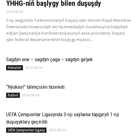
ÝHHG-niň başlygy bilen duşuşdy
2026-08-06
5-nji awgustda Türkmenistanyň Daşary işler ministri Raşid Meredow
Ýewropada Howpsuzlyk we Hyzmatdaşlyk Guramasyna başlyklyk
edýän Şweýsariýa Konfederasiýasynyň wise-prezidenti, Daşary
işler federal departamentiniň başlygy Inýasio...
Sagdyn ene – sagdyn çaga – sagdyn geljek
2026-08-06
Habarlar
“Nýukasl” tälimçisini täzeledi
2026-08-06
Futbol
UEFA Çempionlar Ligasynda 3-nji saýlama tapgyryň 1-nji
duşuşyklary geçirildi
2026-08-06
UEFA Çempionlar Ligasy