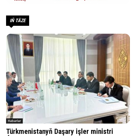
IŇ TÄZE
Habarlar
Türkmenistanyň Daşary işler ministri