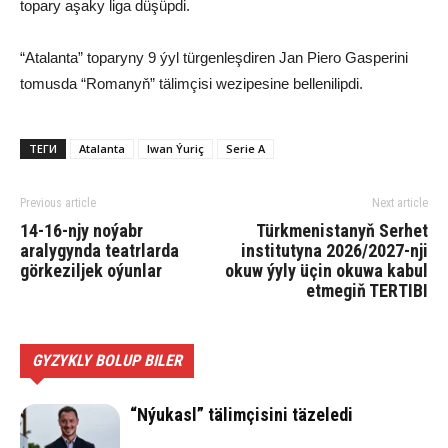
topary aşaky liga düşüpdi.
“Atalanta” toparyny 9 ýyl türgenleşdiren Jan Piero Gasperini
tomusda “Romanyň” tälimçisi wezipesine bellenilipdi.
ТЕГИ
Atalanta
Iwan Ýuriç
Serie A
Previous article
Next article
14-16-njy noýabr
Türkmenistanyň Serhet
aralygynda teatrlarda
institutyna 2026/2027-nji
görkeziljek oýunlar
okuw ýyly üçin okuwa kabul
etmegiň TERTIBI
GYZYKLY BOLUP BILER
“Nýukasl” tälimçisini täzeledi