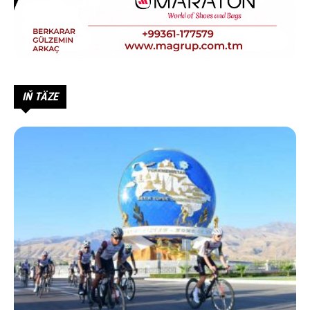
IŇ TÄZE