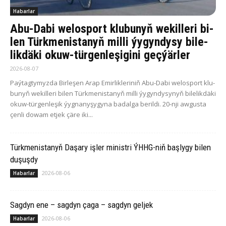
Habarlar
Abu-Da­bi we­los­port klu­bu­nyň we­kil­le­ri bi­
len Türk­me­nis­ta­nyň milli ýy­gyn­dy­sy bi­le­
lik­dä­ki okuw-tür­gen­le­şigini geçýärler
2026-08-07
Paý­tag­ty­myz­da Bir­le­şen Arap Emir­lik­le­ri­niň Abu-Da­bi we­los­port klu­
bu­nyň we­kil­le­ri bi­len Türk­me­nis­ta­nyň milli ýy­gyn­dy­sy­nyň bi­le­lik­dä­ki
okuw-tür­gen­le­şik ýyg­na­ny­şy­gy­na ba­dal­ga be­ril­di. 20-nji aw­gus­ta
çen­li do­wam et­jek çä­re iki...
Türkmenistanyň Daşary işler ministri ÝHHG-niň başlygy bilen
duşuşdy
2026-08-06
Habarlar
Sagdyn ene – sagdyn çaga – sagdyn geljek
2026-08-06
Habarlar