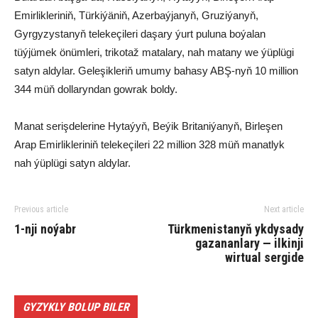
Emirlikleriniň, Türkiýäniň, Azerbaýjanyň, Gruziýanyň,
Gyrgyzystanyň telekeçileri daşary ýurt puluna boýalan
tüýjümek önümleri, trikotaž matalary, nah matany we ýüplügi
satyn aldylar. Geleşikleriň umumy bahasy ABŞ-nyň 10 million
344 müň dollaryndan gowrak boldy.
Manat serişdelerine Hytaýyň, Beýik Britaniýanyň, Birleşen
Arap Emirlikleriniň telekeçileri 22 million 328 müň manatlyk
nah ýüplügi satyn aldylar.
Previous article
Next article
1-nji noýabr
Türkmenistanyň ykdysady
gazananlary — ilkinji
wirtual sergide
GYZYKLY BOLUP BILER