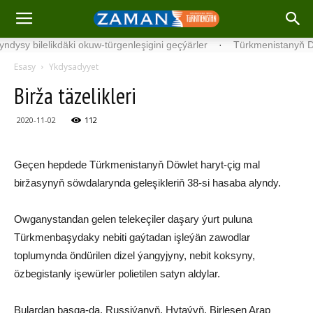
y bi­le­lik­dä­ki okuw-tür­gen­le­şigini geçýärler
·
Türkmenistanyň Daşary 
Esasy
Ykdysadyyet
Birža täzelikleri
2020-11-02
112
Geçen hepdede Türkmenistanyň Döwlet haryt-çig mal
biržasynyň söwdalarynda geleşikleriň 38-si hasaba alyndy.
Owganystandan gelen telekeçiler daşary ýurt puluna
Türkmenbaşydaky nebiti gaýtadan işleýän zawodlar
toplumynda öndürilen dizel ýangyjyny, nebit koksyny,
özbegistanly işewürler polietilen satyn aldylar.
Bulardan başga-da, Russiýanyň, Hytaýyň, Birleşen Arap