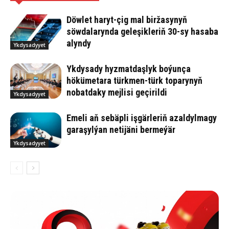
Döwlet haryt-çig mal biržasynyň
söwdalarynda geleşikleriň 30-sy hasaba
alyndy
Ykdysadyyet
Ykdysady hyzmatdaşlyk boýunça
hökümetara türkmen-türk toparynyň
nobatdaky mejlisi geçirildi
Ykdysadyyet
Emeli aň sebäpli işgärleriň azaldylmagy
garaşylýan netijäni bermeýär
Ykdysadyyet