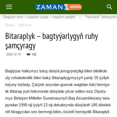
n ene – sagdyn çaga – sagdyn geljek
·
“Nýukasl” tälimçisini täzeled
Esasy
Habarlar
Bi­ta­rap­lyk – bag­ty­ýar­ly­gyň ru­hy
şam­çy­ra­gy
2020-12-19
162
Bag­ty­ýar hal­ky­myz tu­tuş dün­ýä jem­gy­ýet­çi­li­gi bi­len bi­le­lik­de
uly ru­hu­be­lent­lik bi­len ba­ky Bi­ta­rap­ly­gy­my­zyň şan­ly 25 ýyl­lyk
to­ýu­ny toý­la­dy. Çär­ýek asyr­dan gow­rak wagt­dan bä­ri he­mi­şe­
lik Bi­ta­rap ýurt hök­mün­de dün­ýä­de yk­rar edi­len eziz Di­ýa­ry­
myz Bir­le­şen Mil­let­ler Gu­ra­ma­sy­nyň Baş As­samb­le­ýa­sy ta­ra­
pyn­dan 1995-nji ýy­lyň 12-nji de­kab­ryn­da dün­ýä­niň 185 döw­le­ti­
niň bi­ra­gyz­dan ses ber­me­gi bi­len, özü­niň hemişelik Bi­ta­rap­lyk