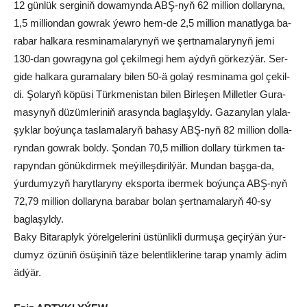
12 gün­lük ser­gi­niň do­wa­myn­da ABŞ-nyň 62 mil­li­on dol­la­ry­na,
1,5 mil­li­on­dan gow­rak ýew­ro hem-de 2,5 mil­li­on ma­nat­ly­ga ba­
ra­bar hal­ka­ra res­mi­na­ma­la­ry­nyň we şert­na­ma­la­ry­nyň je­mi
130-dan gow­ra­gy­na gol çe­kil­me­gi hem aý­dyň gör­kez­ýär. Ser­
gi­de hal­ka­ra gu­ra­ma­la­ry bi­len 50-ä go­laý res­mi­na­ma gol çe­kil­
di. Şo­la­ryň kö­pü­si Türk­me­nis­tan bi­len Bir­le­şen Mil­let­ler Gu­ra­
ma­sy­nyň dü­züm­le­ri­niň ara­syn­da bag­la­şyl­dy. Ga­za­ny­lan yla­la­
şyk­lar bo­ýun­ça tas­la­ma­la­ryň ba­ha­sy ABŞ-nyň 82 mil­li­on dol­la­
ryn­dan gow­rak bol­dy. Şon­dan 70,5 mil­li­on dol­la­ry türk­men ta­
ra­pyn­dan gö­nük­dir­mek me­ýil­leş­di­ril­ýär. Mun­dan baş­ga-da,
ýur­du­my­zyň ha­ryt­la­ry­ny eks­por­ta iber­mek bo­ýun­ça ABŞ-nyň
72,79 mil­li­on dol­la­ry­na ba­ra­bar bo­lan şert­na­ma­la­ryň 40-sy
bag­la­şyl­dy.
Ba­ky Bi­ta­rap­lyk ýö­rel­ge­le­ri­ni üs­tün­lik­li dur­mu­şa ge­çir­ýän ýur­
du­myz özü­niň ösü­şi­niň tä­ze be­lent­lik­le­ri­ne ta­rap ynam­ly ädim
äd­ýär.