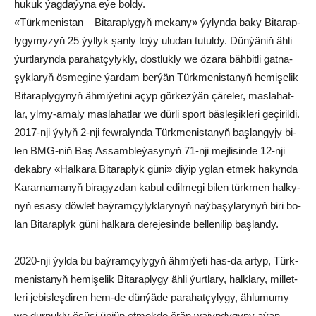
hu­kuk ýag­da­ýy­na eýe bol­dy.
«Türk­me­nis­tan – Bi­ta­rap­ly­gyň me­ka­ny» ýy­lyn­da ba­ky Bi­ta­rap­
ly­gy­my­zyň 25 ýyl­lyk şanly to­ýy ulu­dan tu­tul­dy. Dün­ýä­niň äh­li
ýurt­la­ryn­da pa­ra­hat­çy­lyk­ly, dost­luk­ly we öza­ra bäh­bit­li gat­na­
şyk­la­ryň ös­me­gi­ne ýar­dam ber­ýän Türk­me­nis­ta­nyň he­mi­şe­lik
Bi­ta­rap­ly­gy­nyň äh­mi­ýe­ti­ni açyp gör­kez­ýän çä­re­ler, mas­la­hat­
lar, yl­my-ama­ly mas­la­hat­lar we dür­li sport bäs­le­şik­le­ri ge­çi­ril­di.
2017-nji ýy­lyň 2-nji few­ra­lyn­da Türk­me­nis­ta­nyň baş­lan­gy­jy bi­
len BMG-niň Baş As­samb­le­ýa­sy­nyň 71-nji mej­li­sin­de 12-nji
de­kab­ry «Hal­ka­ra Bi­ta­rap­lyk gü­ni» di­ýip yg­lan et­mek ha­kyn­da
Ka­rar­na­manyň bi­ra­gyz­dan ka­bul edil­me­gi bi­len türk­men hal­ky­
nyň esa­sy döw­let baý­ram­çy­lyk­la­ry­nyň naý­ba­şy­la­ry­nyň bi­ri bo­
lan Bi­ta­rap­lyk gü­ni hal­ka­ra de­re­je­sin­de bel­le­ni­lip baş­lan­dy.
2020-nji ýyl­da bu baý­ram­çy­ly­gyň äh­mi­ýe­ti has-da ar­typ, Türk­
me­nis­ta­nyň he­mi­şe­lik Bi­ta­rap­ly­gy­ äh­li ýurt­la­ry, halk­la­ry, mil­let­
le­ri je­bis­leş­di­ren hem-de dün­ýä­de pa­ra­hat­çy­ly­gy, äh­lu­mu­my
we dur­nuk­ly ösü­şi üp­jün et­mek­de örän wa­jyp­dy­gy­ny aýan