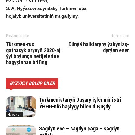
Eziz AR­TYK­LY­ÝEW,
S. A. Ny­ýa­zow adyn­da­ky Türk­men oba
ho­ja­lyk uni­wer­si­te­ti­niň mu­gal­ly­my.
Previous article
Next article
Türkmen-rus
Dün­ýä halk­la­ry­ny ýa­kyn­laş­
gatnaşyklarynyň 2020-nji
dyr­ýan eser
ýyl boýunça netijelerine
bagyşlanan brifing
GYZYKLY BOLUP BILER
Türkmenistanyň Daşary işler ministri
ÝHHG-niň başlygy bilen duşuşdy
Habarlar
Sagdyn ene – sagdyn çaga – sagdyn