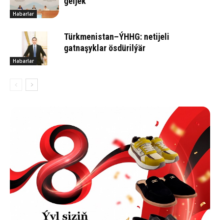
geljek
Habarlar
Türkmenistan–ÝHHG: netijeli
gatnaşyklar ösdürilýär
Habarlar