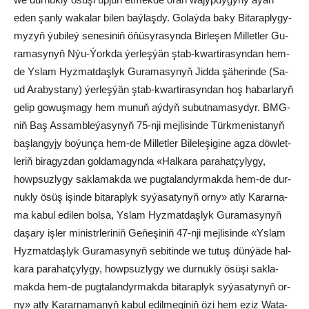
eden şan­ly wa­ka­lar bi­len baý­laş­dy. Go­laý­da ba­ky Bi­ta­rap­ly­gy­
my­zyň ýu­bi­leý se­ne­si­niň öňü­sy­ra­syn­da Bir­le­şen Mil­let­ler Gu­
ra­ma­sy­nyň Nýu-Ýork­da ýer­leş­ýän ştab-kwar­ti­ra­syn­dan hem-
de Ys­lam Hyz­mat­daş­lyk Gu­ra­ma­sy­nyň Jid­da şä­he­rin­de (Sa­
ud Ara­bys­ta­ny) ýer­leş­ýän ştab-kwar­ti­ra­syn­dan hoş ha­bar­la­ryň
ge­lip go­wuş­ma­gy hem mu­nuň aý­dyň su­but­na­ma­sy­dyr. BMG-
niň Baş As­samb­le­ýa­sy­nyň 75-nji mej­li­sin­de Türk­me­nis­ta­nyň
baş­lan­gy­jy bo­ýun­ça hem-de Mil­let­ler Bi­le­le­şi­gi­ne ag­za döw­let­
le­riň bi­ra­gyz­dan gol­da­ma­gyn­da «Hal­ka­ra pa­ra­hat­çy­ly­gy,
howp­suz­ly­gy sak­la­mak­da we pug­ta­lan­dyr­mak­da hem-de dur­
nuk­ly ösüş işin­de bi­ta­rap­lyk sy­ýa­sa­ty­nyň or­ny» at­ly Ka­rar­na­
ma ka­bul edi­len bol­sa, Ys­lam Hyz­mat­daş­lyk Gu­ra­ma­sy­nyň
da­şa­ry iş­ler mi­nistr­le­ri­niň Ge­ňe­şi­niň 47-nji mej­li­sin­de «Ys­lam
Hyz­mat­daş­lyk Gu­ra­ma­sy­nyň se­bi­tin­de we tu­tuş dün­ýä­de hal­
ka­ra pa­ra­hat­çy­ly­gy, howp­suz­ly­gy we dur­nuk­ly ösü­şi sak­la­
mak­da hem-de pug­ta­lan­dyr­mak­da bi­ta­rap­lyk sy­ýa­sa­ty­nyň or­
ny» at­ly Ka­rar­na­ma­nyň ka­bul edil­me­gi­niň özi hem eziz Wa­ta­