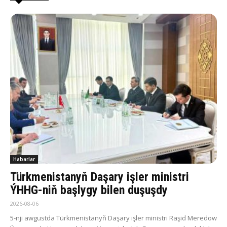
Habarlar
Türkmenistanyň Daşary işler ministri
ÝHHG-niň başlygy bilen duşuşdy
2026-08-06
5-nji awgustda Türkmenistanyň Daşary işler ministri Raşid Meredow