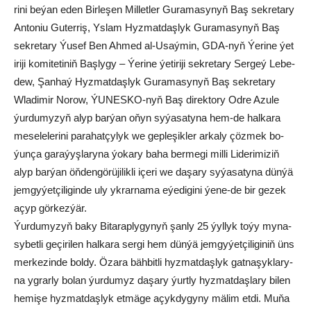
ri­ni be­ýan eden Bir­le­şen Mil­let­ler Gu­ra­ma­sy­nyň Baş sek­re­ta­ry
An­to­niu Gu­ter­riş, Ys­lam Hyz­mat­daş­lyk Gu­ra­ma­sy­nyň Baş
sek­re­ta­ry Ýu­sef Ben Ah­med al-Usaý­min, GDA-nyň Ýe­ri­ne ýe­t
i­ri­ji ko­mi­te­ti­niň Baş­ly­gy – Ýe­ri­ne ýe­ti­ri­ji sek­re­ta­ry Ser­geý Le­be­
dew, Şan­haý Hyz­mat­daş­lyk Gu­ra­ma­sy­nyň Baş sek­re­ta­ry
Wla­di­mir No­row, ÝU­NES­KO-nyň Baş di­rek­to­ry Od­re Azu­le
ýur­du­my­zyň alyp bar­ýan oňyn sy­ýa­sa­ty­na hem-de hal­ka­ra
me­se­le­le­ri­ni pa­ra­hat­çy­lyk we gep­le­şik­ler ar­ka­ly çöz­mek bo­
ýun­ça ga­ra­ýyş­la­ry­na ýo­ka­ry ba­ha ber­me­gi mil­li Li­de­ri­mi­ziň
alyp bar­ýan öň­den­gö­rü­ji­lik­li içe­ri we da­şa­ry sy­ýa­sa­ty­na dün­ýä
jem­gy­ýet­çi­li­gin­de uly yk­rar­na­ma eýe­di­gi­ni ýe­ne-de bir ge­zek
açyp gör­kez­ýär.
Ýur­du­my­zyň ba­ky Bi­ta­rap­ly­gy­nyň şan­ly 25 ýyl­lyk to­ýy my­na­
sy­bet­li ge­çi­ri­len hal­ka­ra ser­gi­ hem dün­ýä jem­gy­ýet­çi­li­gi­niň üns
mer­ke­zin­de bol­dy. Öza­ra bäh­bit­li hyz­mat­daş­lyk gat­na­şyk­la­ry­
na yg­rar­ly bo­lan ýur­du­myz da­şa­ry ýurt­ly hyz­mat­daş­la­ry bi­len
he­mi­şe hyz­mat­daş­lyk et­mä­ge açyk­dy­gy­ny mä­lim et­di. Mu­ňa