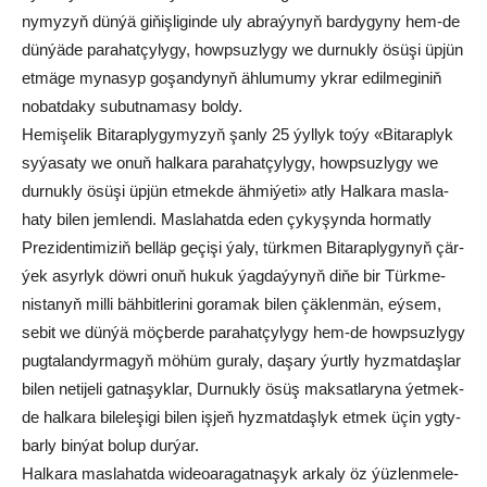
ny­my­zyň dün­ýä gi­ňiş­li­gin­de uly ab­ra­ýy­nyň bar­dy­gy­ny hem-de
dün­ýä­de pa­ra­hat­çy­ly­gy, howp­suz­ly­gy we dur­nuk­ly ösü­şi üp­jün
et­mä­ge my­na­syp go­şan­dy­nyň äh­lu­mu­my yk­rar edil­me­gi­niň
no­bat­da­ky su­but­na­ma­sy bol­dy.
He­mi­şe­lik Bi­ta­rap­ly­gy­my­zyň şan­ly 25 ýyl­lyk to­ýy «Bi­ta­rap­lyk
sy­ýa­sa­ty we onuň hal­ka­ra pa­ra­hat­çy­ly­gy, howp­suz­ly­gy we
dur­nuk­ly ösü­şi üp­jün et­mek­de äh­mi­ýe­ti» at­ly Hal­ka­ra mas­la­
ha­ty bi­len jem­len­di. Mas­la­ha­tda eden çy­ky­şyn­da hor­mat­ly
Pre­zi­den­ti­mi­ziň bel­läp ge­çi­şi ýa­ly, türk­men Bi­ta­rap­ly­gy­nyň çär­
ýek asyr­lyk döw­ri onuň hu­kuk ýag­da­ýy­nyň di­ňe bir Türk­me­
nis­ta­nyň mil­li bäh­bit­le­ri­ni go­ra­mak bi­len çäk­len­män, eý­sem,
se­bit we dün­ýä möç­ber­de pa­ra­hat­çy­ly­gy hem-de howp­suz­ly­gy
pug­ta­lan­dyr­ma­gyň mö­hüm gu­ra­ly, da­şa­ry ýurt­ly hyz­mat­daş­lar
bi­len ne­ti­je­li gat­na­şyk­lar, Dur­nuk­ly ösüş mak­sat­la­ry­na ýet­mek­
de hal­ka­ra bi­le­le­şi­gi bi­len iş­jeň hyz­mat­daş­lyk et­mek üçin yg­ty­
bar­ly bin­ýat bo­lup dur­ýar.
Hal­ka­ra mas­la­hat­da wi­deoa­ra­gat­na­şyk ar­ka­ly öz ýüz­len­me­le­