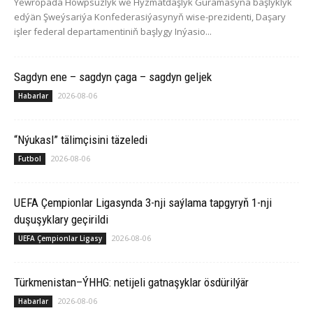
Ýewropada Howpsuzlyk we Hyzmatdaşlyk Guramasyna başlyklyk
edýän Şweýsariýa Konfederasiýasynyň wise-prezidenti, Daşary
işler federal departamentiniň başlygy Inýasio...
Sagdyn ene – sagdyn çaga – sagdyn geljek
2026-08-06
Habarlar
“Nýukasl” tälimçisini täzeledi
2026-08-06
Futbol
UEFA Çempionlar Ligasynda 3-nji saýlama tapgyryň 1-nji
duşuşyklary geçirildi
2026-08-06
UEFA Çempionlar Ligasy
Türkmenistan–ÝHHG: netijeli gatnaşyklar ösdürilýär
2026-08-06
Habarlar