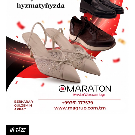
IŇ TÄZE