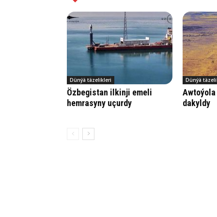
Dünýä täzelikleri
Dünýä täzeli
Özbegistan ilkinji emeli
Awtoýola
hemrasyny uçurdy
dakyldy