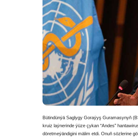
Bütindünýä Saglygy Goraýyş Guramasynyň (B
kruiz laýnerinde ýüze çykan “Andes” hantawi
döretmeýändigini mälim etdi. Onuň sözlerine gör