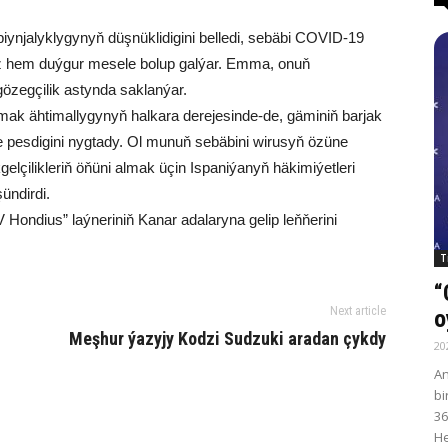
iynjalyklygynyň düşnüklidigini belledi, sebäbi COVID-19
niz hem duýgur mesele bolup galýar. Emma, onuň
özegçilik astynda saklanýar.
ak ähtimallygynyň halkara derejesinde-de, gäminiň barjak
e pesdigini nygtady. Ol munuň sebäbini wirusyň özüne
çilikleriň öňüni almak üçin Ispaniýanyň häkimiýetleri
ündirdi.
 Hondius” laýneriniň Kanar adalaryna gelip leňňerini
T
“
Next article
o
Meşhur ýazyjy Kodzi Sudzuki aradan çykdy
20
An
bi
36
He