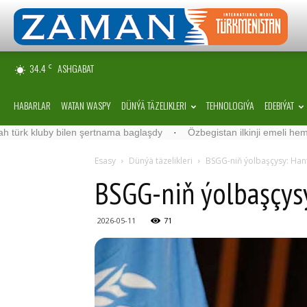
34.4
ASHGABAT
C
HABARLAR
WATAN WASPY
DÜNÝÄ TÄZELIKLERI
TEHNOLOGIÝA
EDEBIÝAT
luby bilen şertnama baglaşdy
·
Özbegistan ilkinji emeli hemrasyny 
Esasy
Dünýä täzelikleri
BSGG-niň ýolbaşçysy: Han
BSGG-niň ýolbaşçys
2026-05-11
71