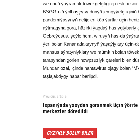
we onuň ýaýramak töwekgelçiligi ep-esli pesdir.
BSGG-niň ýolbaşçysy dünýä jemgyýetçiliginiň b
pandemiýasynyň netijeleri köp ýurtlar üçin he
aýtmagyna görä, häzirki ýagdaý has ygtybarly g
Gebreýesus, şeýle hem, wirusyň has-da ýaýram
ýeri bolan Kanar adalarynyň ýaşaýjylary üçin-d
mahsus aýratynlyklary we mümkin bolan töwekgel
tarapyndan görlen howpsuzlyk çäreleri bilen düş
Mundan ozal, içinde hantawirus ojagy bolan “MV
taşlajakdygy habar berlipdi.
Previous article
Ispaniýada yssydan goranmak üçin ýörite
merkezler döredildi
GYZYKLY BOLUP BILER