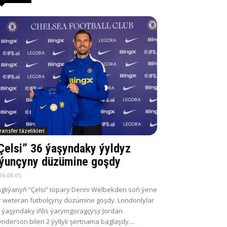
ransfer täzelikleri
Çelsi” 36 ýaşyndaky ýyldyz
ýunçyny düzümine goşdy
26-08-05
gliýanyň “Çelsi” topary Denni Welbekden soň ýene
r weteran futbolçyny düzümine goşdy. Londonlylar
 ýaşyndaky iňlis ýarymgoragçysy Jordan
nderson bilen 2 ýyllyk şertnama baglaşdy....