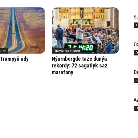
Sa
T
Öz
kleri
Dünýä täzelikleri
D
 Trampyň ady
Nýurnbergde täze dünýä
rekordy: 72 sagatlyk saz
Da
marafony
H
A
D