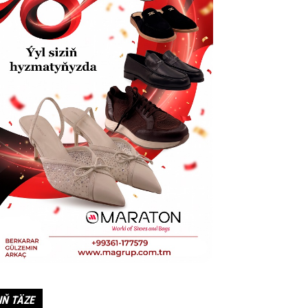
IŇ TÄZE