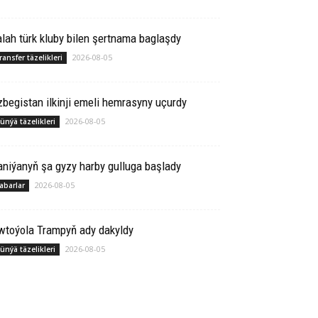
lah türk kluby bilen şertnama baglaşdy
2026-08-05
ransfer täzelikleri
begistan ilkinji emeli hemrasyny uçurdy
2026-08-05
ünýä täzelikleri
niýanyň şa gyzy harby gulluga başlady
2026-08-05
abarlar
wtoýola Trampyň ady dakyldy
2026-08-05
ünýä täzelikleri