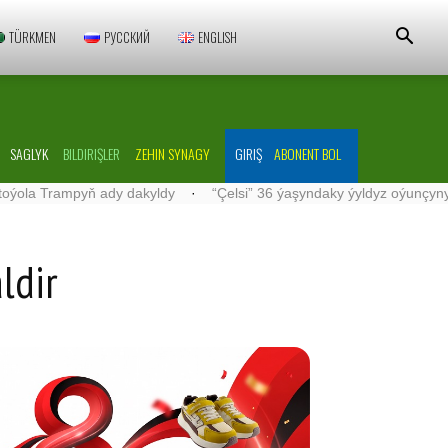
TÜRKMEN
РУССКИЙ
ENGLISH
SAGLYK
BILDIRIŞLER
ZEHIN SYNAGY
GIRIŞ
ABONENT BOL
ampyň ady dakyldy
·
“Çelsi” 36 ýaşyndaky ýyldyz oýunçyny düzümi
ldir