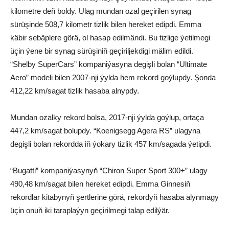
kilometre deň boldy. Ulag mundan ozal geçirilen synag
sürüşinde 508,7 kilometr tizlik bilen hereket edipdi. Emma
käbir sebäplere görä, ol hasap edilmändi. Bu tizlige ýetilmegi
üçin ýene bir synag sürüşiniň geçiriljekdigi mälim edildi.
“Shelby SuperCars” kompaniýasyna degişli bolan “Ultimate
Aero” modeli bilen 2007-nji ýylda hem rekord goýlupdy. Şonda
412,22 km/sagat tizlik hasaba alnypdy.
Mundan ozalky rekord bolsa, 2017-nji ýylda goýlup, ortaça
447,2 km/sagat bolupdy. “Koenigsegg Agera RS” ulagyna
degişli bolan rekordda iň ýokary tizlik 457 km/sagada ýetipdi.
“Bugatti” kompaniýasynyň “Chiron Super Sport 300+” ulagy
490,48 km/sagat bilen hereket edipdi. Emma Ginnesiň
rekordlar kitabynyň şertlerine görä, rekordyň hasaba alynmagy
üçin onuň iki taraplaýyn geçirilmegi talap edilýär.