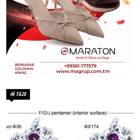
IŇ TÄZE