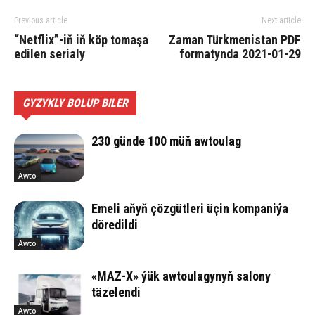
Previous article
Next article
“Netflix”-iň iň köp tomaşa
Zaman Türkmenistan PDF
edilen serialy
formatynda 2021-01-29
GYZYKLY BOLUP BILER
230 günde 100 müň awtoulag
Awto
Emeli aňyň çözgütleri üçin kompaniýa
döredildi
Awto
«MAZ-X» ýük awtoulagynyň salony
täzelendi
Awto