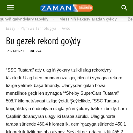
ň galyndylary tapyldy
·
Messiniň kakasy aradan çykdy
·
Belgiýad
Esasy
Ylym we Tehnologiýa
Awto
Bu gezek rekord goýdy
2021-01-28
224
“SSC Tuatara” atly ulag iň ýokary tizlikli ulag rekordyny
täzeledi. Ulag bilen mundan ozal geçirilen iki synagda rekord
tizlige ýetmek başartmandy. Ulanyşdan galan howa
menzilinde geçirilen synagda ““Shelby SuperCars Tuatara”
508,7 kilometr/sagat tizlige ýetdi. Şeýlelikde, “SSC Tuatara”
köpçülikleýin öndürilýän ulaglaryň iň ýokary tizliklisi boldy. Larri
Çapliniň dolandyran ulagy iki tarapa sürüldi. Ulag günorta
tarapa sürlende 460,4 kilometrlik, demirgazyga sürlende 450,1
kilometrlik tizlik hasaba alyndy. Şeýlelikde, ortaça tizlik 455,2