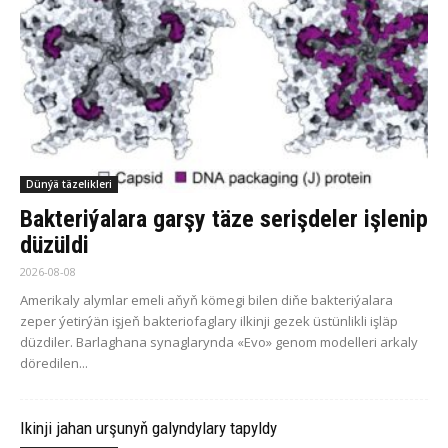
Dünýä täzelikleri
Bakteriýalara garşy täze serişdeler işlenip
düzüldi
2026-08-08
Amerikaly alymlar emeli aňyň kömegi bilen diňe bakteriýalara
zeper ýetirýän işjeň bakteriofaglary ilkinji gezek üstünlikli işläp
düzdiler. Barlaghana synaglarynda «Evo» genom modelleri arkaly
döredilen...
Ikinji jahan urşunyň galyndylary tapyldy