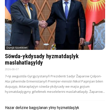
Dünýä täzelikleri
Söwda-ykdysady hyzmatdaşlyk
maslahatlaşyldy
2026-08-07
7-nji awgustda Gyrgyzystanyň Prezidenti Sadyr Žaparow Çolpon-
Ata şäherinde Ermenistanyň Premýer-ministri Nikol Paşinýan bilen
duşuşyp, ikitaraplaýyn söwda-ykdysady we maýa goýum
hyzmatdaşlygyny giňeltmek meselelerini maslahatlaşdy. Žaparow...
Hazar deňzine bagyşlanan ylmy hyzmatdaşlyk