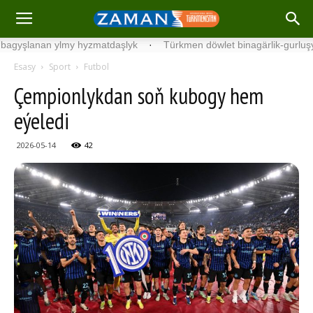
lanan ylmy hyzmatdaşlyk
·
Türkmen döwlet binagärlik-gurluşyk inst
Esasy
Sport
Futbol
Çempionlykdan soň kubogy hem
eýeledi
2026-05-14
42