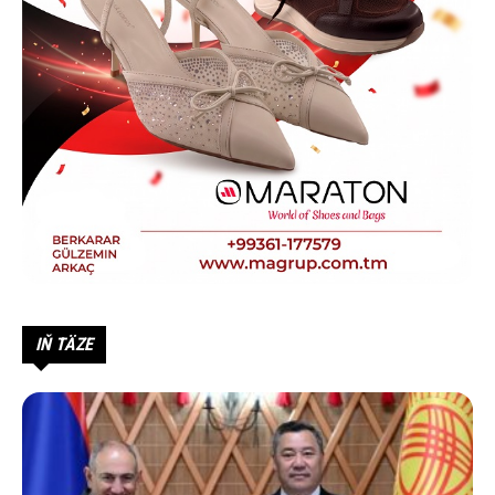
IŇ TÄZE