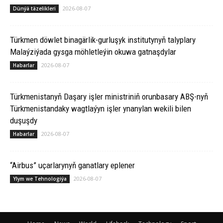
2026-08-07
Dünýä täzelikleri
Türkmen döwlet binagärlik-gurluşyk institutynyň talyplary
Malaýziýada gysga möhletleýin okuwa gatnaşdylar
2026-08-07
Habarlar
Türkmenistanyň Daşary işler ministriniň orunbasary ABŞ-nyň
Türkmenistandaky wagtlaýyn işler ynanylan wekili bilen
duşuşdy
2026-08-07
Habarlar
“Airbus” uçarlarynyň ganatlary eplener
2026-08-07
Ylym we Tehnologiýa