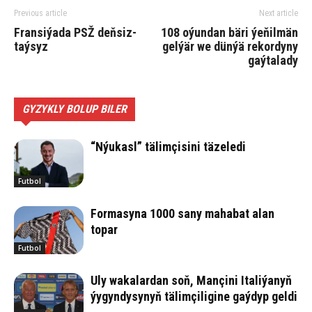
Previous article
Next article
Fransiýada PSŽ deňsiz-
108 oýundan bäri ýeňilmän
taýsyz
gelýär we dünýä rekordyny
gaýtalady
GYZYKLY BOLUP BILER
“Nýukasl” tälimçisini täzeledi
Futbol
Formasyna 1000 sany mahabat alan
topar
Futbol
Uly wakalardan soň, Mançini Italiýanyň
ýygyndysynyň tälimçiligine gaýdyp geldi