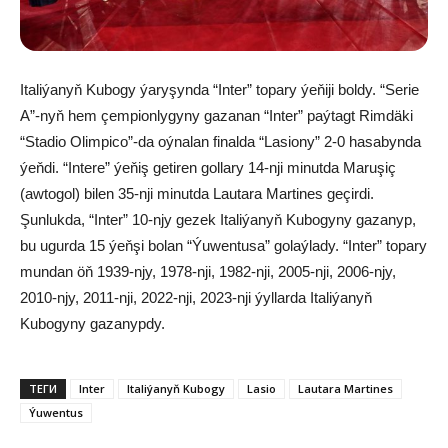
Italiýanyň Kubogy ýaryşynda “Inter” topary ýeňiji boldy. “Serie
A”-nyň hem çempionlygyny gazanan “Inter” paýtagt Rimdäki
“Stadio Olimpico”-da oýnalan finalda “Lasiony” 2-0 hasabynda
ýeňdi. “Intere” ýeňiş getiren gollary 14-nji minutda Maruşiç
(awtogol) bilen 35-nji minutda Lautara Martines geçirdi.
Şunlukda, “Inter” 10-njy gezek Italiýanyň Kubogyny gazanyp,
bu ugurda 15 ýeňşi bolan “Ýuwentusa” golaýlady. “Inter” topary
mundan öň 1939-njy, 1978-nji, 1982-nji, 2005-nji, 2006-njy,
2010-njy, 2011-nji, 2022-nji, 2023-nji ýyllarda Italiýanyň
Kubogyny gazanypdy.
ТЕГИ
Inter
Italiýanyň Kubogy
Lasio
Lautara Martines
Ýuwentus