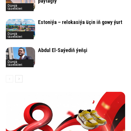
paýtagty
Dünýä
täzelikleri
Estoniýa – relokasiýa üçin iň gowy ýurt
Dünýä
täzelikleri
Abdul El-Saýediň ýeňşi
Dünýä
täzelikleri