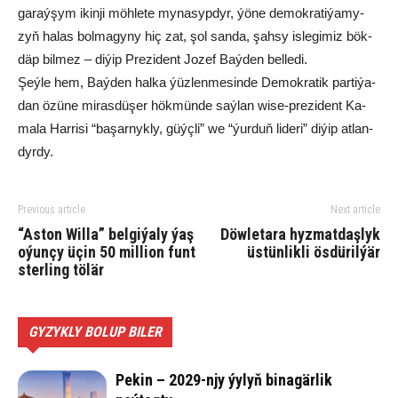
ga­raý­şym ikin­ji möh­le­te my­na­syp­dyr, ýö­ne de­mok­ra­ti­ýa­my­
zyň ha­las bol­ma­gy­ny hiç zat, şol san­da, şah­sy is­le­gi­miz bök­
däp bil­mez – di­ýip Pre­zi­dent Jo­zef Baý­den bel­le­di.
Şeý­le hem, Baý­den hal­ka ýüz­len­me­sin­de De­mok­ra­tik par­ti­ýa­
dan özü­ne mi­ras­dü­şer hök­mün­de saý­lan wi­se-pre­zi­dent Ka­
ma­la Har­ri­si “ba­şar­nyk­ly, güýç­li” we “ýur­duň li­de­ri” di­ýip at­lan­
dyr­dy.
Previous article
Next article
“Aston Willa” belgiýaly ýaş
Döwletara hyzmatdaşlyk
oýunçy üçin 50 million funt
üstünlikli ösdürilýär
sterling tölär
GYZYKLY BOLUP BILER
Pekin – 2029-njy ýylyň binagärlik