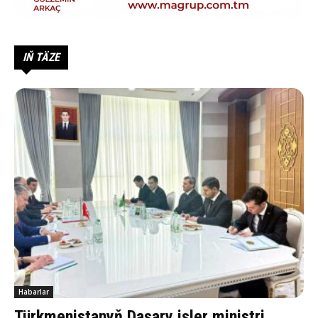
IŇ TÄZE
Habarlar
Türkmenistanyň Daşary işler ministri