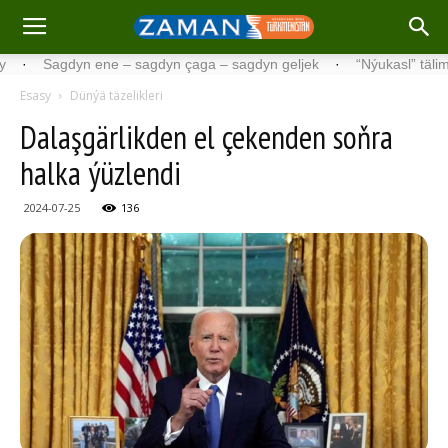
Sagdyn ene – sagdyn çaga – sagdyn geljek
·
“Nýukasl” tälimçisini
Esasy
Dünýä täzelikleri
Dalaşgärlikden el çekenden soňra
halka ýüzlendi
2024-07-25
136