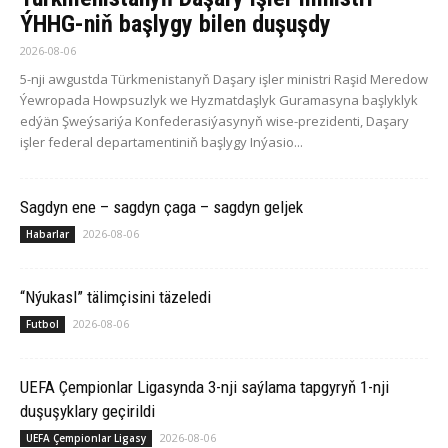
ÝHHG-niň başlygy bilen duşuşdy
2026-08-06
5-nji awgustda Türkmenistanyň Daşary işler ministri Raşid Meredow
Ýewropada Howpsuzlyk we Hyzmatdaşlyk Guramasyna başlyklyk
edýän Şweýsariýa Konfederasiýasynyň wise-prezidenti, Daşary
işler federal departamentiniň başlygy Inýasio...
Sagdyn ene – sagdyn çaga – sagdyn geljek
2026-08-06
Habarlar
“Nýukasl” tälimçisini täzeledi
2026-08-06
Futbol
UEFA Çempionlar Ligasynda 3-nji saýlama tapgyryň 1-nji
duşuşyklary geçirildi
2026-08-06
UEFA Çempionlar Ligasy