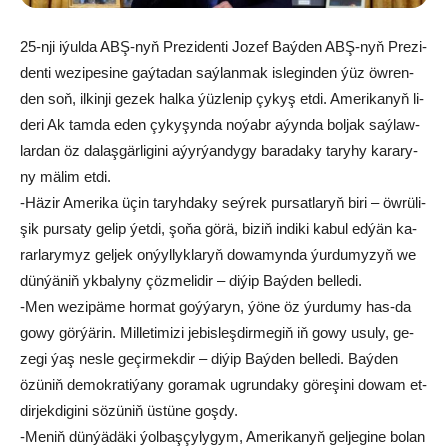
25-nji iýul­da ABŞ-nyň Pre­zi­den­ti Jo­zef Baý­den ABŞ-nyň Pre­zi­
den­ti we­zi­pe­si­ne gaý­ta­dan saý­lan­mak is­le­gin­den ýüz öw­ren­
den soň, il­kin­ji ge­zek hal­ka ýüz­le­nip çy­kyş et­di. Ame­ri­ka­nyň li­
de­ri Ak tam­da eden çy­ky­şyn­da no­ýabr aýyn­da bol­jak saý­law­
lar­dan öz da­laş­gär­li­gi­ni aýyr­ýan­dy­gy ba­ra­da­ky ta­ry­hy ka­ra­ry­
ny mä­lim et­di.
-Hä­zir Ame­ri­ka üçin ta­ryh­da­ky seý­rek pur­sat­la­ryň bi­ri – öw­rü­li­
şik pur­sa­ty ge­lip ýet­di, şo­ňa gö­rä, bi­ziň in­di­ki ka­bul ed­ýän ka­
rar­la­ry­myz gel­jek on­ýyl­lyk­la­ryň do­wa­myn­da ýur­du­my­zyň we
dün­ýä­niň yk­ba­ly­ny çöz­me­li­dir – di­ýip Baý­den bel­le­di.
-Men we­zi­pä­me hor­mat goý­ýa­ryn, ýö­ne öz ýur­du­my has-da
go­wy gör­ýä­rin. Mil­le­ti­mi­zi je­bis­leş­dir­me­giň iň go­wy usu­ly, ge­
ze­gi ýaş nes­le ge­çir­mek­dir – di­ýip Baý­den bel­le­di. Baý­den
özü­niň de­mok­ra­ti­ýa­ny go­ra­mak ug­run­da­ky gö­re­şi­ni do­wam et­
dir­jek­di­gi­ni sö­zü­niň üs­tü­ne goş­dy.
-Me­niň dün­ýä­dä­ki ýol­baş­çy­ly­gym, Ame­ri­ka­nyň gel­je­gi­ne bo­lan