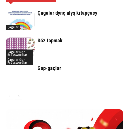
Çagalar dynç alyş kitapçasy
Çagalar
Söz tapmak
Çagalar üçin
krosswordlar
Çagalar üçin
krosswordlar
Gap-gaçlar