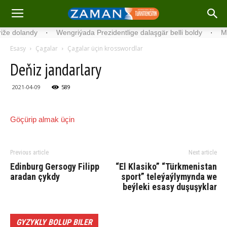
dolandy
·
Wengriýada Prezidentlige dalaşgär belli boldy
·
Mask d
Esasy
Çagalar
Çagalar üçin krosswordlar
Deňiz jandarlary
2021-04-09
589
Göçürip almak üçin
Previous article
Next article
Edinburg Gersogy Filipp
“El Klasiko” “Türkmenistan
aradan çykdy
sport” teleýaýlymynda we
beýleki esasy duşuşyklar
GYZYKLY BOLUP BILER