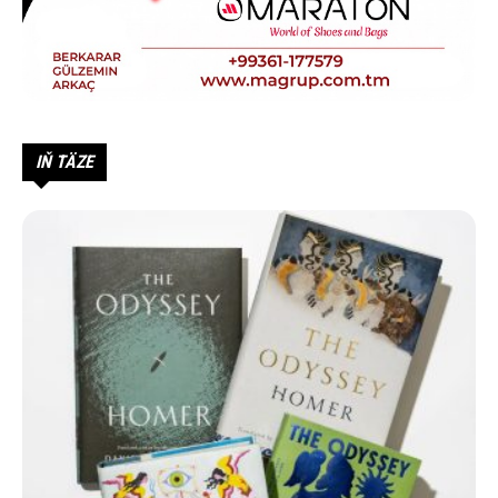
IŇ TÄZE