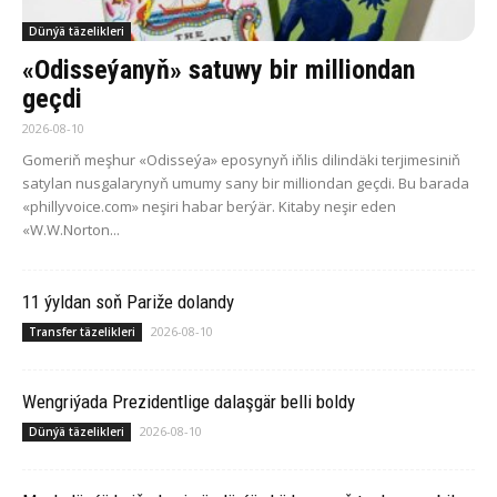
Dünýä täzelikleri
«Odisseýanyň» satuwy bir milliondan
geçdi
2026-08-10
Gomeriň meşhur «Odisseýa» eposynyň iňlis dilindäki terjimesiniň
satylan nusgalarynyň umumy sany bir milliondan geçdi. Bu barada
«phillyvoice.com» neşiri habar berýär. Kitaby neşir eden
«W.W.Norton...
11 ýyldan soň Pariže dolandy
2026-08-10
Transfer täzelikleri
Wengriýada Prezidentlige dalaşgär belli boldy
2026-08-10
Dünýä täzelikleri