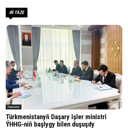
IŇ TÄZE
Habarlar
Türkmenistanyň Daşary işler ministri
ÝHHG-niň başlygy bilen duşuşdy