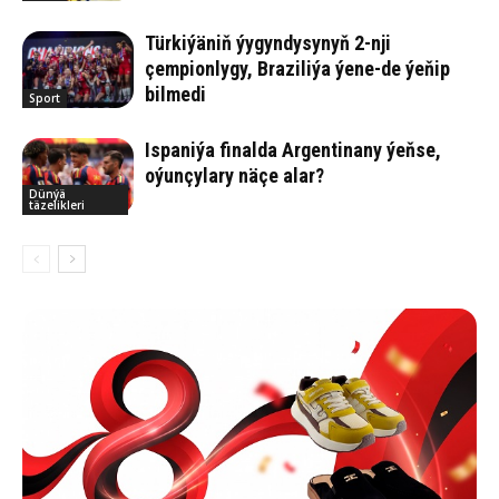
Türkiýäniň ýygyndysynyň 2-nji
çempionlygy, Braziliýa ýene-de ýeňip
bilmedi
Sport
Ispaniýa finalda Argentinany ýeňse,
oýunçylary näçe alar?
Dünýä
täzelikleri