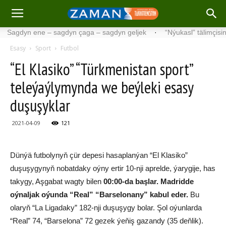
dyn ene – sagdyn çaga – sagdyn geljek
·
“Nýukasl” tälimçisini täzel
Esasy
Sport
Futbol
“El Klasiko” “Türkmenistan sport”
teleýaýlymynda we beýleki esasy
duşuşyklar
2021-04-09
121
Dünýä futbolynyň çür depesi hasaplanýan “El Klasiko”
duşuşygynyň nobatdaky oýny ertir 10-nji aprelde, ýarygije, has
takygy, Aşgabat wagty bilen
00:00-da başlar. Madridde
oýnaljak oýunda “Real” “Barselonany” kabul eder.
Bu
olaryň “La Ligadaky” 182-nji duşuşygy bolar. Şol oýunlarda
“Real” 74, “Barselona” 72 gezek ýeňiş gazandy (35 deňlik).