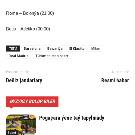
Roma – Bolonýa (21:00)
Betis – Atletiko (00:00)
ТЕГИ
Barselona
Bawariýa
El Klasiko
Milan
Real Madrid
Türkmenistan sport
Previous article
Next article
Deňiz jandarlary
Resmi habar
GYZYKLY BOLUP BILER
Pogaçara ýene taý tapylmady
Sport