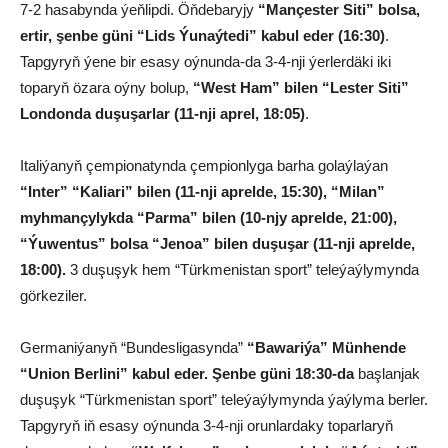
7-2 hasabynda ýeňlipdi. Öňdebaryjy
“Mançester Siti” bolsa,
ertir, şenbe güni “Lids Ýunaýtedi” kabul eder (16:30)
.
Tapgyryň ýene bir esasy oýnunda-da 3-4-nji ýerlerdäki iki
toparyň özara oýny bolup,
“West Ham” bilen “Lester Siti”
Londonda duşuşarlar (11-nji aprel, 18:05)
.
Italiýanyň çempionatynda çempionlyga barha golaýlaýan
“Inter” “Kaliari” bilen (11-nji aprelde, 15:30), “Milan”
myhmançylykda “Parma” bilen (10-njy aprelde, 21:00),
“Ýuwentus” bolsa “Jenoa” bilen duşuşar (11-nji aprelde,
18:00).
3 duşuşyk hem “Türkmenistan sport” teleýaýlymynda
görkeziler.
Germaniýanyň “Bundesligasynda”
“Bawariýa” Münhende
“Union Berlini” kabul eder. Şenbe güni 18:30-da
başlanjak
duşuşyk “Türkmenistan sport” teleýaýlymynda ýaýlyma berler.
Tapgyryň iň esasy oýnunda 3-4-nji orunlardaky toparlaryň