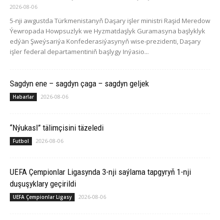
2026-08-06
5-nji awgustda Türkmenistanyň Daşary işler ministri Raşid Meredow
Ýewropada Howpsuzlyk we Hyzmatdaşlyk Guramasyna başlyklyk
edýän Şweýsariýa Konfederasiýasynyň wise-prezidenti, Daşary
işler federal departamentiniň başlygy Inýasio...
Sagdyn ene – sagdyn çaga – sagdyn geljek
2026-08-06
Habarlar
“Nýukasl” tälimçisini täzeledi
2026-08-06
Futbol
UEFA Çempionlar Ligasynda 3-nji saýlama tapgyryň 1-nji
duşuşyklary geçirildi
2026-08-06
UEFA Çempionlar Ligasy