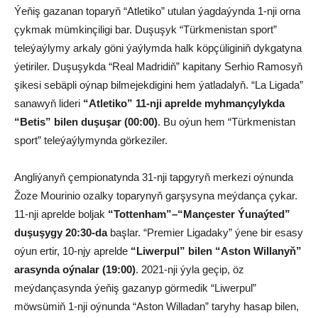
Ýeňiş gazanan toparyň “Atletiko” utulan ýagdaýynda 1-nji orna
çykmak mümkinçiligi bar. Duşuşyk “Türkmenistan sport”
teleýaýlymy arkaly göni ýaýlymda halk köpçüliginiň dykgatyna
ýetiriler. Duşuşykda “Real Madridiň” kapitany Serhio Ramosyň
şikesi sebäpli oýnap bilmejekdigini hem ýatladalyň. “La Ligada”
sanawyň lideri
“Atletiko” 11-nji aprelde myhmançylykda
“Betis” bilen duşuşar (00:00)
. Bu oýun hem “Türkmenistan
sport” teleýaýlymynda görkeziler.
Angliýanyň çempionatynda 31-nji tapgyryň merkezi oýnunda
Žoze Mourinio ozalky toparynyň garşysyna meýdança çykar.
11-nji aprelde boljak
“Tottenham”–“Mançester Ýunaýted”
duşuşygy 20:30-da
başlar. “Premier Ligadaky” ýene bir esasy
oýun ertir, 10-njy aprelde
“Liwerpul” bilen “Aston Willanyň”
arasynda oýnalar (19:00)
. 2021-nji ýyla geçip, öz
meýdançasynda ýeňiş gazanyp görmedik “Liwerpul”
möwsümiň 1-nji oýnunda “Aston Willadan” taryhy hasap bilen,