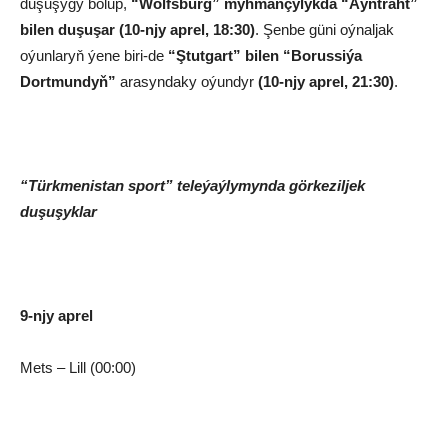
duşuşygy bolup,
“Wolfsburg” myhmançylykda “Aýntraht”
bilen duşuşar (10-njy aprel, 18:30)
. Şenbe güni oýnaljak
oýunlaryň ýene biri-de
“Ştutgart” bilen “Borussiýa
Dortmundyň”
arasyndaky oýundyr
(10-njy aprel, 21:30)
.
“Türkmenistan sport” teleýaýlymynda görkeziljek
duşuşyklar
9-njy aprel
Mets – Lill (00:00)