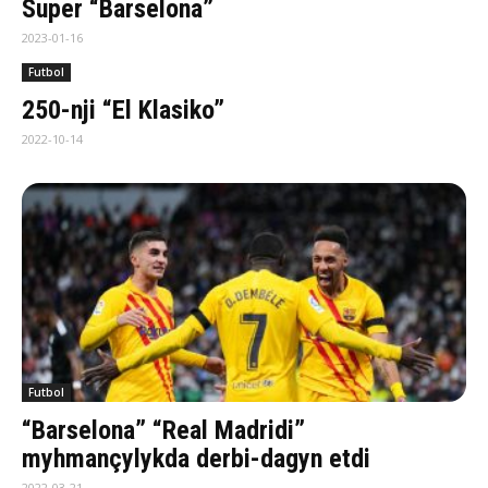
Super “Barselona”
2023-01-16
Futbol
250-nji “El Klasiko”
2022-10-14
Futbol
“Barselona” “Real Madridi”
myhmançylykda derbi-dagyn etdi
2022-03-21