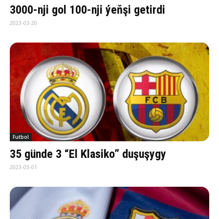
3000-nji gol 100-nji ýeňşi getirdi
2023-03-20
Futbol
35 günde 3 “El Klasiko” duşuşygy
2023-03-01