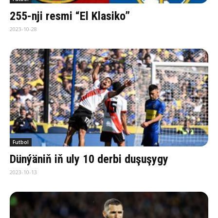
255-nji resmi “El Klasiko”
2023-10-28
Futbol
Dünýäniň iň uly 10 derbi duşuşygy
2023-10-13