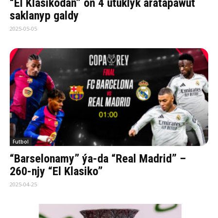
“El Klasikodan” öň 4 utuklyk aratapawut
saklanyp galdy
2025-05-05
Futbol
“Barselonamy” ýa-da “Real Madrid” –
260-njy “El Klasiko”
2025-04-25