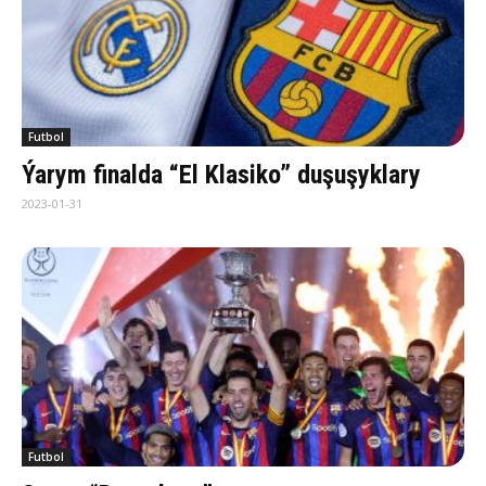
Futbol
Ýarym finalda “El Klasiko” duşuşyklary
2023-01-31
Futbol