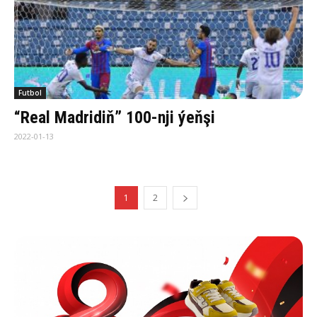
Futbol
“Real Madridiň” 100-nji ýeňşi
2022-01-13
1
2