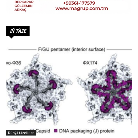
IŇ TÄZE
Dünýä täzelikleri