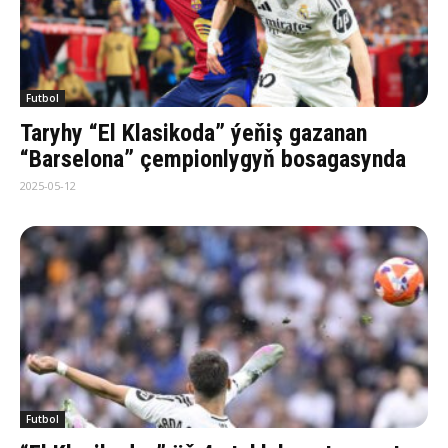
Futbol
Taryhy “El Klasikoda” ýeňiş gazanan
“Barselona” çempionlygyň bosagasynda
2025-05-12
Futbol