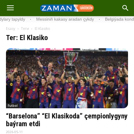
niň kakasy aradan çykdy
·
Belgiýada kondisionerleriň rekord sany 
Esasy
Теги
El Klasiko
Тег: El Klasiko
Futbol
“Barselona” “El Klasikoda” çempionlygyny
baýram etdi
2026-05-11