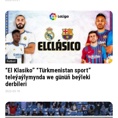
Futbol
“El Klasiko” “Türkmenistan sport”
teleýaýlymynda we günüň beýleki
derbileri
2022-03-19