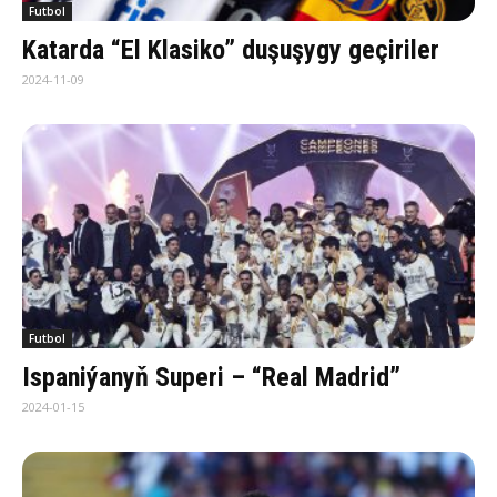
Futbol
Katarda “El Klasiko” duşuşygy geçiriler
2024-11-09
Futbol
Ispaniýanyň Superi – “Real Madrid”
2024-01-15