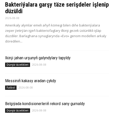
Bakteriýalara garşy täze serişdeler işlenip
düzüldi
2026-08-08
Amerikaly alymlar emeli aňyň kömegi bilen diňe bakteriýalara
zeper ýetirýän işjeň bakteriofaglary ilkinji gezek üstünlikli işläp
düzdiler. Barlaghana synaglarynda «Evo» genom modelleri arkaly
döredilen...
Ikinji jahan urşunyň galyndylary tapyldy
2026-08-08
Dünýä täzelikleri
Messiniň kakasy aradan çykdy
2026-08-08
Futbol
Belgiýada kondisionerleriň rekord sany gurnaldy
2026-08-08
Dünýä täzelikleri