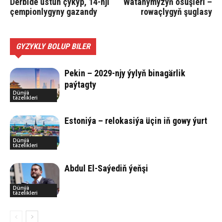
Derbide üstün çykyp, 14-nji
Watanymyzyň ösüşleri –
çempionlygyny gazandy
rowaçlygyň şuglasy
GYZYKLY BOLUP BILER
Pekin – 2029-njy ýylyň binagärlik
paýtagty
Dünýä
täzelikleri
Estoniýa – relokasiýa üçin iň gowy ýurt
Dünýä
täzelikleri
Abdul El-Saýediň ýeňşi
Dünýä
täzelikleri