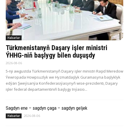
Habarlar
Türkmenistanyň Daşary işler ministri
ÝHHG-niň başlygy bilen duşuşdy
2026-08-06
5-nji awgustda Türkmenistanyň Daşary işler ministri Raşid Meredow
Ýewropada Howpsuzlyk we Hyzmatdaşlyk Guramasyna başlyklyk
edýän Şweýsariýa Konfederasiýasynyň wise-prezidenti, Daşary
işler federal departamentiniň başlygy Inýasio...
Sagdyn ene – sagdyn çaga – sagdyn geljek
2026-08-06
Habarlar