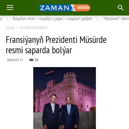
Sagdyn ene – sagdyn çaga – sagdyn geljek
·
“Nýukasl” tälimçisini 
Esasy
Dünýä täzelikleri
Fransiýanyň Prezidenti Müsürde
resmi saparda bolýar
2026-05-11
33