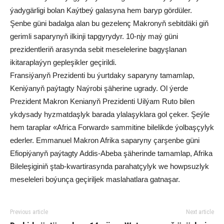
ýadygärligi bolan Kaýtbeý galasyna hem baryp gördüler.
Şenbe güni badalga alan bu gezelenç Makronyň sebitdäki giň
gerimli saparynyň ilkinji tapgyrydyr. 10-njy maý güni
prezidentleriň arasynda sebit meselelerine bagyşlanan
ikitaraplaýyn gepleşikler geçirildi.
Fransiýanyň Prezidenti bu ýurtdaky saparyny tamamlap,
Keniýanyň paýtagty Naýrobi şäherine ugrady. Ol ýerde
Prezident Makron Kenianyň Prezidenti Uilýam Ruto bilen
ykdysady hyzmatdaşlyk barada ylalaşyklara gol çeker. Şeýle
hem taraplar «Africa Forward» sammitine bilelikde ýolbaşçylyk
ederler. Emmanuel Makron Afrika saparyny çarşenbe güni
Efiopiýanyň paýtagty Addis-Abeba şäherinde tamamlap, Afrika
Bileleşiginiň ştab-kwartirasynda parahatçylyk we howpsuzlyk
meseleleri boýunça geçiriljek maslahatlara gatnaşar.
Previous article
Next article