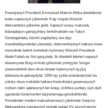
Fransiýanyň Prezidenti Emmanuel Makron Afrika döwletlerine
bolan saparynyň çäklerinde 9-njy maýda Müsüriň
Aleksandriýa şäherine geldi. Saparyň esasy maksady
ikitaraplaýyn gatnaşyklary berkitmekden we Ýakyn
Gündogardaky häzirki ýagdaýlary ara alyp
maslahatlaşmakdan ybaratdyr. Aleksandriýanyň halkara howa
menzilinde belent mertebeli myhmany Müsüriň Prezidenti
Abdel Fattah as-Sisi garşylady. Iki döwletiň liderleri saparyň
dowamynda Borg-el-Arab şäherinde ýerleşýän Sengor
uniwersitetiniň täze okuw binalar toplumynyň açylyş
dabarasyna gatnaşdylar. 1990-njy ýylda esaslandyrylan bu
ýokary okuw mekdebi halkara frankofoniýa guramasynyň
möhüm bilim ojaklarynyň biri bolup, ol Afrika ýurtlary üçin dürli
ugurlarda hünärmenleri taýýarlamaga gönükdirilendir.
Prezidentler medeni maksatnamanyň çäklerinde Gadymy
Aleksandriýa maýagynyň ýerinde gurlan XV asyryň taryhy