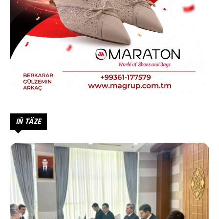
IŇ TÄZE