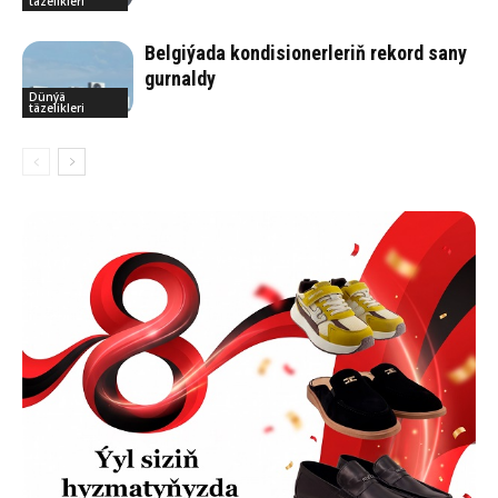
täzelikleri
Belgiýada kondisionerleriň rekord sany
gurnaldy
Dünýä
täzelikleri