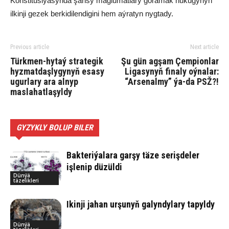
Konstitusiýasynda şahsy maglumatlary goramak hukugynyň
ilkinji gezek berkidilendigini hem aýratyn nygtady.
Previous article
Next article
Türkmen-hytaý strategik
Şu gün agşam Çempionlar
hyzmatdaşlygynyň esasy
Ligasynyň finaly oýnalar:
ugurlary ara alnyp
“Arsenalmy” ýa-da PSŽ?!
maslahatlaşyldy
GYZYKLY BOLUP BILER
Bakteriýalara garşy täze serişdeler
işlenip düzüldi
Dünýä
täzelikleri
Ikinji jahan urşunyň galyndylary tapyldy
Dünýä