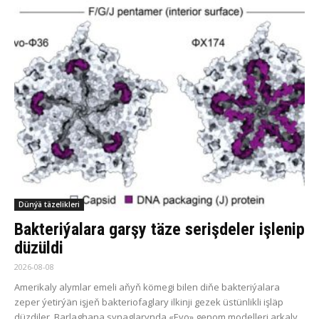
Dünýä täzelikleri
Bakteriýalara garşy täze serişdeler işlenip
düzüldi
2026-08-08
Amerikaly alymlar emeli aňyň kömegi bilen diňe bakteriýalara
zeper ýetirýän işjeň bakteriofaglary ilkinji gezek üstünlikli işläp
düzdiler. Barlaghana synaglarynda «Evo» genom modelleri arkaly