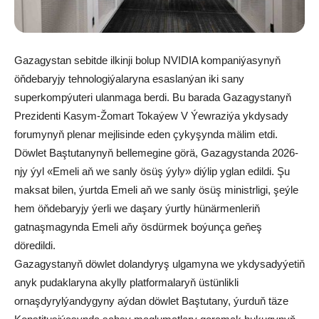
Gazagystan sebitde ilkinji bolup NVIDIA kompaniýasynyň
öňdebaryjy tehnologiýalaryna esaslanýan iki sany
superkompýuteri ulanmaga berdi. Bu barada Gazagystanyň
Prezidenti Kasym-Žomart Tokaýew V Ýewraziýa ykdysady
forumynyň plenar mejlisinde eden çykyşynda mälim etdi.
Döwlet Baştutanynyň bellemegine görä, Gazagystanda 2026-
njy ýyl «Emeli aň we sanly ösüş ýyly» diýlip yglan edildi. Şu
maksat bilen, ýurtda Emeli aň we sanly ösüş ministrligi, şeýle
hem öňdebaryjy ýerli we daşary ýurtly hünärmenleriň
gatnaşmagynda Emeli aňy ösdürmek boýunça geňeş
döredildi.
Gazagystanyň döwlet dolandyryş ulgamyna we ykdysadyýetiň
anyk pudaklaryna akylly platformalaryň üstünlikli
ornaşdyrylýandygyny aýdan döwlet Baştutany, ýurduň täze