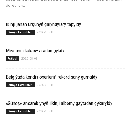
döredilen...
Ikinji jahan urşunyň galyndylary tapyldy
2026-08-08
Dünýä täzelikleri
Messiniň kakasy aradan çykdy
2026-08-08
Futbol
Belgiýada kondisionerleriň rekord sany gurnaldy
2026-08-08
Dünýä täzelikleri
«Güneş» ansamblynyň ilkinji albomy gaýtadan çykaryldy
2026-08-08
Dünýä täzelikleri