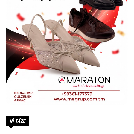
IŇ TÄZE