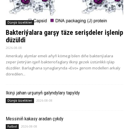
Dünýä täzelikleri
Bakteriýalara garşy täze serişdeler işlenip
düzüldi
2026-08-08
Amerikaly alymlar emeli aňyň kömegi bilen diňe bakteriýalara
zeper ýetirýän işjeň bakteriofaglary ilkinji gezek üstünlikli işläp
düzdiler. Barlaghana synaglarynda «Evo» genom modelleri arkaly
döredilen...
Ikinji jahan urşunyň galyndylary tapyldy
2026-08-08
Dünýä täzelikleri
Messiniň kakasy aradan çykdy
2026-08-08
Futbol