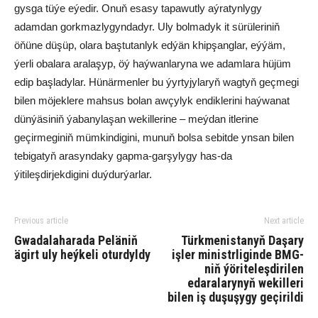
gysga tüýe eýedir. Onuň esasy tapawutly aýratynlygy
adamdan gorkmazlygyndadyr. Uly bolmadyk it sürüleriniň
öňüne düşüp, olara baştutanlyk edýän khipşanglar, eýýäm,
ýerli obalara aralaşyp, öý haýwanlaryna we adamlara hüjüm
edip başladylar. Hünärmenler bu ýyrtyjylaryň wagtyň geçmegi
bilen möjeklere mahsus bolan awçylyk endiklerini haýwanat
dünýäsiniň ýabanylaşan wekillerine – meýdan itlerine
geçirmeginiň mümkindigini, munuň bolsa sebitde ynsan bilen
tebigatyň arasyndaky gapma-garşylygy has-da
ýitileşdirjekdigini duýdurýarlar.
Previous article
Next article
Gwadalaharada Peläniň
Türkmenistanyň Daşary
ägirt uly heýkeli oturdyldy
işler ministrliginde BMG-
niň ýöriteleşdirilen
edaralarynyň wekilleri
bilen iş duşuşygy geçirildi