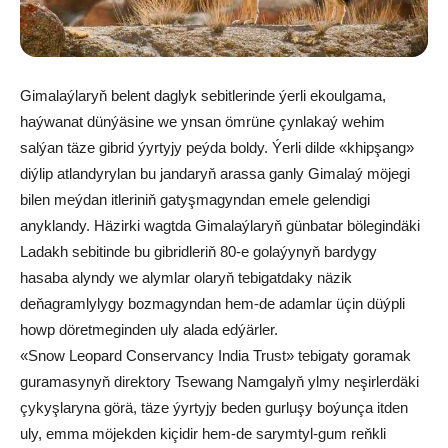
Gimalaýlaryň belent daglyk sebitlerinde ýerli ekoulgama,
haýwanat dünýäsine we ynsan ömrüne çynlakaý wehim
salýan täze gibrid ýyrtyjy peýda boldy. Ýerli dilde «khipşang»
diýlip atlandyrylan bu jandaryň arassa ganly Gimalaý möjegi
bilen meýdan itleriniň gatyşmagyndan emele gelendigi
anyklandy. Häzirki wagtda Gimalaýlaryň günbatar bölegindäki
Ladakh sebitinde bu gibridleriň 80-e golaýynyň bardygy
hasaba alyndy we alymlar olaryň tebigatdaky näzik
deňagramlylygy bozmagyndan hem-de adamlar üçin düýpli
howp döretmeginden uly alada edýärler.
«Snow Leopard Conservancy India Trust» tebigaty goramak
guramasynyň direktory Tsewang Namgalyň ylmy neşirlerdäki
çykyşlaryna görä, täze ýyrtyjy beden gurluşy boýunça itden
uly, emma möjekden kiçidir hem-de sarymtyl-gum reňkli