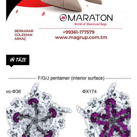
IŇ TÄZE