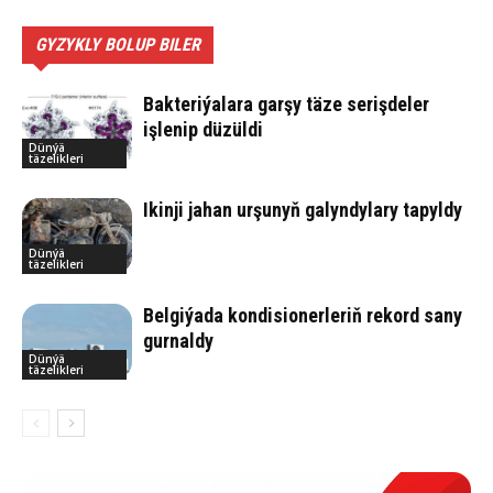
GYZYKLY BOLUP BILER
Bakteriýalara garşy täze serişdeler
işlenip düzüldi
Dünýä
täzelikleri
Ikinji jahan urşunyň galyndylary tapyldy
Dünýä
täzelikleri
Belgiýada kondisionerleriň rekord sany
gurnaldy
Dünýä
täzelikleri