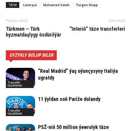
ТЕГИ
Liwerpul
Mohamed Salah
Ýurgen Klopp
Previous article
Next article
Türkmen — Türk
“Interiň” täze transferleri
hyzmatdaşlygy ösdürilýär
GYZYKLY BOLUP BILER
“Real Madrid” ýaş oýunçysyny Italiýa
ugratdy
Transfer
täzelikleri
11 ýyldan soň Pariže dolandy
Transfer
täzelikleri
PSŽ-niň 50 million ýewrolyk täze