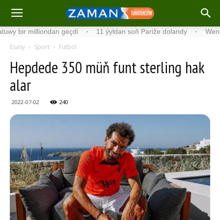
r milliondan geçdi
·
11 ýyldan soň Pariže dolandy
·
Wengriýada 
Esasy
Sport
Futbol
Hepdede 350 müň funt sterling hak
alar
2022-07-02
240