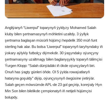
Angliýanyň “Liwerpul” toparynyň ýyldyzy Mohamed Salah
kluby bilen şertnamasynyň möhletini uzaltdy. 3 ýyllyk
şertnama baglaşan müsürli hüjümçi hepdelik 350 müň funt
sterling hak alar. Bu bolsa ‘Liwerpul” toparynyň taryhyndaky iň
ýokary aýlykly futbolçy diýmekdir. 30 ýaşyndaky oýunçyny
şertnamasyny uzaltmagy bilen baglanyşykly toparyň tälimçisi
Ýurgen Klopp: “Salah dünýädäki iň ökde oýunçylaryň biri.
Onuň has ýagty günleri öňde. Ol 5 ýylda rowaýatlaryň
hataryna goşuldy” diýip, oýunçysynyň öwgüsine ýetirýär.
Salah geçen möwsümde APL-de 23 gol geçirip, koreýaly Hyn
Min Son bilen bilelikde çempionatyň iň netijeli hüjümçisi
bolupdy.