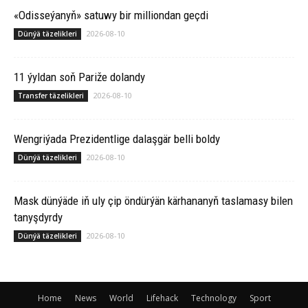
«Odisseýanyň» satuwy bir milliondan geçdi
2026-08-10
Dünýä täzelikleri
11 ýyldan soň Pariže dolandy
2026-08-10
Transfer täzelikleri
Wengriýada Prezidentlige dalaşgär belli boldy
2026-08-10
Dünýä täzelikleri
Mask dünýäde iň uly çip öndürýän kärhananyň taslamasy bilen
tanyşdyrdy
2026-08-10
Dünýä täzelikleri
Home
News
World
Lifehack
Technology
Sport