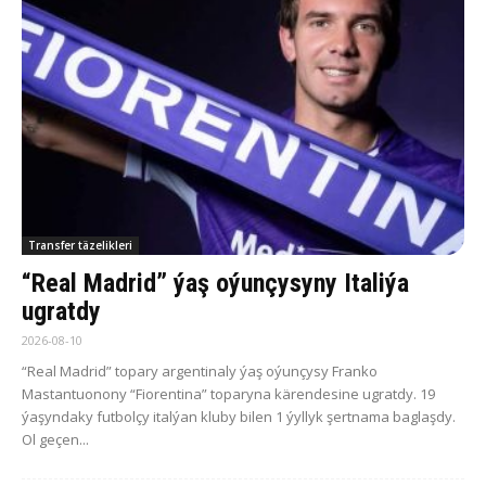
Transfer täzelikleri
“Real Madrid” ýaş oýunçysyny Italiýa
ugratdy
2026-08-10
“Real Madrid” topary argentinaly ýaş oýunçysy Franko
Mastantuonony “Fiorentina” toparyna kärendesine ugratdy. 19
ýaşyndaky futbolçy italýan kluby bilen 1 ýyllyk şertnama baglaşdy.
Ol geçen...