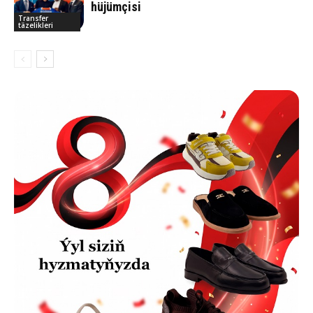
hüjümçisi
Transfer
täzelikleri