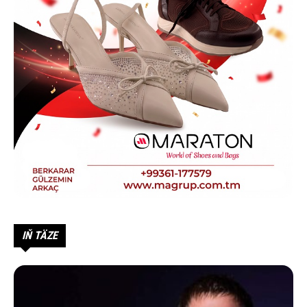
IŇ TÄZE