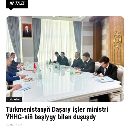
IŇ TÄZE
Habarlar
Türkmenistanyň Daşary işler ministri
ÝHHG-niň başlygy bilen duşuşdy
2026-08-06