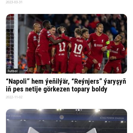
2023-03-31
Futbol
“Napoli” hem ýeňilýär, “Reýnjers” ýaryşyň
iň pes netije görkezen topary boldy
2022-11-02