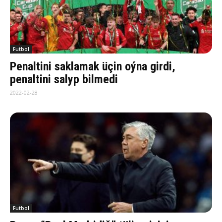
Futbol
Penaltini saklamak üçin oýna girdi,
penaltini salyp bilmedi
2022-02-28
Futbol