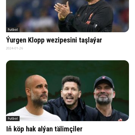
Futbol
Ýurgen Klopp wezipesini taşlaýar
2024-01-26
Futbol
Iň köp hak alýan tälimçiler