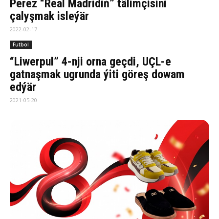
Perez “Real Madridiň” tälimçisini
çalyşmak isleýär
2022-02-17
Futbol
“Liwerpul” 4-nji orna geçdi, UÇL-e
gatnaşmak ugrunda ýiti göreş dowam
edýär
2021-05-20