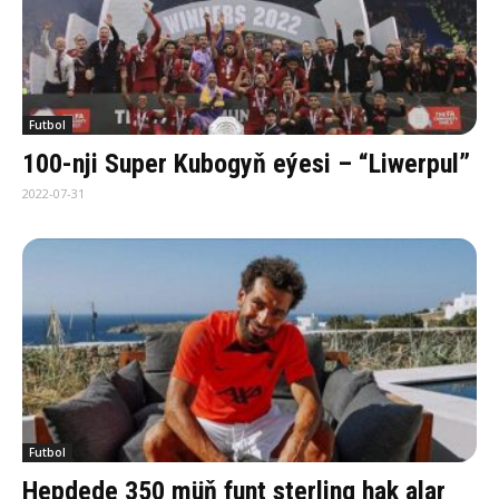
Futbol
100-nji Super Kubogyň eýesi – “Liwerpul”
2022-07-31
Futbol
Hepdede 350 müň funt sterling hak alar