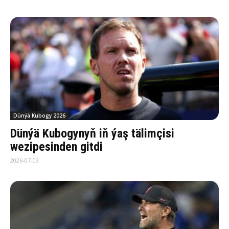
Dünýä Kubogy 2026
Dünýä Kubogynyň iň ýaş tälimçisi
wezipesinden gitdi
2026-07-03