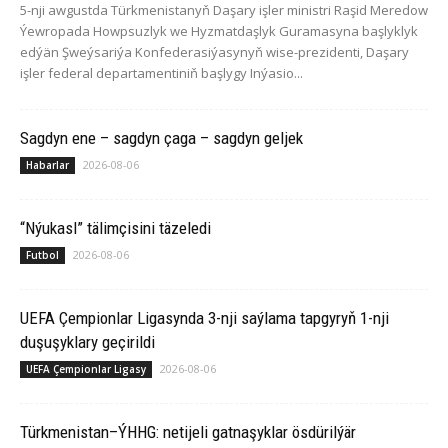
5-nji awgustda Türkmenistanyň Daşary işler ministri Raşid Meredow
Ýewropada Howpsuzlyk we Hyzmatdaşlyk Guramasyna başlyklyk
edýän Şweýsariýa Konfederasiýasynyň wise-prezidenti, Daşary
işler federal departamentiniň başlygy Inýasio...
Sagdyn ene – sagdyn çaga – sagdyn geljek
2026-08-06
Habarlar
“Nýukasl” tälimçisini täzeledi
2026-08-06
Futbol
UEFA Çempionlar Ligasynda 3-nji saýlama tapgyryň 1-nji
duşuşyklary geçirildi
2026-08-06
UEFA Çempionlar Ligasy
Türkmenistan–ÝHHG: netijeli gatnaşyklar ösdürilýär