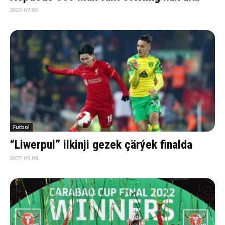
2022-07-02
Futbol
“Liwerpul” ilkinji gezek çärýek finalda
2022-03-03