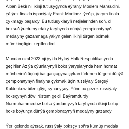
Alban Bekirini, ikinji tutluşygynda eýranly Moslem Mahsudini,
çärýek finalda ispaniýaly Frank Martinezi ýeňip, ýarym finala
çykmagy başardy. Bu tutluşyklaryň netijelerinden soň, ol
boksuň ýurdumyzdaky taryhynda dünýä çempionatynyň
medalyny gazanmaga ýakyn gelen ilkinji türgen bolmak
mümkinçiligini kepillendirdi.
Mundan ozal 2023-nji ýylda Hytaý Halk Respublikasynda
geçirilen Aziýa oýunlarynyň boks ýaryşlarynda hem hormat
münberiniň üçünji basgançagyna çykan türkmen türgeni dünýä
çempionatynyň finalyna çykmak üçin russiýaly Sergeý
Koldenkow bilen güýç synanyşdy. Ýöne bu gezek russiýaly
boksçynyň döwi rüstem geldi. Baýramdurdy
Nurmuhammedow bolsa ýurdumyzyň taryhynda ilkinji bolup
boks boýunça dünýä çempionatynyň medalyny gazandy.
Ýeri gelende aýtsak, russiýaly boksçy soňra kümüş medala