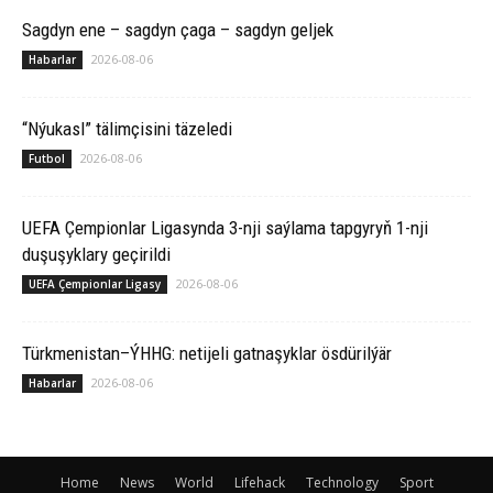
Sagdyn ene – sagdyn çaga – sagdyn geljek
2026-08-06
Habarlar
“Nýukasl” tälimçisini täzeledi
2026-08-06
Futbol
UEFA Çempionlar Ligasynda 3-nji saýlama tapgyryň 1-nji
duşuşyklary geçirildi
2026-08-06
UEFA Çempionlar Ligasy
Türkmenistan–ÝHHG: netijeli gatnaşyklar ösdürilýär
2026-08-06
Habarlar
Home
News
World
Lifehack
Technology
Sport