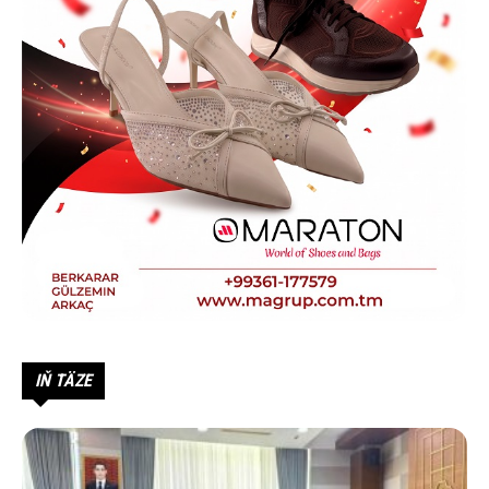
IŇ TÄZE