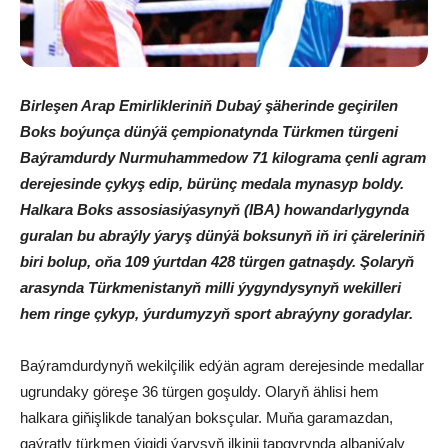
Birleşen Arap Emirlikleriniň Dubaý şäherinde geçirilen
Boks boýunça dünýä çempionatynda Türkmen türgeni
Baýramdurdy Nurmuhammedow 71 kilograma çenli agram
derejesinde çykyş edip, bürünç medala mynasyp boldy.
Halkara Boks assosiasiýasynyň (IBA) howandarlygynda
guralan bu abraýly ýaryş dünýä boksunyň iň iri çäreleriniň
biri bolup, oňa 109 ýurtdan 428 türgen gatnaşdy. Şolaryň
arasynda Türkmenistanyň milli ýygyndysynyň wekilleri
hem ringe çykyp, ýurdumyzyň sport abraýyny goradylar.
Baýramdurdynyň wekilçilik edýän agram derejesinde medallar
ugrundaky göreşe 36 türgen goşuldy. Olaryň ählisi hem
halkara giňişlikde tanalýan boksçular. Muňa garamazdan,
gaýratly türkmen ýigidi ýaryşyň ilkinji tapgyrynda albaniýaly