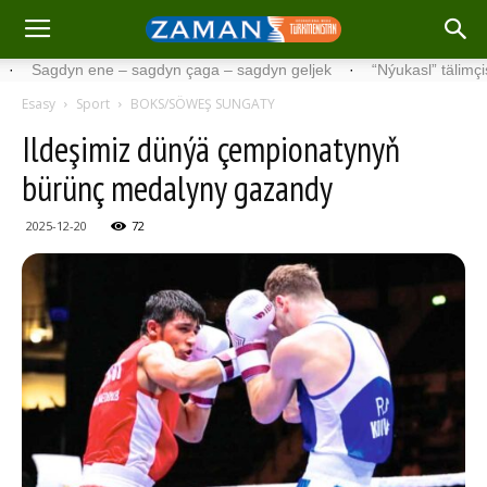
dyn ene – sagdyn çaga – sagdyn geljek
·
“Nýukasl” tälimçisini täze
Esasy
Sport
BOKS/SÖWEŞ SUNGATY
Ildeşimiz dünýä çempionatynyň
bürünç medalyny gazandy
2025-12-20
72