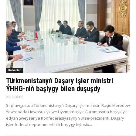
Habarlar
Türkmenistanyň Daşary işler ministri
ÝHHG-niň başlygy bilen duşuşdy
2026-08-06
5-nji awgustda Türkmenistanyň Daşary işler ministri Raşid Meredow
Ýewropada Howpsuzlyk we Hyzmatdaşlyk Guramasyna başlyklyk
edýän Şweýsariýa Konfederasiýasynyň wise-prezidenti, Daşary
işler federal departamentiniň başlygy Inýasio...