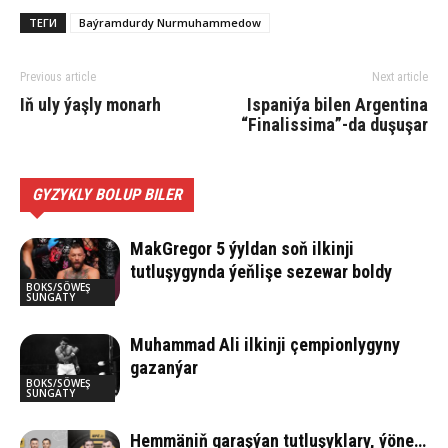
ТЕГИ
Baýramdurdy Nurmuhammedow
Previous article
Next article
Iň uly ýaşly monarh
Ispaniýa bilen Argentina
“Finalissima”-da duşuşar
GYZYKLY BOLUP BILER
MakGregor 5 ýyldan soň ilkinji
tutluşygynda ýeňlişe sezewar boldy
BOKS/SÖWEŞ
SUNGATY
Muhammad Ali ilkinji çempionlygyny
gazanýar
BOKS/SÖWEŞ
SUNGATY
Hemmäniň garaşýan tutluşyklary, ýöne…