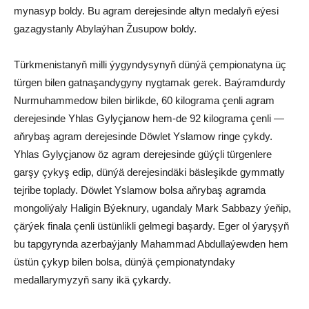
mynasyp boldy. Bu agram derejesinde altyn medalyň eýesi
gazagystanly Abylaýhan Žusupow boldy.
Türkmenistanyň milli ýygyndysynyň dünýä çempionatyna üç
türgen bilen gatnaşandygyny nygtamak gerek. Baýramdurdy
Nurmuhammedow bilen birlikde, 60 kilograma çenli agram
derejesinde Yhlas Gylyçjanow hem-de 92 kilograma çenli —
aňrybaş agram derejesinde Döwlet Yslamow ringe çykdy.
Yhlas Gylyçjanow öz agram derejesinde güýçli türgenlere
garşy çykyş edip, dünýä derejesindäki bäsleşikde gymmatly
tejribe toplady. Döwlet Yslamow bolsa aňrybaş agramda
mongoliýaly Haligin Býeknury, ugandaly Mark Sabbazy ýeňip,
çärýek finala çenli üstünlikli gelmegi başardy. Eger ol ýaryşyň
bu tapgyrynda azerbaýjanly Mahammad Abdullaýewden hem
üstün çykyp bilen bolsa, dünýä çempionatyndaky
medallarymyzyň sany ikä çykardy.