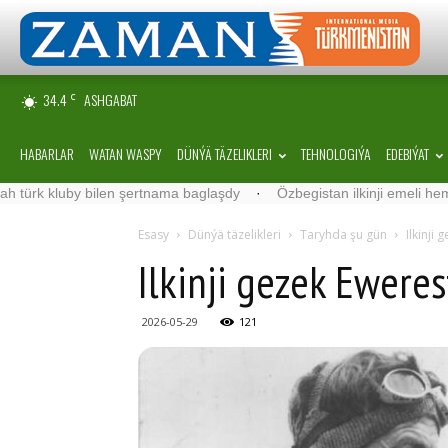
34.4
ASHGABAT
C
HABARLAR
WATAN WASPY
DÜNÝÄ TÄZELIKLERI
TEHNOLOGIÝA
EDEBIÝAT
 kluby bilen şertnama baglaşdy
·
Özbegistan ilkinji emeli hemrasyn
Esasy
Dünýä täzelikleri
Taryhda şu gün
Ilkinji
Ilkinji gezek Eweres
2026-05-29
121