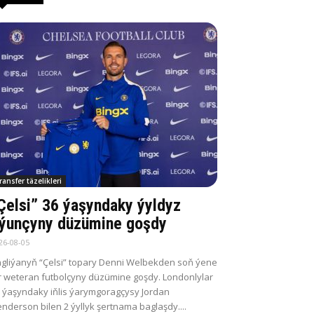
ransfer täzelikleri
Çelsi” 36 ýaşyndaky ýyldyz
ýunçyny düzümine goşdy
26-08-05
gliýanyň “Çelsi” topary Denni Welbekden soň ýene
r weteran futbolçyny düzümine goşdy. Londonlylar
 ýaşyndaky iňlis ýarymgoragçysy Jordan
nderson bilen 2 ýyllyk şertnama baglaşdy....