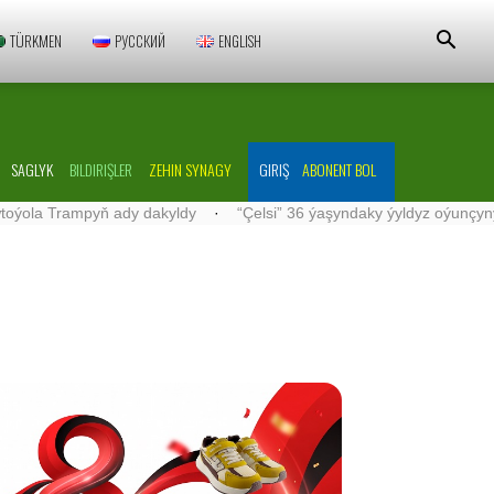
TÜRKMEN
РУССКИЙ
ENGLISH
SAGLYK
BILDIRIŞLER
ZEHIN SYNAGY
GIRIŞ
ABONENT BOL
Trampyň ady dakyldy
·
“Çelsi” 36 ýaşyndaky ýyldyz oýunçyny düz