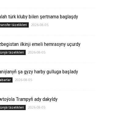
lah türk kluby bilen şertnama baglaşdy
2026-08-05
ransfer täzelikleri
begistan ilkinji emeli hemrasyny uçurdy
2026-08-05
ünýä täzelikleri
niýanyň şa gyzy harby gulluga başlady
2026-08-05
abarlar
wtoýola Trampyň ady dakyldy
2026-08-05
ünýä täzelikleri