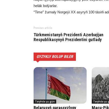
heläk bolýarlar.
“Time” žurnaly Norgeýi XX asyryň 100 täsirli
Previous article
Türkmenistanyň Prezidenti Azerbaýjan
Respublikasynyň Prezidentini gutlady
GYZYKLY BOLUP BILER
Taryhda şu gün
Taryhda şu 
Belarusyň garaşsyzlygy
Ma­çu-Pik­