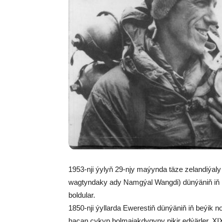
1953-nji ýylyň 29-njy maýynda täze zelandiýal
wagtyndaky ady Namgýal Wangdi) dünýäniň iň
boldular.
1850-nji ýyllarda Ewerestiň dünýäniň iň beýik n
haçan çykyp bolmajakdygyny pikir edýärler. X