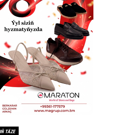
IŇ TÄZE