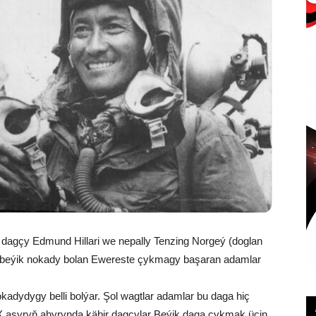
y dagçy Edmund Hillari we nepally Tenzing Norgeý (doglan
 beýik nokady bolan Ewereste çykmagy başaran adamlar
okadydygy belli bolýar. Şol wagtlar adamlar bu daga hiç
IX asyryň ahyrynda käbir dagçylar Beýik daga çykmak üçin