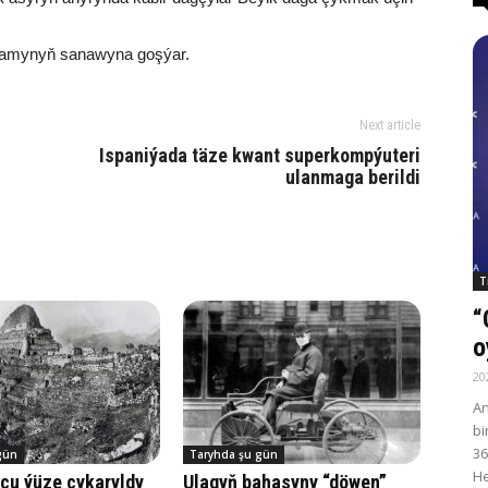
 adamynyň sanawyna goşýar.
Next article
Ispaniýada täze kwant superkompýuteri
ulanmaga berildi
T
“
o
20
An
bi
36
gün
Taryhda şu gün
He
çu ýü­ze çy­ka­ryl­dy
Ulagyň bahasyny “döwen”