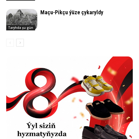
Ma­çu-Pik­çu ýü­ze çy­ka­ryl­dy
Taryhda şu gün