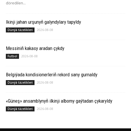
döredilen...
Ikinji jahan urşunyň galyndylary tapyldy
2026-08-08
Dünýä täzelikleri
Messiniň kakasy aradan çykdy
2026-08-08
Futbol
Belgiýada kondisionerleriň rekord sany gurnaldy
2026-08-08
Dünýä täzelikleri
«Güneş» ansamblynyň ilkinji albomy gaýtadan çykaryldy
2026-08-08
Dünýä täzelikleri