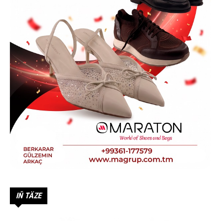
IŇ TÄZE