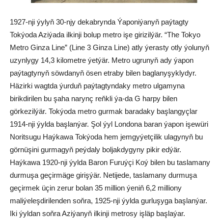
1927-nji ýylyň 30-njy dekabrynda Ýaponiýanyň paýtagty
Tokýoda Aziýada ilkinji bolup metro işe girizilýär. “The Tokyo
Metro Ginza Line” (Line 3 Ginza Line) atly ýerasty otly ýolunyň
uzynlygy 14,3 kilometre ýetýär. Metro ugrunyň ady ýapon
paýtagtynyň söwdanyň ösen etraby bilen baglanyşyklydyr.
Häzirki wagtda ýurduň paýtagtyndaky metro ulgamyna
birikdirilen bu şaha narynç reňkli ýa-da G harpy bilen
görkezilýär. Tokýoda metro gurmak baradaky başlangyçlar
1914-nji ýylda başlanýar. Şol ýyl Londona baran ýapon işewüri
Noritsugu Haýkawa Tokýoda hem jemgyýetçilik ulagynyň bu
görnüşini gurmagyň peýdaly boljakdygyny pikir edýär.
Haýkawa 1920-nji ýylda Baron Furuýçi Koý bilen bu taslamany
durmuşa geçirmäge girişýär. Netijede, taslamany durmuşa
geçirmek üçin zerur bolan 35 million ýeniň 6,2 milliony
maliýeleşdirilenden soňra, 1925-nji ýylda gurluşyga başlanýar.
Iki ýyldan soňra Aziýanyň ilkinji metrosy işläp başlaýar.