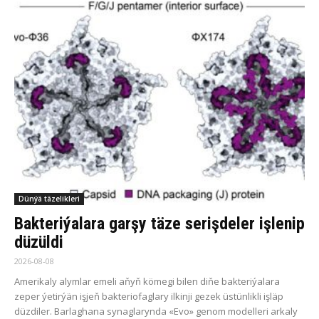
Dünýä täzelikleri
Bakteriýalara garşy täze serişdeler işlenip
düzüldi
2026-08-08
Amerikaly alymlar emeli aňyň kömegi bilen diňe bakteriýalara
zeper ýetirýän işjeň bakteriofaglary ilkinji gezek üstünlikli işläp
düzdiler. Barlaghana synaglarynda «Evo» genom modelleri arkaly