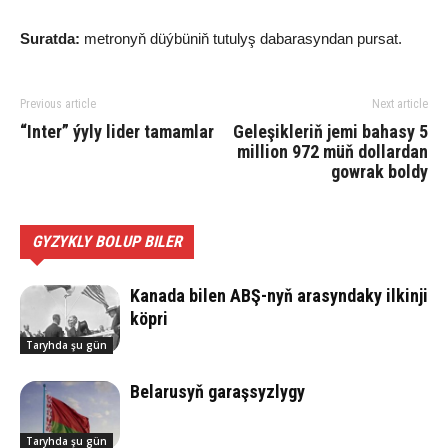
Suratda:
metronyň düýbüniň tutulyş dabarasyndan pursat.
Previous article
Next article
“Inter” ýyly lider tamamlar
Ge­le­şik­le­riň je­mi ba­ha­sy 5
mil­lion 972 müň dol­lar­dan
gow­rak bol­dy
GYZYKLY BOLUP BILER
Ka­na­da bilen ABŞ-nyň arasyndaky ilkinji
köp­ri
Taryhda şu gün
Belarusyň garaşsyzlygy
Taryhda şu gün