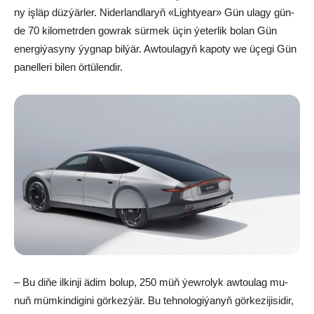
ny iş­läp düz­ýär­ler. Ni­der­land­la­ryň «Ligh­tyear» Gün ula­gy gün­
de 70 ki­lo­metr­den gow­rak sür­mek üçin ýe­ter­lik bo­lan Gün
ener­gi­ýa­sy­ny ýyg­nap bil­ýär. Aw­tou­la­gyň ka­po­ty we üçe­gi Gün
pa­nel­le­ri bi­len ör­tü­len­dir.
– Bu di­ňe il­kin­ji ädim bo­lup, 250 müň ýew­ro­lyk aw­tou­lag mu­
nuň müm­kin­di­gi­ni gör­kez­ýär. Bu teh­no­lo­gi­ýa­nyň gör­ke­zi­ji­si­dir,