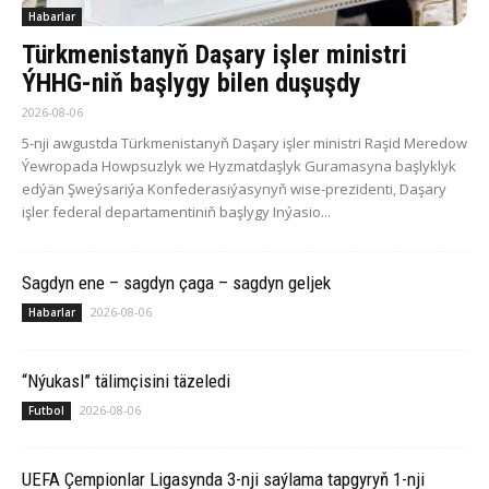
Habarlar
Türkmenistanyň Daşary işler ministri
ÝHHG-niň başlygy bilen duşuşdy
2026-08-06
5-nji awgustda Türkmenistanyň Daşary işler ministri Raşid Meredow
Ýewropada Howpsuzlyk we Hyzmatdaşlyk Guramasyna başlyklyk
edýän Şweýsariýa Konfederasiýasynyň wise-prezidenti, Daşary
işler federal departamentiniň başlygy Inýasio...
Sagdyn ene – sagdyn çaga – sagdyn geljek
2026-08-06
Habarlar
“Nýukasl” tälimçisini täzeledi
2026-08-06
Futbol
UEFA Çempionlar Ligasynda 3-nji saýlama tapgyryň 1-nji