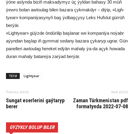
ýö­ne as­lyn­da bi­ziň mak­sa­dy­myz üç ýyl­dan ba­ha­sy 30 müň
ýew­ro bo­lan aw­tou­lag bi­len ba­za­ra çyk­mak­dyr – di­ýip, «Ligh­
tyear» kom­pa­ni­ýa­sy­nyň baş ýol­baş­çy­sy Leks Hufs­lut gür­rüň
ber­ýär.
«Ligh­tyear» güýz­de ön­dü­ri­lip baş­la­nar we kom­pa­ni­ýa no­ýabr
aýyn­dan baş­lap iň gym­mat se­da­ny ba­za­ra çy­ka­ryp ug­rar. Gün
pa­nel­le­ri aw­tou­lag he­re­ket ed­ýän ma­ha­ly ýa-da açyk ho­wa­da
du­ran ma­ha­ly ba­ta­re­ýa zar­ýad ber­ýär.
ТЕГИ
Lightyear
Previous article
Next article
Sun­gat eser­le­ri­ni gaý­ta­ryp
Zaman Türkmenistan pdf
be­rer
formatynda 2022-07-08
GYZYKLY BOLUP BILER