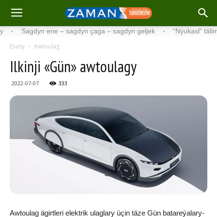
Sagdyn ene – sagdyn çaga – sagdyn geljek
·
“Nýukasl” tälimçisini t
Esasy
Awtoulag
Il­kin­ji «Gün» aw­tou­la­gy
2022-07-07
333
Aw­tou­lag ägirt­le­ri elekt­rik ulag­la­ry üçin tä­ze Gün ba­ta­re­ýa­la­ry­