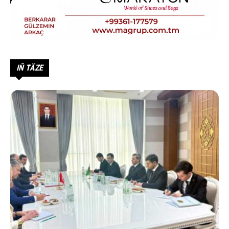
IŇ TÄZE