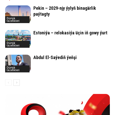
Pekin – 2029-njy ýylyň binagärlik
paýtagty
Dünýä
täzelikleri
Estoniýa – relokasiýa üçin iň gowy ýurt
Dünýä
täzelikleri
Abdul El-Saýediň ýeňşi
Dünýä
täzelikleri