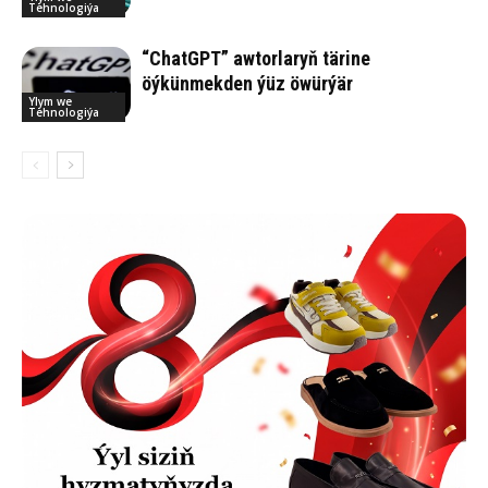
Tehnologiýa
“ChatGPT” awtorlaryň tärine
öýkünmekden ýüz öwürýär
Ylym we
Tehnologiýa