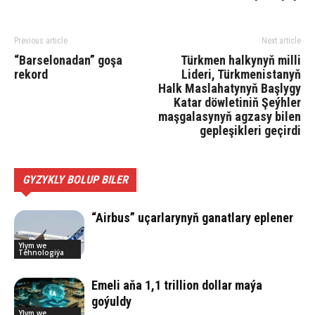
Previous article
Next article
“Barselonadan” goşa
Türkmen halkynyň milli
rekord
Lideri, Türkmenistanyň
Halk Maslahatynyň Başlygy
Katar döwletiniň Şeýhler
maşgalasynyň agzasy bilen
gepleşikleri geçirdi
GYZYKLY BOLUP BILER
“Airbus” uçarlarynyň ganatlary eplener
Ylym we
Tehnologiýa
Emeli aňa 1,1 trillion dollar maýa
goýuldy
Ylym we