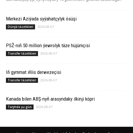
Merkezi Aziýada syýahatçylyk ösüşi
2026-08-07
Dünýä täzelikleri
PSŽ-niň 50 million ýewrolyk täze hüjümçisi
2026-08-07
Transfer täzelikleri
Iň gymmat iňlis derwezeçisi
2026-08-07
Transfer täzelikleri
Ka­na­da bilen ABŞ-nyň arasyndaky ilkinji köp­ri
2026-08-07
Taryhda şu gün