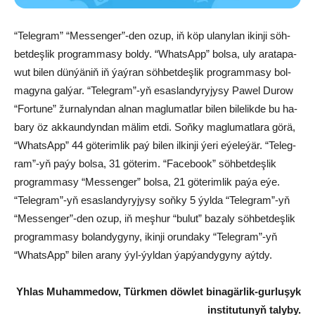
“Te­leg­ram” “Mes­sen­ger”-den ozup, iň köp ula­ny­lan ikin­ji söh­
bet­deş­lik prog­ram­ma­sy bol­dy. “What­sApp” bol­sa, uly ara­ta­pa­
wut bi­len dün­ýä­niň iň ýaý­ran söh­bet­deş­lik prog­ram­ma­sy bol­
ma­gy­na gal­ýar. “Te­leg­ram”-yň esas­lan­dy­ry­jy­sy Pa­wel Du­row
“For­tu­ne” žur­na­lyn­dan al­nan mag­lu­mat­lar bi­len bi­le­lik­de bu ha­
ba­ry öz ak­ka­un­dyn­dan mä­lim et­di. Soň­ky mag­lu­mat­la­ra gö­rä,
“What­sApp” 44 gö­te­rim­lik paý bi­len il­kin­ji ýe­ri eýe­le­ýär. “Te­leg­
ram”-yň pa­ýy bol­sa, 31 gö­te­rim. “Facebook” söh­bet­deş­lik
prog­ram­ma­sy “Mes­sen­ger” bol­sa, 21 gö­te­rim­lik pa­ýa eýe.
“Te­leg­ram”-yň esas­lan­dy­ry­jy­sy soň­ky 5 ýyl­da “Te­leg­ram”-yň
“Mes­sen­ger”-den ozup, iň meş­hur “bu­lut” ba­za­ly söh­bet­deş­lik
prog­ram­ma­sy bo­lan­dy­gy­ny, ikin­ji orun­da­ky “Te­leg­ram”-yň
“What­sApp” bi­len ara­ny ýyl-ýyl­dan ýap­ýan­dy­gy­ny aýt­dy.
Yh­las Mu­ham­me­dow, Türk­men döw­let bi­na­gär­lik-gur­lu­şyk
ins­ti­tu­tu­nyň ta­ly­by.