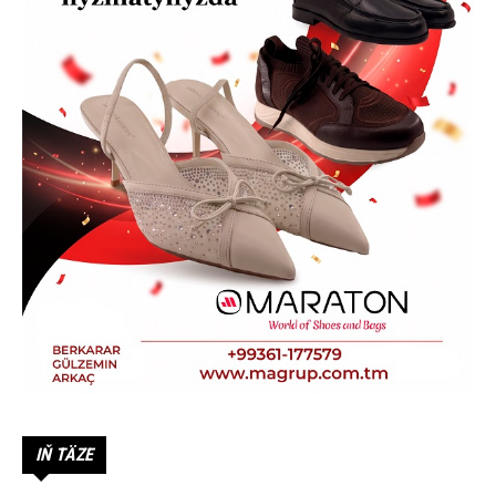
IŇ TÄZE