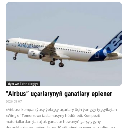
Ylym we Tehnologiýa
“Airbus” uçarlarynyň ganatlary eplener
2026-08-07
«Airbus» kompaniýasy ýolagçy uçarlary üçin ýangyjy tygşytlaýan
«Wing of Tomorrow» taslamasyny hödürledi. Kompozit
materiallardan ýasaljak ganatlar howanyň garşylygyny
durnuklaşdyryp, zyňyndylary 10 göterimden gowrak azaltmaga...