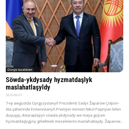
Dünýä täzelikleri
Söwda-ykdysady hyzmatdaşlyk
maslahatlaşyldy
2026-08-07
7-nji awgustda Gyrgyzystanyň Prezidenti Sadyr Žaparow Çolpon-
Ata şäherinde Ermenistanyň Premýer-ministri Nikol Paşinýan bilen
duşuşyp, ikitaraplaýyn söwda-ykdysady we maýa goýum
hyzmatdaşlygyny giňeltmek meselelerini maslahatlaşdy. Žaparow...