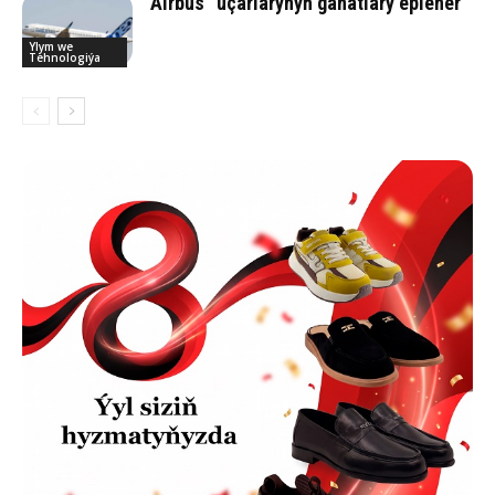
“Airbus” uçarlarynyň ganatlary eplener
Ylym we
Tehnologiýa