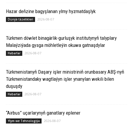
Hazar deňzine bagyşlanan ylmy hyzmatdaşlyk
2026-08-07
Dünýä täzelikleri
Türkmen döwlet binagärlik-gurluşyk institutynyň talyplary
Malaýziýada gysga möhletleýin okuwa gatnaşdylar
2026-08-07
Habarlar
Türkmenistanyň Daşary işler ministriniň orunbasary ABŞ-nyň
Türkmenistandaky wagtlaýyn işler ynanylan wekili bilen
duşuşdy
2026-08-07
Habarlar
“Airbus” uçarlarynyň ganatlary eplener
2026-08-07
Ylym we Tehnologiýa