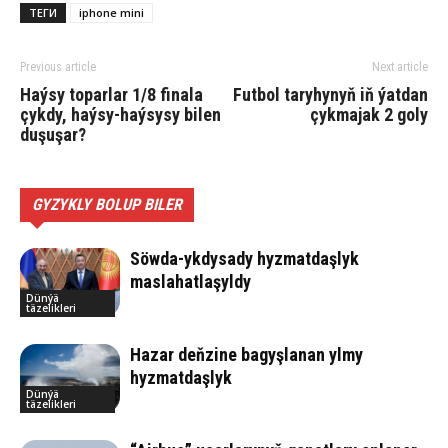
ТЕГИ
iphone mini
Previous article
Next article
Haýsy toparlar 1/8 finala
Futbol taryhynyň iň ýatdan
çykdy, haýsy-haýsysy bilen
çykmajak 2 goly
duşuşar?
GYZYKLY BOLUP BILER
Söwda-ykdysady hyzmatdaşlyk
maslahatlaşyldy
Dünýä
täzelikleri
Hazar deňzine bagyşlanan ylmy
hyzmatdaşlyk
Dünýä
täzelikleri