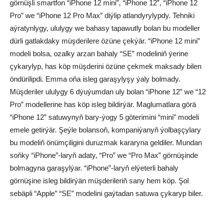
görnüşli smartfon “iPhone 12 mini”, “iPhone 12”, “iPhone 12
Pro” we “iPhone 12 Pro Max” diýlip atlandyrylypdy. Tehniki
aýratynlygy, ululygy we bahasy tapawutly bolan bu modeller
dürli gatlakdaky müşderilere özüne çekýär. “iPhone 12 mini”
modeli bolsa, ozalky arzan bahaly “SE” modeliniň ýerine
çykarylyp, has köp müşderini özüne çekmek maksady bilen
öndürilipdi. Emma oňa isleg garaşylyşy ýaly bolmady.
Müşderiler ululygy 6 dýuýumdan uly bolan “iPhone 12” we “12
Pro” modellerine has köp isleg bildirýär. Maglumatlara görä
“iPhone 12” satuwynyň bary-ýogy 5 göterimini “mini” modeli
emele getirýär. Şeýle bolansoň, kompaniýanyň ýolbaşçylary
bu modeliň önümçiligini duruzmak kararyna geldiler. Mundan
soňky “iPhone”-laryň adaty, “Pro” we “Pro Max” görnüşinde
bolmagyna garaşylýar. “iPhone”-laryň elýeterli bahaly
görnüşine isleg bildirýän müşderileriň sany hem köp. Şol
sebäpli “Apple” “SE” modelini gaýtadan satuwa çykaryp biler.