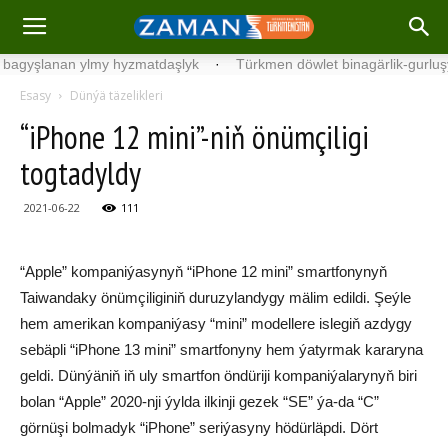
şlanan ylmy hyzmatdaşlyk
·
Türkmen döwlet binagärlik-gurluşyk ins
Esasy
Dünýä täzelikleri
“iPhone 12 mini”-niň önümçiligi
togtadyldy
2021-06-22
111
“Apple” kompaniýasynyň “iPhone 12 mini” smartfonynyň
Taiwandaky önümçiliginiň duruzylandygy mälim edildi. Şeýle
hem amerikan kompaniýasy “mini” modellere islegiň azdygy
sebäpli “iPhone 13 mini” smartfonyny hem ýatyrmak kararyna
geldi. Dünýäniň iň uly smartfon öndüriji kompaniýalarynyň biri
bolan “Apple” 2020-nji ýylda ilkinji gezek “SE” ýa-da “C”
görnüşi bolmadyk “iPhone” seriýasyny hödürläpdi. Dört