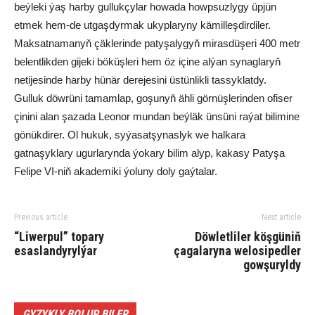
beýleki ýaş harby gullukçylar howada howpsuzlygy üpjün
etmek hem-de utgaşdyrmak ukyplaryny kämilleşdirdiler.
Maksatnamanyň çäklerinde patyşalygyň mirasdüşeri 400 metr
belentlikden gijeki böküşleri hem öz içine alýan synaglaryň
netijesinde harby hünär derejesini üstünlikli tassyklatdy.
Gulluk döwrüni tamamlap, goşunyň ähli görnüşlerinden ofiser
çinini alan şazada Leonor mundan beýläk ünsüni raýat bilimine
gönükdirer. Ol hukuk, syýasatşynaslyk we halkara
gatnaşyklary ugurlarynda ýokary bilim alyp, kakasy Patyşa
Felipe VI-niň akademiki ýoluny doly gaýtalar.
Previous article
Next article
“Liwerpul” topary
Döwletliler köşgüniň
esaslandyrylýar
çagalaryna welosipedler
gowşuryldy
GYZYKLY BOLUP BILER