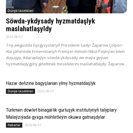
Dünýä täzelikleri
Söwda-ykdysady hyzmatdaşlyk
maslahatlaşyldy
2026-08-07
7-nji awgustda Gyrgyzystanyň Prezidenti Sadyr Žaparow Çolpon-
Ata şäherinde Ermenistanyň Premýer-ministri Nikol Paşinýan bilen
duşuşyp, ikitaraplaýyn söwda-ykdysady we maýa goýum
hyzmatdaşlygyny giňeltmek meselelerini maslahatlaşdy. Žaparow...
Hazar deňzine bagyşlanan ylmy hyzmatdaşlyk
2026-08-07
Dünýä täzelikleri
Türkmen döwlet binagärlik-gurluşyk institutynyň talyplary
Malaýziýada gysga möhletleýin okuwa gatnaşdylar
2026-08-07
Habarlar