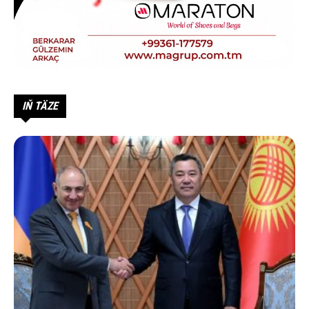
IŇ TÄZE