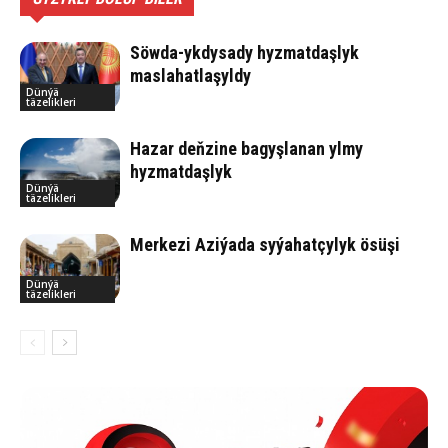
Söwda-ykdysady hyzmatdaşlyk
maslahatlaşyldy
Dünýä
täzelikleri
Hazar deňzine bagyşlanan ylmy
hyzmatdaşlyk
Dünýä
täzelikleri
Merkezi Aziýada syýahatçylyk ösüşi
Dünýä
täzelikleri