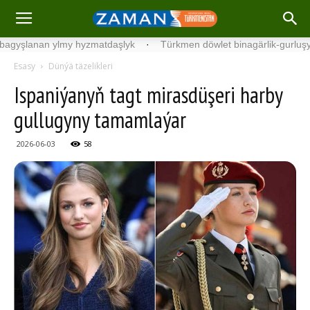
anan ylmy hyzmatdaşlyk
·
Türkmen döwlet binagärlik-gurluşyk insti
Esasy
Dünýä täzelikleri
Ispaniýanyň tagt mirasdüşeri harby
gullugyny tamamlaýar
2026-06-03
58