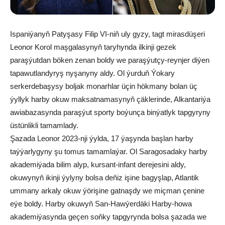
Ispaniýanyň Patyşasy Filip VI-niň uly gyzy, tagt mirasdüşeri
Leonor Korol maşgalasynyň taryhynda ilkinji gezek
paraşýutdan böken zenan boldy we paraşýutçy-reynjer diýen
tapawutlandyryş nyşanyny aldy. Ol ýurduň Ýokary
serkerdebaşysy boljak monarhlar üçin hökmany bolan üç
ýyllyk harby okuw maksatnamasynyň çäklerinde, Alkantariýa
awiabazasynda paraşýut sporty boýunça binýatlyk tapgyryny
üstünlikli tamamlady.
Şazada Leonor 2023-nji ýylda, 17 ýaşynda başlan harby
taýýarlygyny şu tomus tamamlaýar. Ol Saragosadaky harby
akademiýada bilim alyp, kursant-infant derejesini aldy,
okuwynyň ikinji ýylyny bolsa deňiz işine bagyşlap, Atlantik
ummany arkaly okuw ýörişine gatnaşdy we miçman çenine
eýe boldy. Harby okuwyň San-Hawýerdäki Harby-howa
akademiýasynda geçen soňky tapgyrynda bolsa şazada we