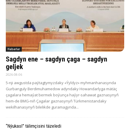
Habarlar
Sagdyn ene – sagdyn çaga – sagdyn
geljek
2026-08-06
5-nji awgustda paýtagtymyzdaky «Ýyldyz» myhmanhanasynda
Gurbanguly Berdimuhamedow adyndaky Howandarlyga mätäç
çagalara hemaýat bermek boýunça haýyr-sahawat gaznasynyň
hem-de BMG-niň Çagalar gaznasynyň Türkmenistandaky
wekilhanasynyň bilelikde guramagynda...
“Nýukasl” tälimçisini täzeledi