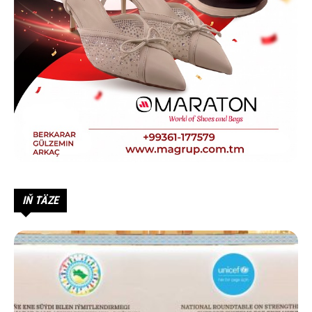
IŇ TÄZE