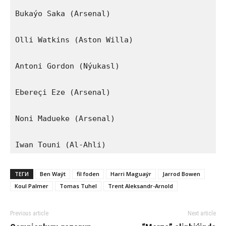
Bukaýo Saka (Arsenal)

Olli Watkins (Aston Willa)

Antoni Gordon (Nýukasl)

Ebereçi Eze (Arsenal)

Noni Madueke (Arsenal)

Iwan Touni (Al-Ahli)
ТЕГИ
Ben Waýt
fil foden
Harri Maguaýr
Jarrod Bowen
Koul Palmer
Tomas Tuhel
Trent Aleksandr-Arnold
Previous article
Next article