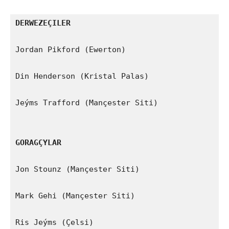
DERWEZEÇILER
Jordan Pikford (Ewerton)

Din Henderson (Kristal Palas)

Jeýms Trafford (Mançester Siti)

GORAGÇYLAR
Jon Stounz (Mançester Siti)

Mark Gehi (Mançester Siti)

Ris Jeýms (Çelsi)
