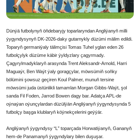
Dünýä futbolynyň öňdebaryjy toparlaryndan Angliýanyň milli
ýygyndysynyň DK-2026-daky gutarnykly düzümi mälim edildi.
Toparyň germaniýaly tälimçisi Tomas Tuhel yglan eden 26
futbolçylyk düzüme käbir ýyldyzlary çagyrmady.
Çagyrylmadyklaryň arasynda Trent Aleksandr-Arnold, Harri
Maguaýr, Ben Waýt ýaly goragçylar, möwsümiň soňky
bölümini şowsuz geçiren Koul Palmer, munuň tersine
möwsümi juda üstünlikli tamamlan Morgan Gibbs-Waýt, şol
sanda Fil Foden, Jarrod Bowen dagy bar. Adatça APL-de
oýnaýan oýunçylardan düzülýän Angliýanyň ýygyndysynda 5
futbolçy başga klublaryň köýnekçelerini geýýär.
Angliýanyň ýygyndysy “L” toparçada Horwatiýanyň, Gananyň
hem-de Panamanyň ýygyndylary bilen duşuşar.