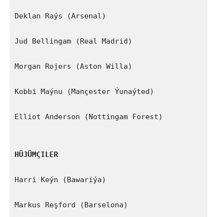
Deklan Raýs (Arsenal)

Jud Bellingam (Real Madrid)

Morgan Rojers (Aston Willa)

Kobbi Maýnu (Mançester Ýunaýted)

Elliot Anderson (Nottingam Forest)

HÜJÜMÇILER
Harri Keýn (Bawariýa)

Markus Reşford (Barselona)
