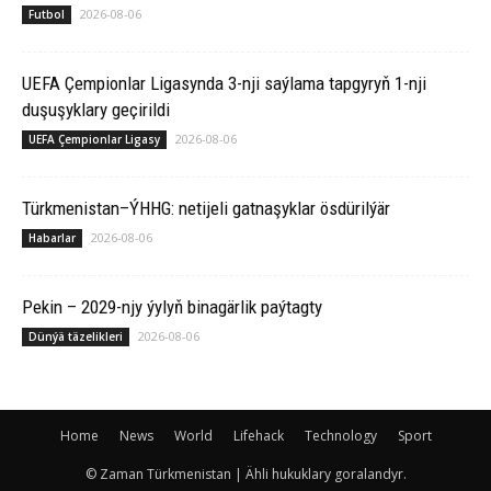
2026-08-06
Futbol
UEFA Çempionlar Ligasynda 3-nji saýlama tapgyryň 1-nji
duşuşyklary geçirildi
2026-08-06
UEFA Çempionlar Ligasy
Türkmenistan–ÝHHG: netijeli gatnaşyklar ösdürilýär
2026-08-06
Habarlar
Pekin – 2029-njy ýylyň binagärlik paýtagty
2026-08-06
Dünýä täzelikleri
Home
News
World
Lifehack
Technology
Sport
© Zaman Türkmenistan | Ähli hukuklary goralandyr.