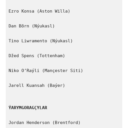
Ezro Konsa (Aston Willa)

Dan Börn (Nýukasl)

Tino Liwramento (Nýukasl)

Džed Spens (Tottenham)

Niko O’Raýli (Mançester Siti)

Jarell Kuansah (Baýer)

ÝARYMGORAGÇYLAR
Jordan Henderson (Brentford)
