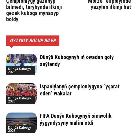
Çempionlygy gazanyp
“Morze” elipbiýinde
bilmedi, taryhynda ilkinji
ýazylan ilkinji hat
gezek kuboga mynasyp
boldy
GYZYKLY BOLUP BILER
Dünýä Kubogynyň iň owadan goly
saýlandy
Dünýä Kubogy
2026
Ispaniýanyň çempionlygyna “yşarat
eden” wakalar
Dünýä Kubogy
2026
FIFA Dünýä Kubogynyň simwolik
ýygyndysyny mälim etdi
Dünýä Kubogy
2026