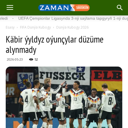
UEFA Çempionlar Ligasynda 3-nji saýlama tapgyryň 1-nji duşuşyklary 
Esasy
FIFA Dünýä Kubogy
Dünýä Kubogy 2026
Käbir ýyldyz oýunçylar düzüme
alynmady
2026-05-23
52