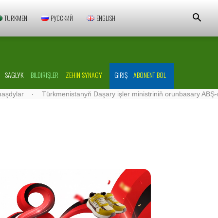
TÜRKMEN
РУССКИЙ
ENGLISH
SAGLYK
BILDIRIŞLER
ZEHIN SYNAGY
GIRIŞ
ABONENT BOL
·
Türkmenistanyň Daşary işler ministriniň orunbasary ABŞ-nyň Türk