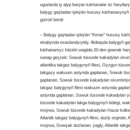
ugurlarda iş alyp barýan kärhanalar öz harytla
balygy gaýtadan işleýän hususy kärhanasynyň i
gürrüň berdi:
– Balygy gaýtadan işleýän “Kenar” hususy kär
etrabynda esaslandyryldy. Ilkibaşda balygyň ga
kärhanamyz häzirki wagtda 20-den gowrak harydy
sanap geçsek: Sowuk tüssede kakadylan skum
atlantika takgaz balygynyň filesi, Gyzgyn tüss
takgazy wakuum astynda gaplanan, Sowuk tüss
gaplanan, Sowuk tüssede kakadylan skumbriýa
takgaz balygynyň filesi wakuum astynda gapla
astynda gaplanan, Sowuk tüssede kakadylan ý
tüssede kakadylan lakga balygynyň bölegi, w
moýwa, Sowuk tüssede kakadylan Hazar külke b
Atlantik takgaz balygynyň filesi, duzly erginde,
moýwa, Gowşak duzlanan, ýagly, Atlantik takg