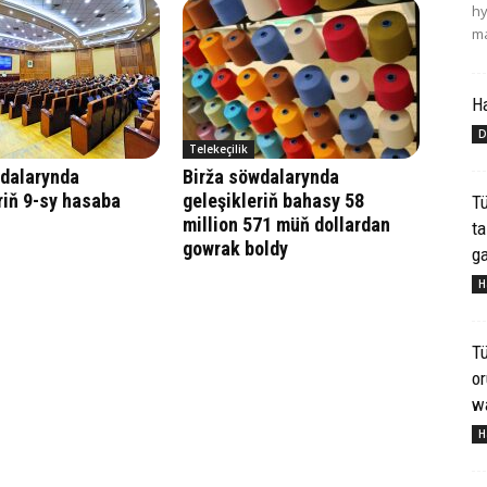
hy
ma
H
D
Telekeçilik
wdalarynda
Birža söwdalarynda
riň 9-sy hasaba
geleşikleriň bahasy 58
Tü
million 571 müň dollardan
ta
gowrak boldy
ga
H
Tü
o
wa
H