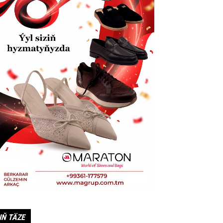
IŇ TÄZE