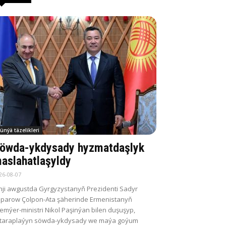
ünýä täzelikleri
öwda-ykdysady hyzmatdaşlyk
aslahatlaşyldy
26-08-07
nji awgustda Gyrgyzystanyň Prezidenti Sadyr
parow Çolpon-Ata şäherinde Ermenistanyň
emýer-ministri Nikol Paşinýan bilen duşuşyp,
itaraplaýyn söwda-ykdysady we maýa goýum