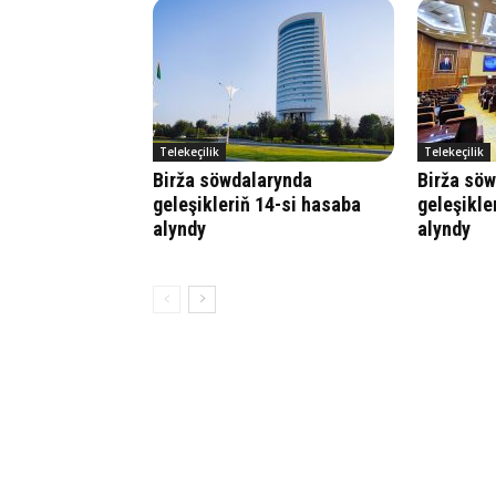
Telekeçilik
Telekeçilik
Birža söwdalarynda
Birža sö
geleşikleriň 14-si hasaba
geleşikle
alyndy
alyndy