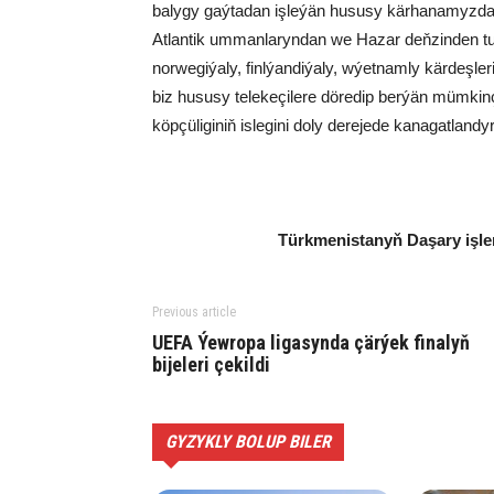
balygy gaýtadan işleýän hususy kärhanamyzda 
Atlantik ummanlaryndan we Hazar deňzinden t
norwegiýaly, finlýandiýaly, wýetnamly kärdeşle
biz hususy telekeçilere döredip berýän mümkinç
köpçüliginiň islegini doly derejede kanagatlan
Türkmenistanyň Daşary işler 
Previous article
UEFA Ýewropa ligasynda çärýek finalyň
bijeleri çekildi
GYZYKLY BOLUP BILER