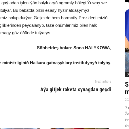
gaýtadan işlenilýän balyklaryň agramly bölegi Ýuwaş we
utulýar. Bu babatda biziň esasy hyzmatdaşymyz
rimiz bolup durýar. Geljekde hem hormatly Prezidentimiziň
iliklerinden peýdalanyp, täze önümlerimiz bilen halk
dyrmagy göz öňünde tutýarys.
Söhbetdeş bolan: Sona
HALYKOWA
,
ministrliginiň Halkara gatnaşyklary institutynyň talyby.
D
Next article
S
Aýa gitjek raketa synagdan geçdi
m
20
7-
Ža
Pr
ik