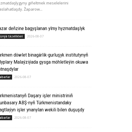
zmatdaşlygyny giňeltmek meselelerini
slahatlaşdy. Žaparow...
azar deňzine bagyşlanan ylmy hyzmatdaşlyk
2026-08-07
ünýä täzelikleri
rkmen döwlet binagärlik-gurluşyk institutynyň
lyplary Malaýziýada gysga möhletleýin okuwa
tnaşdylar
2026-08-07
abarlar
rkmenistanyň Daşary işler ministriniň
runbasary ABŞ-nyň Türkmenistandaky
gtlaýyn işler ynanylan wekili bilen duşuşdy
2026-08-07
abarlar