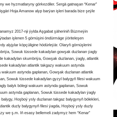
ryny we hyzmatlaryny görkezdiler. Sergä gatnaşan “Kenar”
şgäri Hoja Amanow alyp barýan işleri barada bize şeýle
hanamyz 2017-nji ýylda Aşgabat şäheriniň Büzmeýin
ýtadan işlenen 5 görnüşini öndürmäge ýöriteleşen
 alyjylar köpçüligine hödürleýär. Olaryň görnüşlerini
briýa, Sowuk tüssede kakadylan gowşak duzlanan ýagly
ede kakadylan skumbriýa, Gowşak duzlanan, ýagly, atlantik
ede kakadylan atlantik takgazy wakuum astynda
 wakuum astynda gaplanan, Gowşak duzlanan atlantik
nan, Sowuk tüssede kakadylan gyzyl balygyň filesi wakuum
agly balyk bölegi wakuum astynda gaplanan, Sowuk
akuum astynda gaplanan, Sowuk tüssede kakadylan ýagly
alygy, Hoşboý ysly duzlanan takgaz balygynyň bölekleri,
 Atlantik duzly balygynyň filesi ýagda, Hoşboý ysly duzly
azy we ş.m. Iň esasy bellemeli zadymyz hem “Kenar”