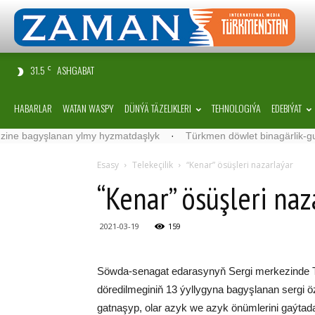
31.5
ASHGABAT
C
HABARLAR
WATAN WASPY
DÜNÝÄ TÄZELIKLERI
TEHNOLOGIÝA
EDEBIÝAT
gyşlanan ylmy hyzmatdaşlyk
·
Türkmen döwlet binagärlik-gurluşyk i
Esasy
Telekeçilik
“Kenar” ösüşleri nazarlaýar
“Kenar” ösüşleri naz
2021-03-19
159
Söwda-senagat edarasynyň Sergi merkezinde Tü
döredilmeginiň 13 ýyllygyna bagyşlanan sergi ö
gatnaşyp, olar azyk we azyk önümlerini gaýtada