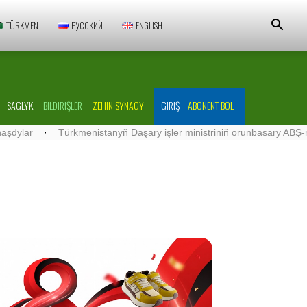
TÜRKMEN
РУССКИЙ
ENGLISH
SAGLYK
BILDIRIŞLER
ZEHIN SYNAGY
GIRIŞ
ABONENT BOL
ar
·
Türkmenistanyň Daşary işler ministriniň orunbasary ABŞ-nyň Tü