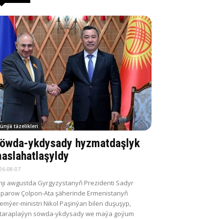
ünýä täzelikleri
öwda-ykdysady hyzmatdaşlyk
aslahatlaşyldy
26-08-07
nji awgustda Gyrgyzystanyň Prezidenti Sadyr
parow Çolpon-Ata şäherinde Ermenistanyň
emýer-ministri Nikol Paşinýan bilen duşuşyp,
itaraplaýyn söwda-ykdysady we maýa goýum