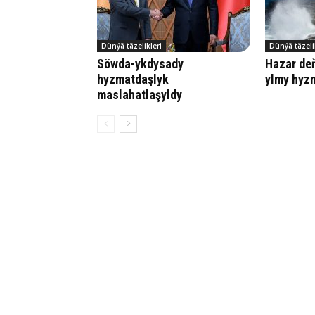
Dünýä täzelikleri
Dünýä täzeli
Söwda-ykdysady
Hazar de
hyzmatdaşlyk
ylmy hyz
maslahatlaşyldy