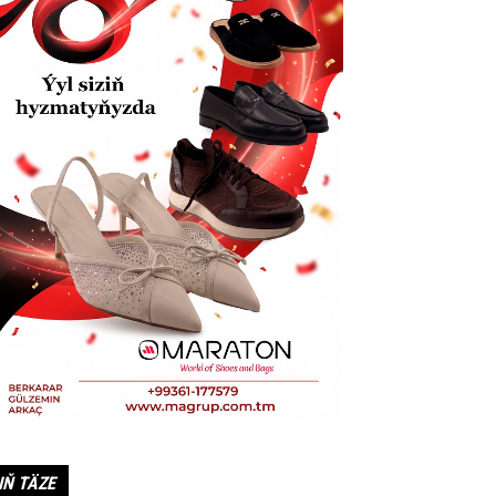
IŇ TÄZE