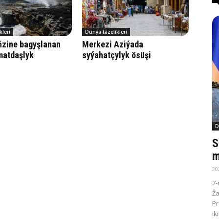
kleri
Dünýä täzelikleri
ňzine bagyşlanan
Merkezi Aziýada
matdaşlyk
syýahatçylyk ösüşi
D
S
m
20
7-
Ža
Pr
ik