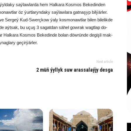
 ýyl­da­ky saý­law­lar­da hem Hal­ka­ra Kos­mos Be­ke­din­den
nawt­lar öz ýurt­la­ryn­da­ky saý­law­la­ra gat­na­şyp bil­ýär­ler.
e Ser­geý Kud-Swerç­kow ýa­ly kos­mo­nawt­lar bi­len bi­le­lik­de
en­de aýt­sak, bu uçuş 3 sa­gat­dan sä­hel gow­rak wagt­lap do­
 Hal­ka­ra Kos­mos Be­ke­din­de bo­lan döw­rün­de de­giş­li mak­
nag­la­ry ge­çir­ýär­ler.
Next article
2 müň ýyl­lyk suw aras­sa­laý­jy des­ga