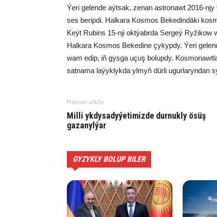
Ýe­ri ge­len­de aýt­sak, ze­nan ast­ro­nawt 2016-njy
ses be­rip­di. Hal­ka­ra Kos­mos Be­ke­din­dä­ki kos­mo­
Keýt Ru­bins 15-nji okt­ýabr­da Ser­geý Ry­ži­kow w
Hal­ka­ra Kos­mos Be­ke­di­ne çy­kyp­dy­. Ýe­ri ge­l
wam edip, iň gys­ga uçuş bo­lup­dy. Kos­mo­nawt­lar
sat­na­ma la­ýyk­lyk­da yl­myň dür­li ugur­la­ryn­dan sy­
Previous article
Milli ykdysadyýetimizde durnukly ösüş
gazanylýar
GYZYKLY BOLUP BILER