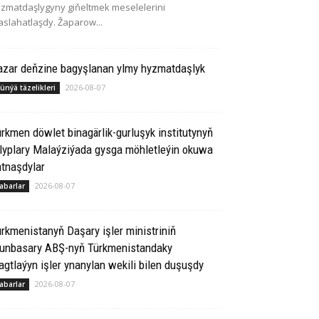
zmatdaşlygyny giňeltmek meselelerini
slahatlaşdy. Žaparow...
azar deňzine bagyşlanan ylmy hyzmatdaşlyk
2026-08-07
ünýä täzelikleri
rkmen döwlet binagärlik-gurluşyk institutynyň
lyplary Malaýziýada gysga möhletleýin okuwa
tnaşdylar
2026-08-07
abarlar
rkmenistanyň Daşary işler ministriniň
runbasary ABŞ-nyň Türkmenistandaky
gtlaýyn işler ynanylan wekili bilen duşuşdy
2026-08-07
abarlar