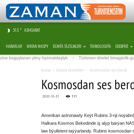
31.5
ASHGABAT
C
HABARLAR
WATAN WASPY
DÜNÝÄ TÄZELIKLERI
TEHNOLOGIÝA
EDEBIÝAT
agyşlanan ylmy hyzmatdaşlyk
·
Türkmen döwlet binagärlik-gurluşyk
Esasy
Dünýä täzelikleri
Kos­mos­dan ses ber­di
Kos­mos­dan ses ber­
2020-10-31
111
Ame­ri­kan ast­ro­naw­ty Keýt Ru­bins 3-nji no­ýabr­da
Hal­ka­ra Kos­mos Be­ke­din­de iş alyp bar­ýan NA­SA
law býul­le­te­ni taý­ýar­lan­dy. Ru­bins kos­mos­dan s