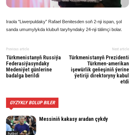
Iraola “Liwerpuldaky” Rafael Benitesden soň 2-nji ispan, şol
sanda umumylykda klubuň taryhyndaky 24-nji tälimçi bolar.
Previous article
Next article
Türkmenistanyň Russiýa
Türkmenistanyň Prezidenti
Federasiýasyndaky
Türkmen-amerikan
Medeniýet günlerine
işewürlik geňeşiniň ýerine
badalga berildi
ýetiriji direktoryny kabul
etdi
GYZYKLY BOLUP BILER
Messiniň kakasy aradan çykdy
Futbol