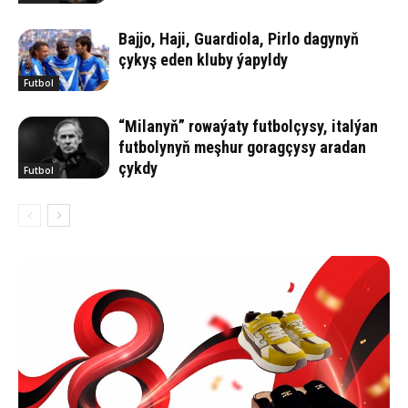
Bajjo, Haji, Guardiola, Pirlo dagynyň
çykyş eden kluby ýapyldy
Futbol
“Milanyň” rowaýaty futbolçysy, italýan
futbolynyň meşhur goragçysy aradan
çykdy
Futbol