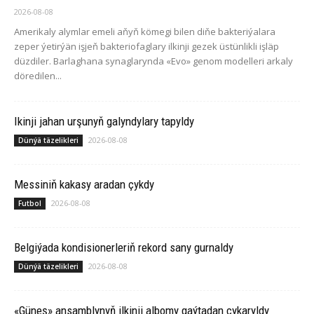
2026-08-08
Amerikaly alymlar emeli aňyň kömegi bilen diňe bakteriýalara
zeper ýetirýän işjeň bakteriofaglary ilkinji gezek üstünlikli işläp
düzdiler. Barlaghana synaglarynda «Evo» genom modelleri arkaly
döredilen...
Ikinji jahan urşunyň galyndylary tapyldy
2026-08-08
Dünýä täzelikleri
Messiniň kakasy aradan çykdy
2026-08-08
Futbol
Belgiýada kondisionerleriň rekord sany gurnaldy
2026-08-08
Dünýä täzelikleri
«Güneş» ansamblynyň ilkinji albomy gaýtadan çykaryldy