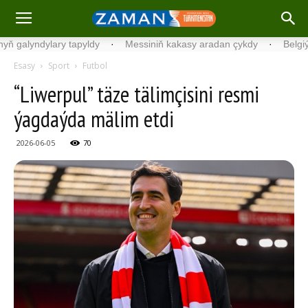
ndylary tapyldy
·
Messiniň kakasy aradan çykdy
·
Belgiýada kond
Esasy
Sport
Futbol
“Liwerpul” täze tälimçisini resmi
ýagdaýda mälim etdi
2026-06-05
70