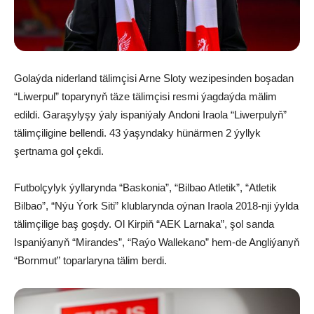
Golaýda niderland tälimçisi Arne Sloty wezipesinden boşadan
“Liwerpul” toparynyň täze tälimçisi resmi ýagdaýda mälim
edildi. Garaşylyşy ýaly ispaniýaly Andoni Iraola “Liwerpulyň”
tälimçiligine bellendi. 43 ýaşyndaky hünärmen 2 ýyllyk
şertnama gol çekdi.
Futbolçylyk ýyllarynda “Baskonia”, “Bilbao Atletik”, “Atletik
Bilbao”, “Nýu Ýork Siti” klublarynda oýnan Iraola 2018-nji ýylda
tälimçilige baş goşdy. Ol Kirpiň “AEK Larnaka”, şol sanda
Ispaniýanyň “Mirandes”, “Raýo Wallekano” hem-de Angliýanyň
“Bornmut” toparlaryna tälim berdi.