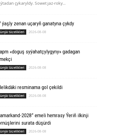
ýtadan çykaryldy. Sowet jaz-roky...
 ýaşly zenan uçaryň ganatyna çykdy
2026-08-08
ünýä täzelikleri
rapm «doguş syýahatçylygyny» gadagan
tmekçi
2026-08-08
ünýä täzelikleri
lelikdäki resminama gol çekildi
2026-08-08
ünýä täzelikleri
amarkand-2028” emeli hemrasy Ýeriň ilkinji
rnüşlerini surata düşürdi
2026-08-08
ünýä täzelikleri