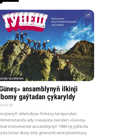
ünýä täzelikleri
Güneş» ansamblynyň ilkinji
lbomy gaýtadan çykaryldy
26-08-08
ssiýanyň «Melodiýa» firmasy tarapyndan
rkmenistanda ady rowaýata öwrülen «Güneş»
kal-instrumental ansamblynyň 1980-nji ýyllarda
ýda bolan ilkinji doly göwrümli winil plastinkasy