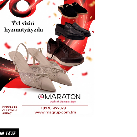
IŇ TÄZE