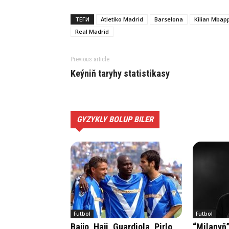
ТЕГИ
Atletiko Madrid
Barselona
Kilian Mbap
Real Madrid
Previous article
Keýniň taryhy statistikasy
GYZYKLY BOLUP BILER
Futbol
Futbol
Bajjo, Haji, Guardiola, Pirlo
“Milanyň