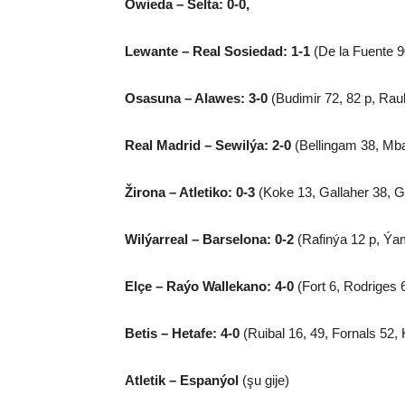
Owieda – Selta: 0-0,
Lewante – Real Sosiedad: 1-1
(De la Fuente 9
Osasuna – Alawes: 3-0
(Budimir 72, 82 p, Rau
Real Madrid – Sewilýa: 2-0
(Bellingam 38, Mba
Žirona – Atletiko: 0-3
(Koke 13, Gallaher 38, 
Wilýarreal – Barselona: 0-2
(Rafinýa 12 p, Ýam
Elçe – Raýo Wallekano: 4-0
(Fort 6, Rodriges 
Betis – Hetafe: 4-0
(Ruibal 16, 49, Fornals 52,
Atletik – Espanýol
(şu gije)