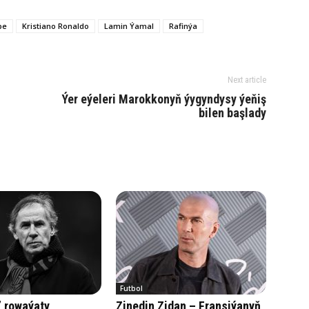
pe
Kristiano Ronaldo
Lamin Ýamal
Rafinýa
Next article
Ýer eýeleri Marokkonyň ýygyndysy ýeňiş
bilen başlady
Futbol
” rowaýaty
Zinedin Zidan – Fransiýanyň