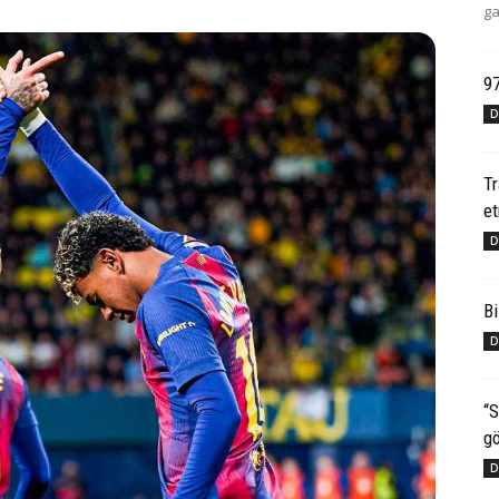
ga
97
D
T
e
D
Bi
D
“S
gö
D