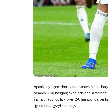
Ispaniýanyň çempionatynda sanawyň öňdebaryj
başardy. 1-nji basgançakda barýan “Barselona
Ýamalyň (63) gollary bilen 2-0 hasabynda ýeňli
njy minutda gyzyl kart aldy.