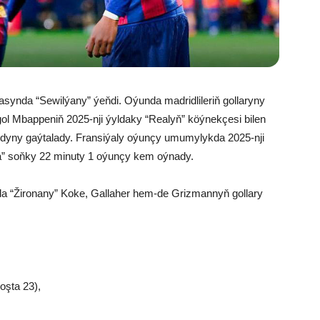
synda “Sewilýany” ýeňdi. Oýunda madridlileriň gollaryny
 gol Mbappeniň 2025-nji ýyldaky “Realyň” köýnekçesi bilen
ordyny gaýtalady. Fransiýaly oýunçy umumylykda 2025-nji
ýa” soňky 22 minuty 1 oýunçy kem oýnady.
da “Žironany” Koke, Gallaher hem-de Grizmannyň gollary
şta 23),