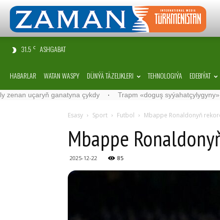
31.5
ASHGABAT
C
HABARLAR
WATAN WASPY
DÜNÝÄ TÄZELIKLERI
TEHNOLOGIÝA
EDEBIÝAT
natyna çykdy
·
Trapm «doguş syýahatçylygyny» gadagan etmekçi
Esasy
Sport
Futbol
Mbappe Ronaldonyň rekord
Mbappe Ronaldonyň
2025-12-22
85