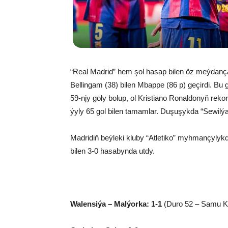
“Real Madrid” hem şol hasap bilen öz meýdança
Bellingam (38) bilen Mbappe (86 p) geçirdi. Bu
59-njy goly bolup, ol Kristiano Ronaldonyň rek
ýyly 65 gol bilen tamamlar. Duşuşykda “Sewil
Madridiň beýleki kluby “Atletiko” myhmançylyk
bilen 3-0 hasabynda utdy.
Walensiýa – Malýorka: 1-1
(Duro 52 – Samu Ko