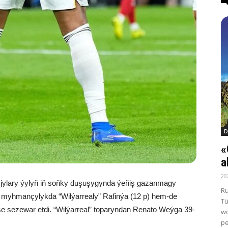
D
«
a
20
ylary ýylyň iň soňky duşuşygynda ýeňiş gazanmagy
Ru
” myhmançylykda “Wilýarrealy” Rafinýa (12 p) hem-de
Tü
şe sezewar etdi. “Wilýarreal” toparyndan Renato Weýga 39-
wo
pe