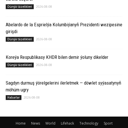
2026-08-08
Dünýä täzelikleri
Abelardo de la Esprielýa Kolumbiýanyň Prezidenti wezipesine
girişdi
2026-08-08
Dünýä täzelikleri
Koreýa Respublikasy KHDR bilen demir ýoluny dikelder
2026-08-08
Dünýä täzelikleri
Sagdyn durmuş ýörelgelerini ilerletmek — döwlet syýasatynyň
möhüm ugry
2026-08-08
Habarlar
Home
News
World
Lifehack
Technology
Sport