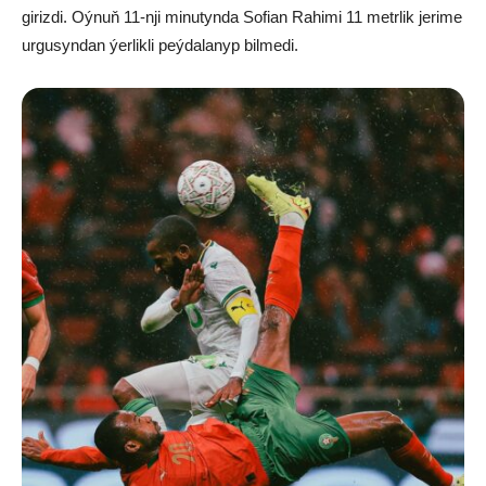
girizdi. Oýnuň 11-nji minutynda Sofian Rahimi 11 metrlik jerime
urgusyndan ýerlikli peýdalanyp bilmedi.