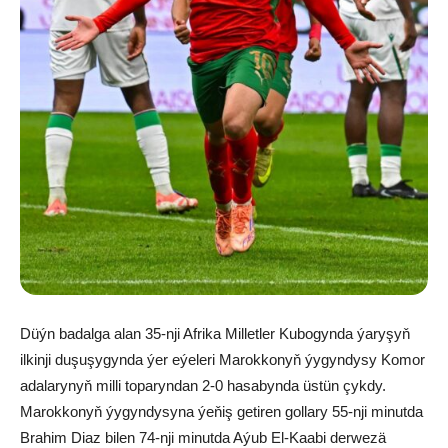
Düýn badalga alan 35-nji Afrika Milletler Kubogynda ýaryşyň
ilkinji duşuşygynda ýer eýeleri Marokkonyň ýygyndysy Komor
adalarynyň milli toparyndan 2-0 hasabynda üstün çykdy.
Marokkonyň ýygyndysyna ýeňiş getiren gollary 55-nji minutda
Brahim Diaz bilen 74-nji minutda Aýub El-Kaabi derwezä