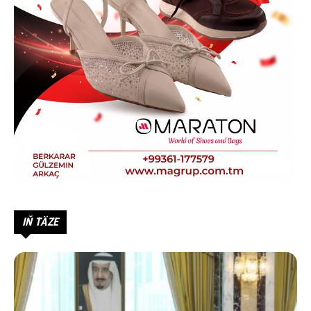
IŇ TÄZE