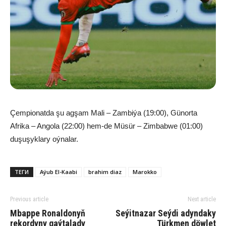
Çempionatda şu agşam Mali – Zambiýa (19:00), Günorta
Afrika – Angola (22:00) hem-de Müsür – Zimbabwe (01:00)
duşuşyklary oýnalar.
ТЕГИ
Aýub El-Kaabi
brahim diaz
Ma­rok­ko
Previous article
Next article
Mbappe Ronaldonyň
Seýitnazar Seýdi adyndaky
rekordyny gaýtalady
Türkmen döwlet