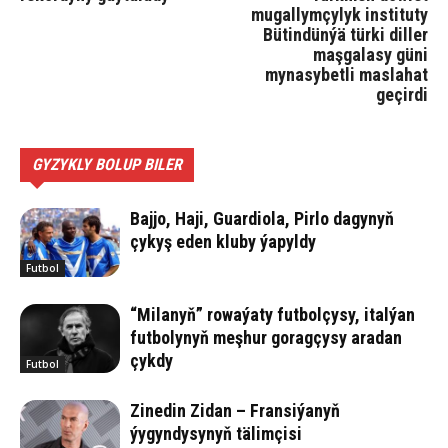
mugallymçylyk instituty
Bütindünýä türki diller
maşgalasy güni
mynasybetli maslahat
geçirdi
GYZYKLY BOLUP BILER
Bajjo, Haji, Guardiola, Pirlo dagynyň
çykyş eden kluby ýapyldy
Futbol
“Milanyň” rowaýaty futbolçysy, italýan
futbolynyň meşhur goragçysy aradan
çykdy
Futbol
Zinedin Zidan – Fransiýanyň
ýygyndysynyň tälimçisi