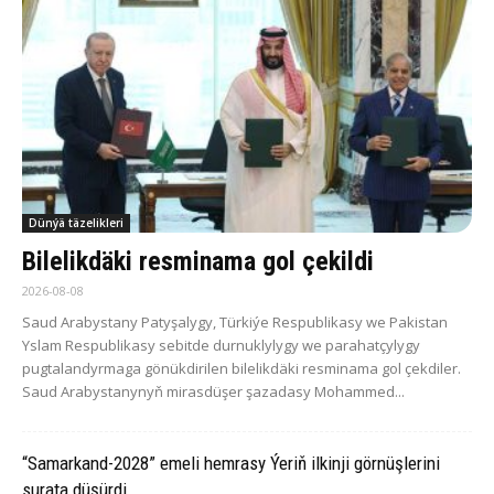
Dünýä täzelikleri
Bilelikdäki resminama gol çekildi
2026-08-08
Saud Arabystany Patyşalygy, Türkiýe Respublikasy we Pakistan
Yslam Respublikasy sebitde durnuklylygy we parahatçylygy
pugtalandyrmaga gönükdirilen bilelikdäki resminama gol çekdiler.
Saud Arabystanynyň mirasdüşer şazadasy Mohammed...
“Samarkand-2028” emeli hemrasy Ýeriň ilkinji görnüşlerini
surata düşürdi