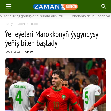
 görnüşlerini surata düşürdi
·
Abelardo de la Esprielýa Kolumbiýany
Esasy
Sport
Futbol
Ýer eýeleri Marokkonyň ýygyndysy
ýeňiş bilen başlady
2025-12-22
60