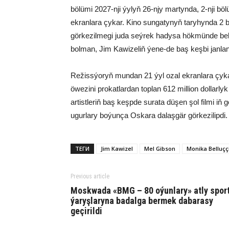
bölümi 2027-nji ýylyň 26-njy martynda, 2-nji b
ekranlara çykar. Kino sungatynyň taryhynda 2 bö
görkezilmegi juda seýrek hadysa hökmünde belle
bolman, Jim Kawizeliň ýene-de baş keşbi janl
Režissýoryň mundan 21 ýyl ozal ekranlara çykan 
öwezini prokatlardan toplan 612 million dollarlyk
artistleriň baş keşpde surata düşen şol filmi 
ugurlary boýunça Oskara dalaşgär görkezilipdi.
ТЕГИ
Jim Kawizel
Mel Gibson
Monika Belluçç
Previous article
Moskwada «BMG – 80 oýunlary» atly spor
ýaryşlaryna badalga bermek dabarasy
geçirildi