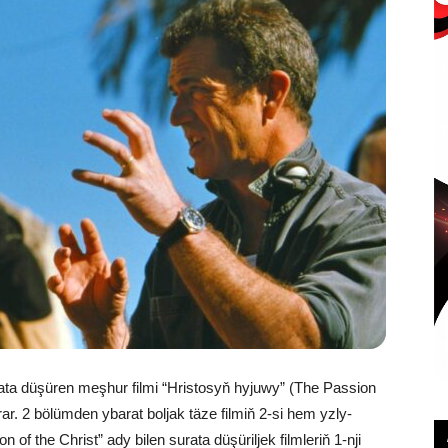
ta düşüren meşhur filmi “Hristosyň hyjuwy” (The Passion
r. 2 bölümden ybarat boljak täze filmiň 2-si hem yzly-
 of the Christ” ady bilen surata düşüriljek filmleriň 1-nji