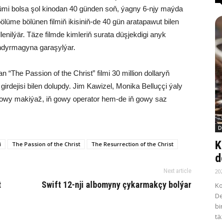
ölümi bolsa şol kinodan 40 günden soň, ýagny 6-njy maýda
lüme bölünen filmiň ikisiniň-de 40 gün aratapawut bilen
nilýär. Täze filmde kimleriň surata düşjekdigi anyk
andyrmagyna garaşylýar.
“The Passion of the Christ” filmi 30 million dollaryň
 girdejisi bilen dolupdy. Jim Kawizel, Monika Belluççi ýaly
iň gowy makiýaž, iň gowy operator hem-de iň gowy saz
D
K
i
The Passion of the Christ
The Resurrection of the Christ
d
20
Next article
t
Swift 12-nji albomyny çykarmakçy bolýar
Ko
De
bi
tä