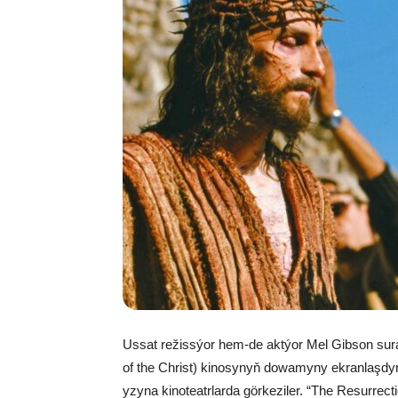
Ussat režissýor hem-de aktýor Mel Gibson sura
of the Christ) kinosynyň dowamyny ekranlaşdyra
yzyna kinoteatrlarda görkeziler. “The Resurrection