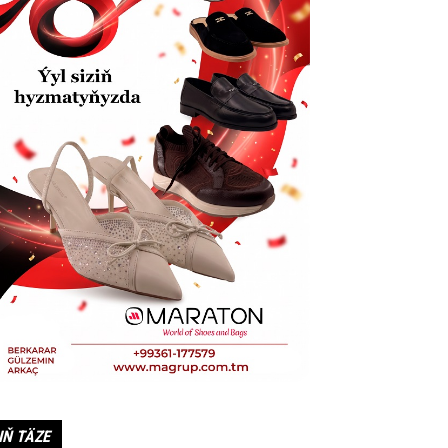
IŇ TÄZE