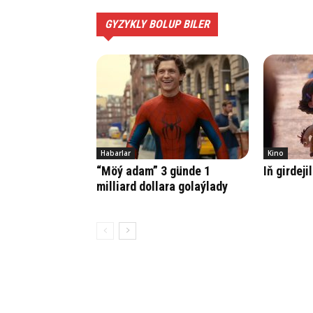
GYZYKLY BOLUP BILER
Habarlar
Kino
“Möý adam” 3 günde 1
Iň girdeji
milliard dollara golaýlady