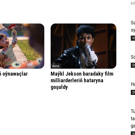
bi
Sa
s
H
S
D
Kino
li oýnawaçlar
Maýkl Jekson baradaky film
milliarderleriň hataryna
H
goşuldy
D
Tü
ta
ga
H