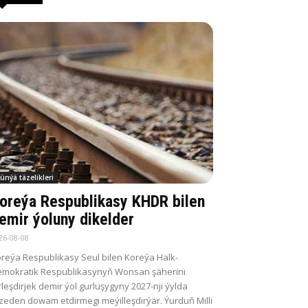
ünýä täzelikleri
oreýa Respublikasy KHDR bilen
emir ýoluny dikelder
26-08-08
reýa Respublikasy Seul bilen Koreýa Halk-
mokratik Respublikasynyň Wonsan şäherini
rleşdirjek demir ýol gurluşygyny 2027-nji ýylda
zeden dowam etdirmegi meýilleşdirýär. Ýurduň Milli