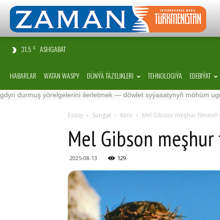
31.5
ASHGABAT
C
HABARLAR
WATAN WASPY
DÜNÝÄ TÄZELIKLERI
TEHNOLOGIÝA
EDEBIÝAT
ş ýörelgelerini ilerletmek — döwlet syýasatynyň möhüm ugry
·
Sö
Esasy
Sungat
Kino
Mel Gibson meşhur filmini
Mel Gibson meşhur 
2025-08-13
129