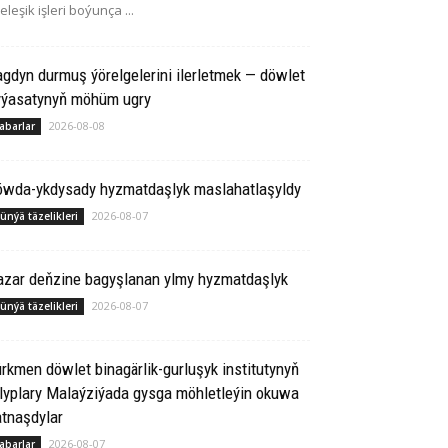
leleşik işleri boýunça ...
gdyn durmuş ýörelgelerini ilerletmek — döwlet
yýasatynyň möhüm ugry
2026-08-08
abarlar
öwda-ykdysady hyzmatdaşlyk maslahatlaşyldy
2026-08-07
ünýä täzelikleri
azar deňzine bagyşlanan ylmy hyzmatdaşlyk
2026-08-07
ünýä täzelikleri
rkmen döwlet binagärlik-gurluşyk institutynyň
lyplary Malaýziýada gysga möhletleýin okuwa
tnaşdylar
2026-08-07
abarlar