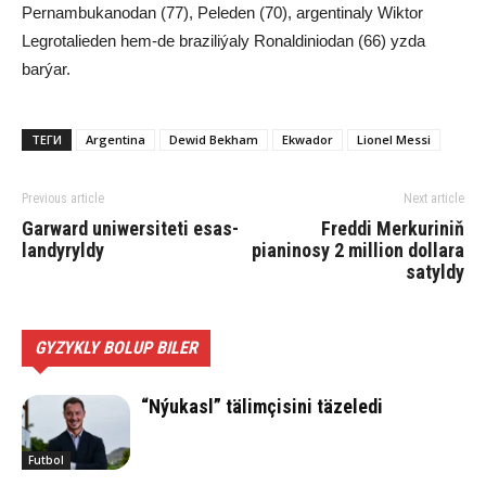
Pernambukanodan (77), Peleden (70), argentinaly Wiktor
Legrotalieden hem-de braziliýaly Ronaldiniodan (66) yzda
barýar.
ТЕГИ
Argentina
Dewid Bekham
Ekwador
Lionel Messi
Previous article
Next article
Gar­ward uni­wer­si­te­ti esas­
Freddi Merkuriniň
lan­dy­ryl­dy
pianinosy 2 million dollara
satyldy
GYZYKLY BOLUP BILER
“Nýukasl” tälimçisini täzeledi
Futbol