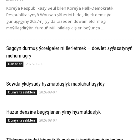
Koreýa Respublikasy Seul bilen Koreýa Halk-Demokratik
Respublikasynyň Wonsan şäherini birleşdirjek demir ýol
gurluşygyny 2027-nji ýylda täzeden dowam etdirmegi
meýilleşdirýär. Ýurduň Milli bileleşik işleri boýunça ...
Sagdyn durmuş ýörelgelerini ilerletmek — döwlet syýasatynyň
möhüm ugry
2026-08-08
Habarlar
Söwda-ykdysady hyzmatdaşlyk maslahatlaşyldy
2026-08-07
Dünýä täzelikleri
Hazar deňzine bagyşlanan ylmy hyzmatdaşlyk
2026-08-07
Dünýä täzelikleri
Türkmen döwlet binagärlik-gurluşyk institutynyň talyplary