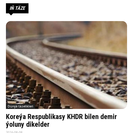
IŇ TÄZE
Dünýä täzelikleri
Koreýa Respublikasy KHDR bilen demir
ýoluny dikelder
2026-08-08