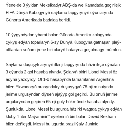
Ýene-de 3 ýyldan Meksikadyr ABŞ-da we Kanadada geçirilejk
FIFA Dünýä Kubogynyň saýlama tapgyrynyň oýunlarynda
Günorta Amerikada badalga berildi.
10 ýygyndydan ybarat bolan Günorta Amerika zolagynda
çykyş edýän toparlaryň 6-sy Dünýä Kubogyna gatnaşar, pleý-
offlardan soňam ýene biri olaryň hataryna goşulmagy mümkin.
Saýlama duşuşyklarynyň ilkinji tapgyrynda häzirlikçe oýnalan
3 oýunda 2 gol hasaba alyndy. Şolaryň birini Lionel Messi öz
adyna ýazdyrdy. Ol 1-0 hasabynda tamamlanan Argentina
bilen Ekwadoryň arasyndaky duşuşygyň 78-nji minutynda
jerime urgusyndan diýseň ajaýyp gol geçirdi. Bu onuň jerime
urgularyndan geçiren 65-nji goly hökmünde hasaba alyndy.
Şunlukda, Lionel Messi bu ugurda häzirki wagtda çykyş edýän
kluby “Inter Maýaminiň” eýeleriniň biri bolan Dewid Bekham
bilen deňleşdi. Messi bu ugurda braziliýaly Juninio