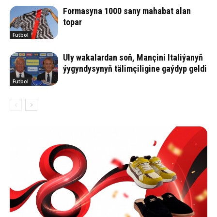
Formasyna 1000 sany mahabat alan
topar
Futbol
Uly wakalardan soň, Mançini Italiýanyň
ýygyndysynyň tälimçiligine gaýdyp geldi
Futbol