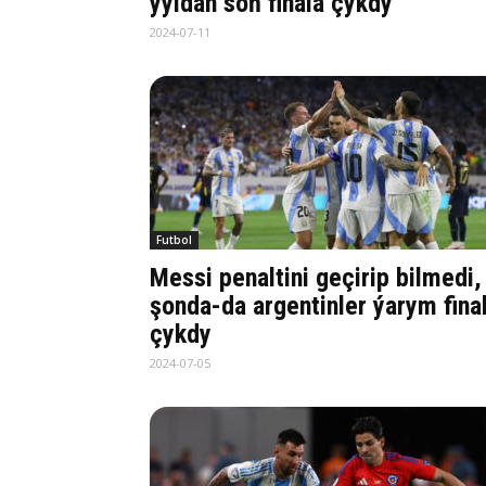
ýyldan soň finala çykdy
2024-07-11
Futbol
Messi penaltini geçirip bilmedi,
şonda-da argentinler ýarym fina
çykdy
2024-07-05