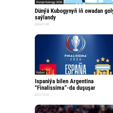
Dünýä Kubogy 2026
Dünýä Kubogynyň iň owadan gol
saýlandy
2026-07-28
Futbol
Ispaniýa bilen Argentina
“Finalissima”-da duşuşar
2025-12-20