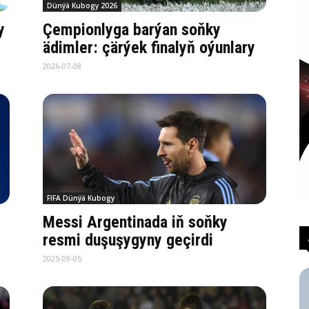
Dünýä Kubogy 2026
y
Çempionlyga barýan soňky
ädimler: çärýek finalyň oýunlary
2026-07-08
FIFA Dünýä Kubogy
Messi Argentinada iň soňky
resmi duşuşygyny geçirdi
2025-09-05