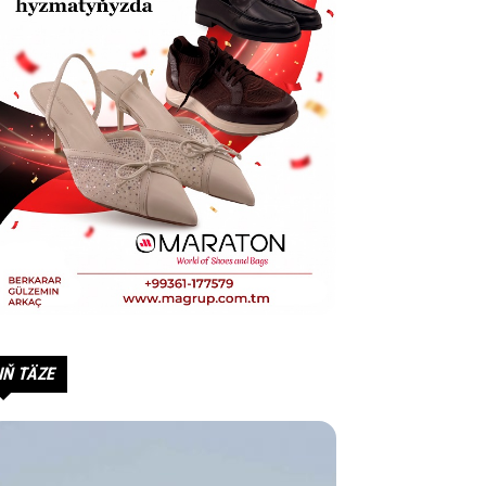
IŇ TÄZE