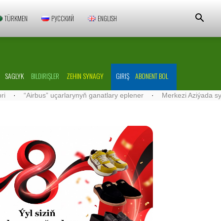
TÜRKMEN
РУССКИЙ
ENGLISH
SAGLYK
BILDIRIŞLER
ZEHIN SYNAGY
GIRIŞ
ABONENT BOL
çarlarynyň ganatlary eplener
·
Merkezi Aziýada syýahatçylyk ösüşi