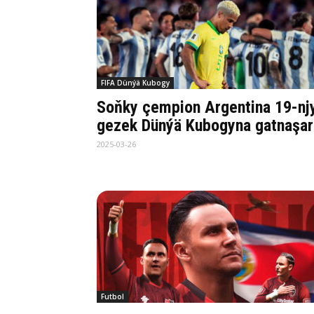
FIFA Dünýä Kubogy
Soňky çempion Argentina 19-nj
gezek Dünýä Kubogyna gatnaşar
2025-03-26
Futbol