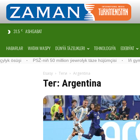
31.5
ASHGABAT
C
HABARLAR
WATAN WASPY
DÜNÝÄ TÄZELIKLERI
TEHNOLOGIÝA
EDEBIÝAT
SŽ-niň 50 million ýewrolyk täze hüjümçisi
·
Iň gymmat iňlis derweze
Esasy
Теги
Argentina
Тег: Argentina