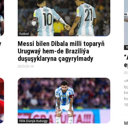
Futbol
y
Messi bilen Dibala milli toparyň
Y
Urugwaý hem-de Braziliýa
“
duşuşyklaryna çagyrylmady
e
2025-03-19
20
«A
ty
hö
ho
10
FIFA Dünýä Kubogy
Me