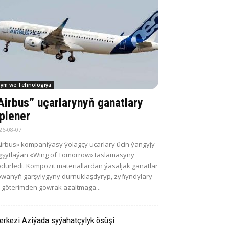
lym we Tehnologiýa
Airbus” uçarlarynyň ganatlary
plener
26-08-07
irbus» kompaniýasy ýolagçy uçarlary üçin ýangyjy
gşytlaýan «Wing of Tomorrow» taslamasyny
dürledi. Kompozit materiallardan ýasaljak ganatlar
wanyň garşylygyny durnuklaşdyryp, zyňyndylary
 göterimden gowrak azaltmaga...
rkezi Aziýada syýahatçylyk ösüşi