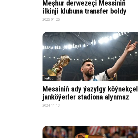
Meşhur derwezeçi Messiniň
ilkinji klubuna transfer boldy
2025-01-25
Futbol
Messiniň ady ýazylgy köýnekçel
janköýerler stadiona alynmaz
2024-11-13