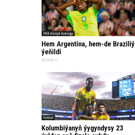
FIFA Dünýä Kubogy
Hem Argentina, hem-de Braziliý
ýeňildi
2024-09-11
Futbol
Kolumbiýanyň ýygyndysy 23