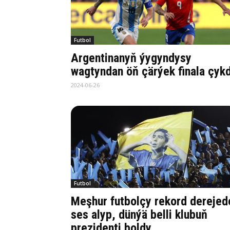
Futbol
Argentinanyň ýygyndysy
wagtyndan öň çärýek finala çyk
2024-06-26
Futbol
Meşhur futbolçy rekord derejed
ses alyp, dünýä belli klubuň
prezidenti boldy