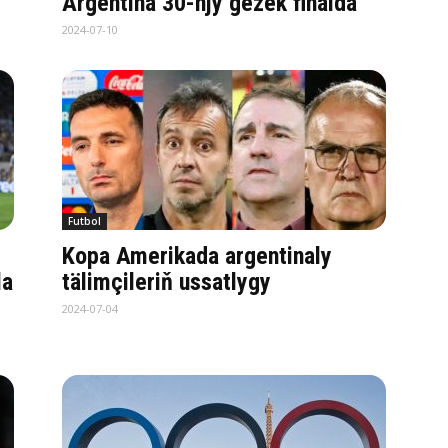
Argentina 30-njy gezek finalda
2024-07-10
Futbol
Kopa Amerikada argentinaly
la
tälimçileriň ussatlygy
2024-07-04