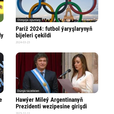
Olimpiýa oýunlary
Pariž 2024: futbol ýaryşlarynyň
dy
bijeleri çekildi
2024-03-23
Dünýä täzelikleri
e
Hawýer Mileý Argentinanyň
Prezidenti wezipesine girişdi
2023-12-11