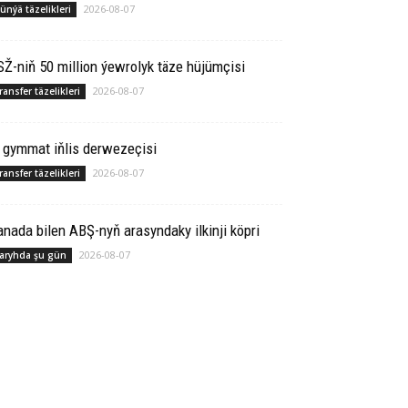
2026-08-07
ünýä täzelikleri
Ž-niň 50 million ýewrolyk täze hüjümçisi
2026-08-07
ransfer täzelikleri
 gymmat iňlis derwezeçisi
2026-08-07
ransfer täzelikleri
­na­da bilen ABŞ-nyň arasyndaky ilkinji köp­ri
2026-08-07
aryhda şu gün