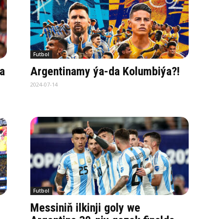
Futbol
a
Argentinamy ýa-da Kolumbiýa?!
2024-07-14
Futbol
Messiniň ilkinji goly we