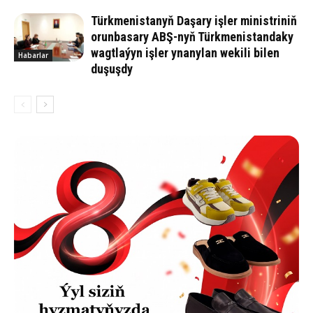
Türkmenistanyň Daşary işler ministriniň
orunbasary ABŞ-nyň Türkmenistandaky
wagtlaýyn işler ynanylan wekili bilen
Habarlar
duşuşdy