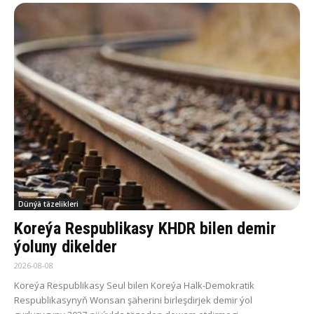
Dünýä täzelikleri
Koreýa Respublikasy KHDR bilen demir
ýoluny dikelder
2026-08-08
Koreýa Respublikasy Seul bilen Koreýa Halk-Demokratik
Respublikasynyň Wonsan şäherini birleşdirjek demir ýol