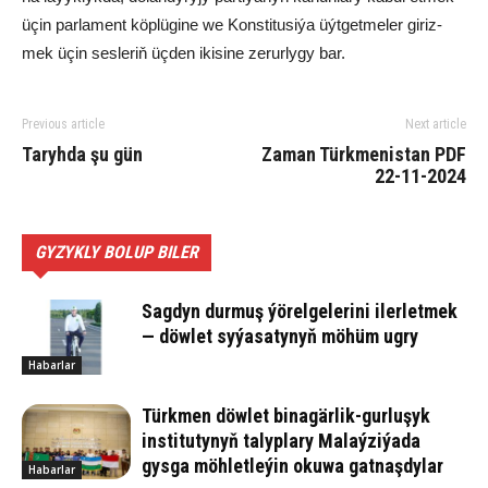
üçin par­la­ment köp­lü­gi­ne we Kons­ti­tu­si­ýa üýt­get­me­ler gi­riz­
mek üçin ses­le­riň üç­den iki­si­ne ze­rur­ly­gy bar.
Previous article
Next article
Taryhda şu gün
Zaman Türkmenistan PDF
22-11-2024
GYZYKLY BOLUP BILER
Sagdyn durmuş ýörelgelerini ilerletmek
— döwlet syýasatynyň möhüm ugry
Habarlar
Türkmen döwlet binagärlik-gurluşyk
institutynyň talyplary Malaýziýada
gysga möhletleýin okuwa gatnaşdylar
Habarlar