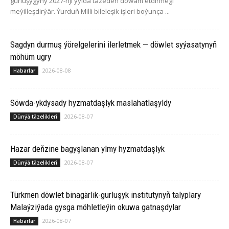
gurluşygyny 2027-nji ýylda täzeden dowam etdirmegi
meýilleşdirýär. Ýurduň Milli bileleşik işleri boýunça ...
Sagdyn durmuş ýörelgelerini ilerletmek — döwlet syýasatynyň
möhüm ugry
2026-08-08
Habarlar
Söwda-ykdysady hyzmatdaşlyk maslahatlaşyldy
2026-08-07
Dünýä täzelikleri
Hazar deňzine bagyşlanan ylmy hyzmatdaşlyk
2026-08-07
Dünýä täzelikleri
Türkmen döwlet binagärlik-gurluşyk institutynyň talyplary
Malaýziýada gysga möhletleýin okuwa gatnaşdylar
2026-08-07
Habarlar