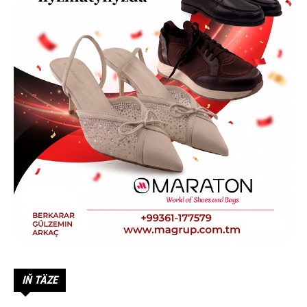
IŇ TÄZE