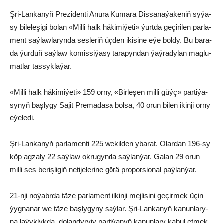
Şri-Lan­ka­nyň Pre­zi­den­ti Anu­ra Ku­ma­ra Dis­sa­na­ýa­ke­niň sy­ýa­
sy bi­le­le­şi­gi bo­lan «Mil­li halk hä­ki­mi­ýe­ti» ýurt­da ge­çi­ri­len par­la­
ment saý­law­la­ryn­da ses­le­riň üç­den iki­si­ne eýe bol­dy. Bu ba­ra­
da ýur­duň saý­law ko­mis­si­ýa­sy ta­ra­pyn­dan ýaý­ra­dy­lan mag­lu­
mat­lar tas­syk­la­ýar.
«Mil­li halk hä­ki­mi­ýe­ti» 159 or­ny, «Bir­le­şen mil­li güýç» par­ti­ýa­
sy­nyň baş­ly­gy Sa­jit Pre­ma­da­sa bol­sa, 40 orun bi­len ikin­ji or­ny
eýe­le­di.
Şri-Lan­ka­nyň par­la­men­ti 225 we­kil­den yba­rat. Olar­dan 196-sy
köp ag­za­ly 22 saý­law ok­ru­gyn­da saý­lan­ýar. Ga­lan 29 orun
mil­li ses be­riş­li­giň ne­ti­je­le­ri­ne gö­rä pro­por­sio­nal paý­lan­ýar.
21-nji no­ýabr­da tä­ze par­la­ment il­kin­ji mej­li­si­ni ge­çir­mek üçin
ýyg­na­nar we tä­ze baş­ly­gy­ny saý­lar. Şri-Lan­ka­nyň ka­nun­la­ry­
na la­ýyk­lyk­da, do­lan­dy­ry­jy par­ti­ýa­nyň ka­nun­la­ry ka­bul et­mek