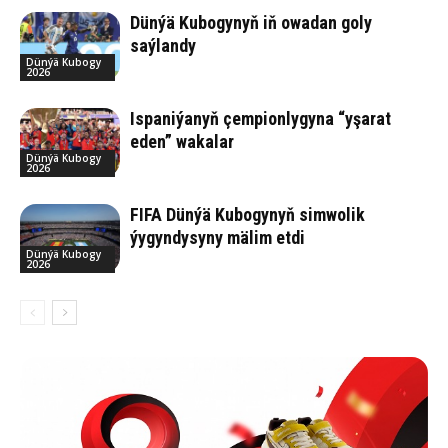
Dünýä Kubogynyň iň owadan goly
saýlandy
Dünýä Kubogy
2026
Ispaniýanyň çempionlygyna “yşarat
eden” wakalar
Dünýä Kubogy
2026
FIFA Dünýä Kubogynyň simwolik
ýygyndysyny mälim etdi
Dünýä Kubogy
2026