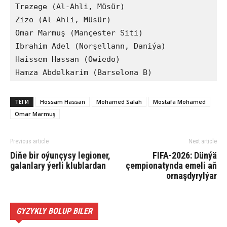
Trezege (Al-Ahli, Müsür)

Zizo (Al-Ahli, Müsür)

Omar Marmuş (Mançester Siti)

Ibrahim Adel (Norşellann, Daniýa)

Haissem Hassan (Owiedo)

Hamza Abdelkarim (Barselona B)
ТЕГИ
Hossam Hassan
Mohamed Salah
Mostafa Mohamed
Omar Marmuş
Previous article
Next article
Diňe bir oýunçysy legioner,
FIFA-2026: Dünýä
galanlary ýerli klublardan
çempionatynda emeli aň
ornaşdyrylýar
GYZYKLY BOLUP BILER