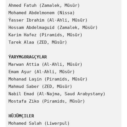
Ahmed Fatuh (Zamalek, Müsür)

Mohamed Abdelmonem (Nissa)

Ýasser Ibrahim (Al-Ahli, Müsür)

Hossam Abdelmaguid (Zamalek, Müsür)

Karim Hafez (Piramids, Müsür)

Tarek Alaa (ZED, Müsür)

ÝARYMGORAGÇYLAR
Marwan Attia (Al-Ahli, Müsür)

Emam Aşur (Al-Ahli, Müsür)

Mohanad Laşin (Piramids, Müsür)

Mahmud Saber (ZED, Müsür)

Nabil Emad (Al-Najma, Saud Arabystany)

Mostafa Ziko (Piramids, Müsür)

HÜJÜMÇILER
Mohamed Salah (Liwerpul)
