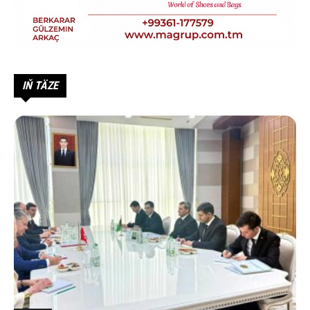
IŇ TÄZE