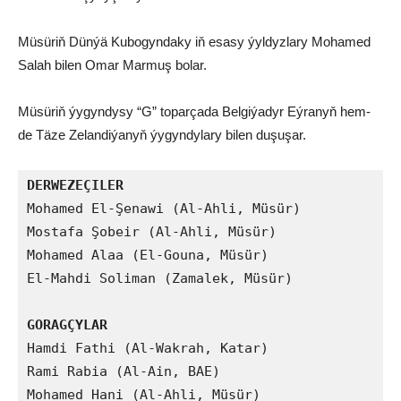
Müsüriň Dünýä Kubogyndaky iň esasy ýyldyzlary Mohamed
Salah bilen Omar Marmuş bolar.
Müsüriň ýygyndysy “G” toparçada Belgiýadyr Eýranyň hem-
de Täze Zelandiýanyň ýygyndylary bilen duşuşar.
DERWEZEÇILER
Mohamed El-Şenawi (Al-Ahli, Müsür)

Mostafa Şobeir (Al-Ahli, Müsür)

Mohamed Alaa (El-Gouna, Müsür)

El-Mahdi Soliman (Zamalek, Müsür)

GORAGÇYLAR
Hamdi Fathi (Al-Wakrah, Katar)

Rami Rabia (Al-Ain, BAE)

Mohamed Hani (Al-Ahli, Müsür)
