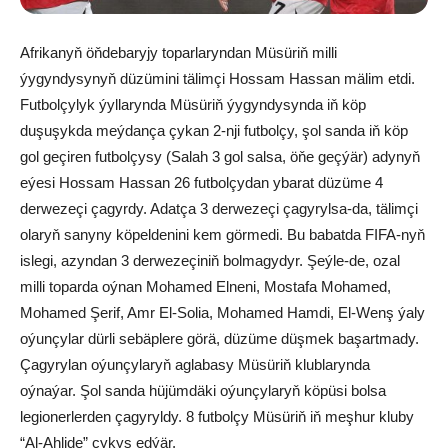
Afrikanyň öňdebaryjy toparlaryndan Müsüriň milli
ýygyndysynyň düzümini tälimçi Hossam Hassan mälim etdi.
Futbolçylyk ýyllarynda Müsüriň ýygyndysynda iň köp
duşuşykda meýdança çykan 2-nji futbolçy, şol sanda iň köp
gol geçiren futbolçysy (Salah 3 gol salsa, öňe geçýär) adynyň
eýesi Hossam Hassan 26 futbolçydan ybarat düzüme 4
derwezeçi çagyrdy. Adatça 3 derwezeçi çagyrylsa-da, tälimçi
olaryň sanyny köpeldenini kem görmedi. Bu babatda FIFA-nyň
islegi, azyndan 3 derwezeçiniň bolmagydyr. Şeýle-de, ozal
milli toparda oýnan Mohamed Elneni, Mostafa Mohamed,
Mohamed Şerif, Amr El-Solia, Mohamed Hamdi, El-Wenş ýaly
oýunçylar dürli sebäplere görä, düzüme düşmek başartmady.
Çagyrylan oýunçylaryň aglabasy Müsüriň klublarynda
oýnaýar. Şol sanda hüjümdäki oýunçylaryň köpüsi bolsa
legionerlerden çagyryldy. 8 futbolçy Müsüriň iň meşhur kluby
“Al-Ahlide” çykyş edýär.