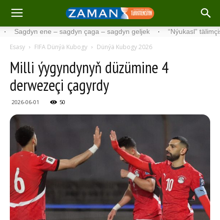
dyn ene – sagdyn çaga – sagdyn geljek
·
“Nýukasl” tälimçisini täze
Esasy
FIFA Dünýä Kubogy
Dünýä Kubogy 2026
Milli ýygyndynyň düzümine 4
derwezeçi çagyrdy
2026-06-01
50