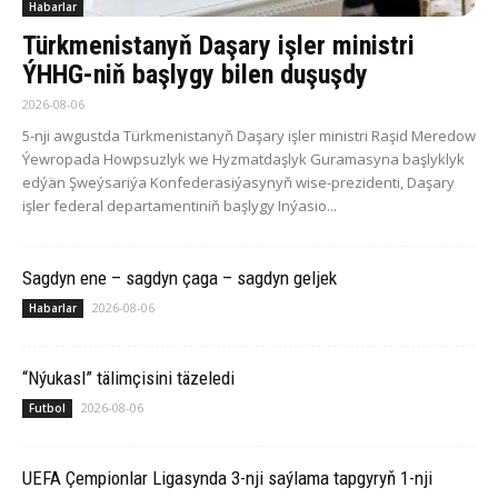
Habarlar
Türkmenistanyň Daşary işler ministri
ÝHHG-niň başlygy bilen duşuşdy
2026-08-06
5-nji awgustda Türkmenistanyň Daşary işler ministri Raşid Meredow
Ýewropada Howpsuzlyk we Hyzmatdaşlyk Guramasyna başlyklyk
edýän Şweýsariýa Konfederasiýasynyň wise-prezidenti, Daşary
işler federal departamentiniň başlygy Inýasio...
Sagdyn ene – sagdyn çaga – sagdyn geljek
2026-08-06
Habarlar
“Nýukasl” tälimçisini täzeledi
2026-08-06
Futbol
UEFA Çempionlar Ligasynda 3-nji saýlama tapgyryň 1-nji