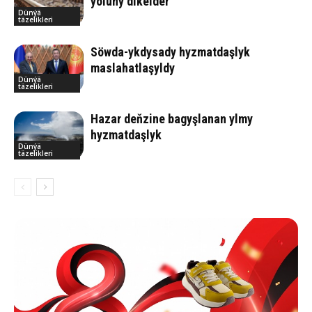
ýoluny dikelder
Dünýä
täzelikleri
Söwda-ykdysady hyzmatdaşlyk
maslahatlaşyldy
Dünýä
täzelikleri
Hazar deňzine bagyşlanan ylmy
hyzmatdaşlyk
Dünýä
täzelikleri