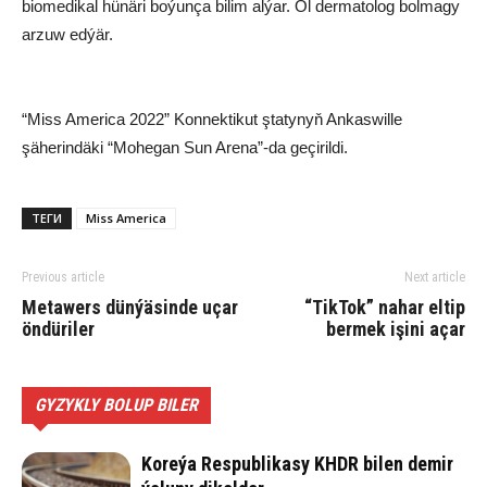
biomedikal hünäri boýunça bilim alýar. Ol dermatolog bolmagy
arzuw edýär.
“Miss America 2022” Konnektikut ştatynyň Ankaswille
şäherindäki “Mohegan Sun Arena”-da geçirildi.
ТЕГИ
Miss America
Previous article
Next article
Metawers dünýäsinde uçar
“TikTok” nahar eltip
öndüriler
bermek işini açar
GYZYKLY BOLUP BILER
Koreýa Respublikasy KHDR bilen demir