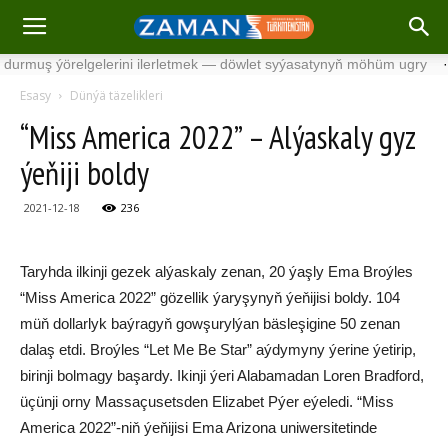
ş ýörelgelerini ilerletmek — döwlet syýasatynyň möhüm ugry
·
Söw
Esasy
Dünýä täzelikleri
“Miss America 2022” – Alýaskaly gyz
ýeňiji boldy
2021-12-18
236
Taryhda ilkinji gezek alýaskaly zenan, 20 ýaşly Ema Broýles
“Miss America 2022” gözellik ýaryşynyň ýeňijisi boldy. 104
müň dollarlyk baýragyň gowşurylýan bäsleşigine 50 zenan
dalaş etdi. Broýles “Let Me Be Star” aýdymyny ýerine ýetirip,
birinji bolmagy başardy. Ikinji ýeri Alabamadan Loren Bradford,
üçünji orny Massaçusetsden Elizabet Pýer eýeledi. “Miss
America 2022”-niň ýeňijisi Ema Arizona uniwersitetinde