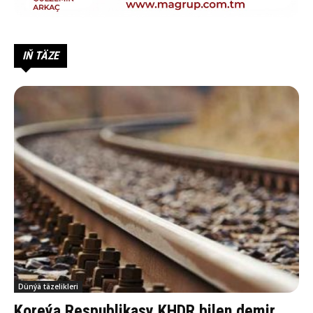
IŇ TÄZE
Dünýä täzelikleri
Koreýa Respublikasy KHDR bilen demir