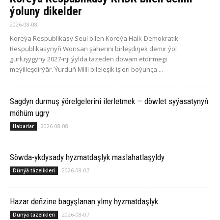
ýoluny dikelder
2026-08-08
Koreýa Respublikasy Seul bilen Koreýa Halk-Demokratik
Respublikasynyň Wonsan şäherini birleşdirjek demir ýol
gurluşygyny 2027-nji ýylda täzeden dowam etdirmegi
meýilleşdirýär. Ýurduň Milli bileleşik işleri boýunça ...
Sagdyn durmuş ýörelgelerini ilerletmek — döwlet syýasatynyň
möhüm ugry
2026-08-08
Habarlar
Söwda-ykdysady hyzmatdaşlyk maslahatlaşyldy
2026-08-07
Dünýä täzelikleri
Hazar deňzine bagyşlanan ylmy hyzmatdaşlyk
2026-08-07
Dünýä täzelikleri