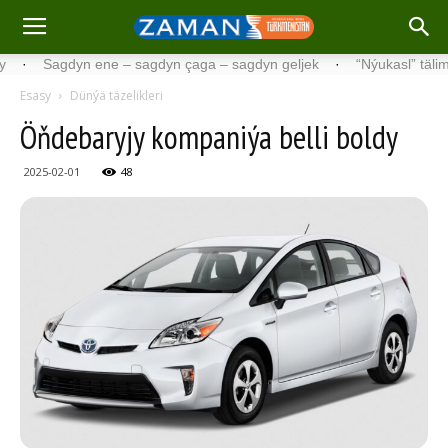
Sagdyn ene – sagdyn çaga – sagdyn geljek
·
“Nýukasl” tälimçisini 
Esasy
Dünýä täzelikleri
Öňdebaryjy kompaniýa belli boldy
2025-02-01
48