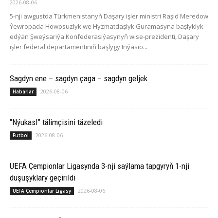
2026-08-06
5-nji awgustda Türkmenistanyň Daşary işler ministri Raşid Meredow
Ýewropada Howpsuzlyk we Hyzmatdaşlyk Guramasyna başlyklyk
edýän Şweýsariýa Konfederasiýasynyň wise-prezidenti, Daşary
işler federal departamentiniň başlygy Inýasio...
Sagdyn ene – sagdyn çaga – sagdyn geljek
2026-08-06
Habarlar
“Nýukasl” tälimçisini täzeledi
2026-08-06
Futbol
UEFA Çempionlar Ligasynda 3-nji saýlama tapgyryň 1-nji
duşuşyklary geçirildi
2026-08-06
UEFA Çempionlar Ligasy