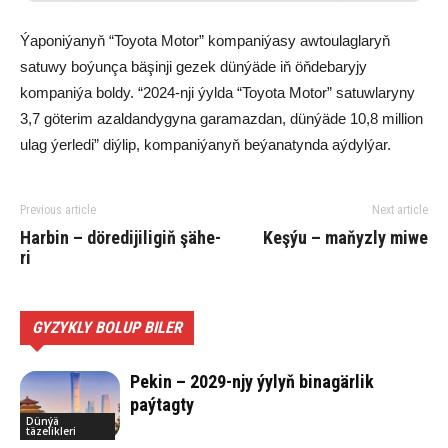
Ýaponiýanyň “Toyota Motor” kompaniýasy awtoulaglaryň
satuwy boýunça bäşinji gezek dünýäde iň öňdebaryjy
kompaniýa boldy. “2024-nji ýylda “Toyota Motor” satuwlaryny
3,7 göterim azaldandygyna garamazdan, dünýäde 10,8 million
ulag ýerledi” diýlip, kompaniýanyň beýanatynda aýdylýar.
Previous article
Next article
Har­bin – dö­re­di­ji­li­giň şä­he­
Keş­ýu – maňyzly mi­we
ri
GYZYKLY BOLUP BILER
Pekin – 2029-njy ýylyň binagärlik
paýtagty
Dünýä
täzelikleri