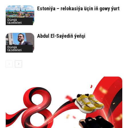
Estoniýa – relokasiýa üçin iň gowy ýurt
Dünýä
täzelikleri
Abdul El-Saýediň ýeňşi
Dünýä
täzelikleri