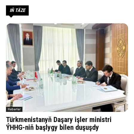
IŇ TÄZE
Habarlar
Türkmenistanyň Daşary işler ministri
ÝHHG-niň başlygy bilen duşuşdy