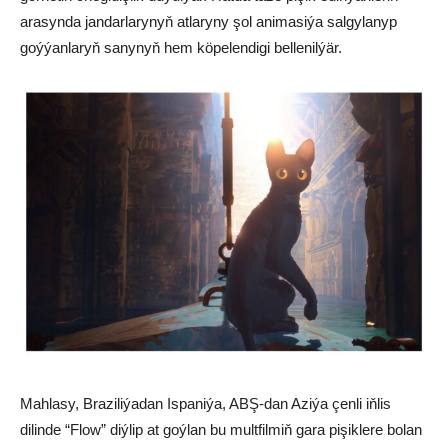
arasynda jandarlarynyň atlaryny şol animasiýa salgylanyp
goýýanlaryň sanynyň hem köpelendigi bellenilýär.
Mahlasy, Braziliýadan Ispaniýa, ABŞ-dan Aziýa çenli iňlis
dilinde “Flow” diýlip at goýlan bu multfilmiň gara pişiklere bolan