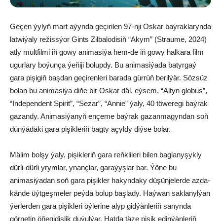
Geçen ýylyň mart aýynda geçirilen 97-nji Oskar baýraklarynda
latwiýaly režissýor Gints Zilbalodisiň “Akym” (Straume, 2024)
atly multfilmi iň gowy animasiýa hem-de iň gowy halkara film
ugurlary boýunça ýeňiji bolupdy. Bu animasiýada batyrgaý
gara pişigiň başdan geçirenleri barada gürrüň berilýär. Sözsüz
bolan bu animasiýa diňe bir Oskar däl, eýsem, “Altyn globus”,
“Independent Spirit”, “Sezar”, “Annie” ýaly, 40 töweregi baýrak
gazandy. Animasiýanyň ençeme baýrak gazanmagyndan soň
dünýädäki gara pişikleriň bagty açyldy diýse bolar.
Mälim bolşy ýaly, pişikleriň gara reňklileri bilen baglanyşykly
dürli-dürli yrymlar, ynançlar, garaýyşlar bar. Ýöne bu
animasiýadan soň gara pişikler hakyndaky düşünjelerde azda-
kände üýtgeşmeler peýda bolup başlady. Haýwan saklanylýan
ýerlerden gara pişikleri öýlerine alyp gidýänleriň sanynda
görnetin öňegidişlik duýulýar. Hatda täze pişik edinýänleriň