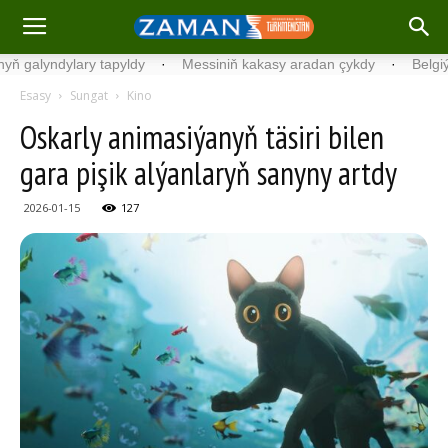
ndylary tapyldy
·
Messiniň kakasy aradan çykdy
·
Belgiýada kon
Esasy
Sungat
Kino
Oskarly animasiýanyň täsiri bilen
gara pişik alýanlaryň sanyny artdy
2026-01-15
127