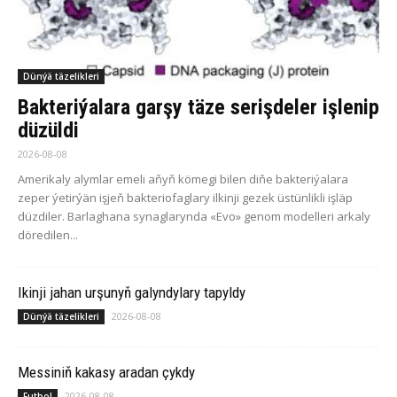
Dünýä täzelikleri
Bakteriýalara garşy täze serişdeler işlenip
düzüldi
2026-08-08
Amerikaly alymlar emeli aňyň kömegi bilen diňe bakteriýalara
zeper ýetirýän işjeň bakteriofaglary ilkinji gezek üstünlikli işläp
düzdiler. Barlaghana synaglarynda «Evo» genom modelleri arkaly
döredilen...
Ikinji jahan urşunyň galyndylary tapyldy
2026-08-08
Dünýä täzelikleri
Messiniň kakasy aradan çykdy
2026-08-08
Futbol