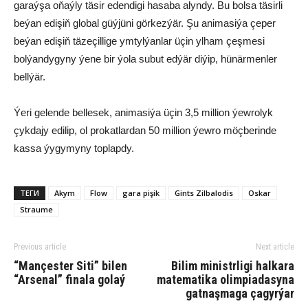
garaýşa oňaýly täsir edendigi hasaba alyndy. Bu bolsa täsirli
beýan edişiň global güýjüni görkezýär. Şu animasiýa çeper
beýan edişiň täzeçillige ymtylýanlar üçin ylham çeşmesi
bolýandygyny ýene bir ýola subut edýär diýip, hünärmenler
bellýär.
Ýeri gelende bellesek, animasiýa üçin 3,5 million ýewrolyk
çykdajy edilip, ol prokatlardan 50 million ýewro möçberinde
kassa ýygymyny toplapdy.
ТЕГИ
Akym
Flow
gara pişik
Gints Zilbalodis
Oskar
Straume
Previous article
Next article
“Mançester Siti” bilen
Bilim ministrligi halkara
“Arsenal” finala golaý
matematika olimpiadasyna
gatnaşmaga çagyrýar