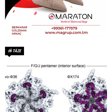
IŇ TÄZE