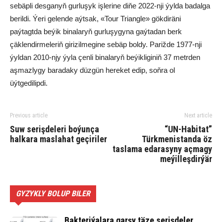
sebäpli desganyň gurluşyk işlerine diňe 2022-nji ýylda badalga
berildi. Ýeri gelende aýtsak, «Tour Triangle» gökdiräni
paýtagtda beýik binalaryň gurluşygyna gaýtadan berk
çäklendirmeleriň girizilmegine sebäp boldy. Parižde 1977-nji
ýyldan 2010-njy ýyla çenli binalaryň beýikliginiň 37 metrden
aşmazlygy baradaky düzgün hereket edip, soňra ol
üýtgedilipdi.
Previous article
Next article
Suw serişdeleri boýunça
“UN-Habitat”
halkara maslahat geçiriler
Türkmenistanda öz
taslama edarasyny açmagy
meýilleşdirýär
GYZYKLY BOLUP BILER
Bakteriýalara garşy täze serişdeler