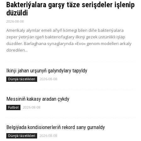
Bakteriýalara garşy täze serişdeler işlenip
düzüldi
2026-08-08
Amerikaly alymlar emeli aňyň kömegi bilen diňe bakteriýalara
zeper ýetirýän işjeň bakteriofaglary ilkinji gezek üstünlikli işläp
düzdiler. Barlaghana synaglarynda «Evo» genom modelleri arkaly
döredilen...
Ikinji jahan urşunyň galyndylary tapyldy
2026-08-08
Dünýä täzelikleri
Messiniň kakasy aradan çykdy
2026-08-08
Futbol
Belgiýada kondisionerleriň rekord sany gurnaldy
2026-08-08
Dünýä täzelikleri