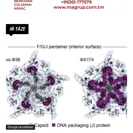
IŇ TÄZE
Dünýä täzelikleri