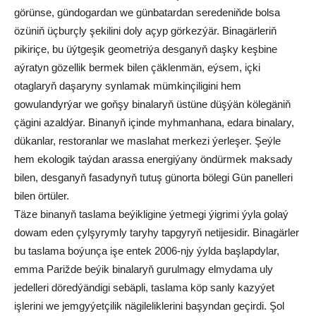
görünse, gündogardan we günbatardan seredeniňde bolsa
özüniň üçburçly şekilini doly açyp görkezýär. Binagärleriň
pikiriçe, bu üýtgeşik geometriýa desganyň daşky keşbine
aýratyn gözellik bermek bilen çäklenmän, eýsem, içki
otaglaryň daşaryny synlamak mümkinçiligini hem
gowulandyrýar we goňşy binalaryň üstüne düşýän kölegäniň
çägini azaldýar. Binanyň içinde myhmanhana, edara binalary,
dükanlar, restoranlar we maslahat merkezi ýerleşer. Şeýle
hem ekologik taýdan arassa energiýany öndürmek maksady
bilen, desganyň fasadynyň tutuş günorta bölegi Gün panelleri
bilen örtüler.
Täze binanyň taslama beýikligine ýetmegi ýigrimi ýyla golaý
dowam eden çylşyrymly taryhy tapgyryň netijesidir. Binagärler
bu taslama boýunça işe entek 2006-njy ýylda başlapdylar,
emma Parižde beýik binalaryň gurulmagy elmydama uly
jedelleri döredýändigi sebäpli, taslama köp sanly kazyýet
işlerini we jemgyýetçilik nägileliklerini başyndan geçirdi. Şol