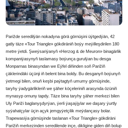
Parižde seredilýän nokadyna görä görnüşini üýtgedýän, 42
gatly täze «Tour Triangle» gökdiräniň boýy meýilleşdirilen 180
metre ýetdi. Şweýsariýanyň «Herzog & de Meuron» binagärlik
kompaniýasynyň taslamasy boýunça gurulýan bu desga
Monparnas binasyndan we Eýfel diňinden soň Parižiň
çäklerindäki üçünji iň belent bina boldy. Bu desganyň boýunyň
ýetmegi bilen, onuň keşbi paýtagtyň umumy görnüşinde,
taryhy ýadygärlikleriň we şäher köçeleriniň arasynda özüniň
mynasyp ornuny tapdy. Täze bina taryhy şäher merkezi bilen
Uly Pariži baglanyşdyrýan, ýerli ýaşaýjylar we daşary ýurtly
syýahatçylar üçin açyk jemgyýetçilik meýdançasy bolar.
Trapewasiýa görnüşinde taslanan «Tour Triangle» gökdiräni
Parižiň merkezinden seredilende inçe, dikligine giden diň bolup