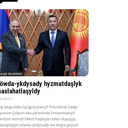
ünýä täzelikleri
öwda-ykdysady hyzmatdaşlyk
aslahatlaşyldy
26-08-07
nji awgustda Gyrgyzystanyň Prezidenti Sadyr
parow Çolpon-Ata şäherinde Ermenistanyň
emýer-ministri Nikol Paşinýan bilen duşuşyp,
itaraplaýyn söwda-ykdysady we maýa goýum