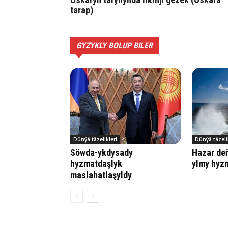
tarap)
GYZYKLY BOLUP BILER
Dünýä täzelikleri
Dünýä täzeli
Söwda-ykdysady
Hazar de
hyzmatdaşlyk
ylmy hyz
maslahatlaşyldy