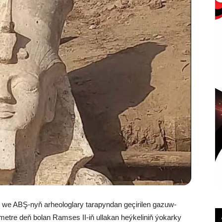
 we ABŞ-nyň arheologlary tarapyndan geçirilen gazuw-
 metre deň bolan Ramses II-iň ullakan heýkeliniň ýokarky