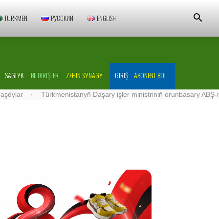
TÜRKMEN
РУССКИЙ
ENGLISH
SAGLYK
BILDIRIŞLER
ZEHIN SYNAGY
GIRIŞ
ABONENT BOL
·
Türkmenistanyň Daşary işler ministriniň orunbasary ABŞ-nyň Türkme