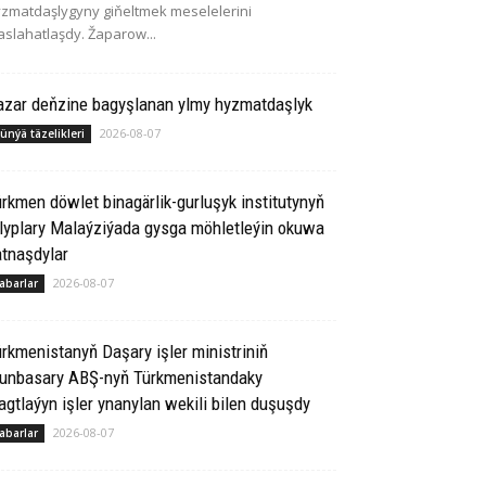
zmatdaşlygyny giňeltmek meselelerini
slahatlaşdy. Žaparow...
azar deňzine bagyşlanan ylmy hyzmatdaşlyk
2026-08-07
ünýä täzelikleri
rkmen döwlet binagärlik-gurluşyk institutynyň
lyplary Malaýziýada gysga möhletleýin okuwa
tnaşdylar
2026-08-07
abarlar
rkmenistanyň Daşary işler ministriniň
runbasary ABŞ-nyň Türkmenistandaky
gtlaýyn işler ynanylan wekili bilen duşuşdy
2026-08-07
abarlar