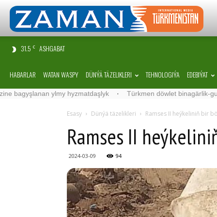
31.5
ASHGABAT
C
HABARLAR
WATAN WASPY
DÜNÝÄ TÄZELIKLERI
TEHNOLOGIÝA
EDEBIÝAT
şlanan ylmy hyzmatdaşlyk
·
Türkmen döwlet binagärlik-gurluşyk ins
Esasy
Dünýä täzelikleri
Ramses II heýkeliniň bir b
Ramses II heýkeliniň
2024-03-09
94