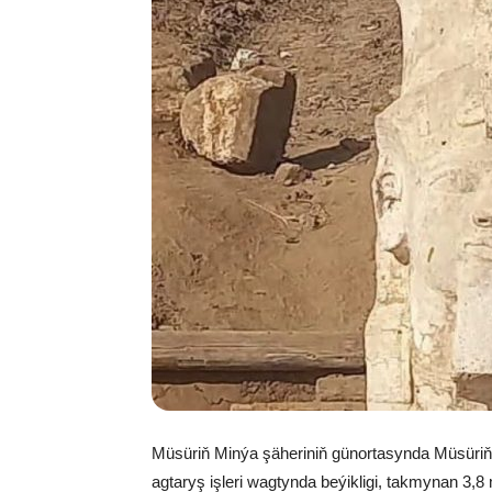
Müsüriň Minýa şäheriniň günortasynda Müsüriň
agtaryş işleri wagtynda beýikligi, takmynan 3,8