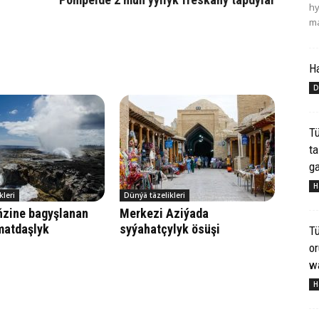
hy
ma
H
D
Tü
ta
ga
H
kleri
Dünýä täzelikleri
ňzine bagyşlanan
Merkezi Aziýada
matdaşlyk
syýahatçylyk ösüşi
Tü
o
wa
H