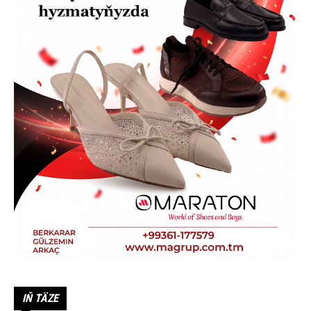
IŇ TÄZE