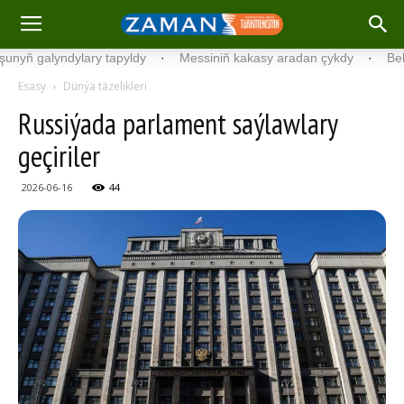
 galyndylary tapyldy
·
Messiniň kakasy aradan çykdy
·
Belgiýada
Esasy
Dünýä täzelikleri
Russiýada parlament saýlawlary
geçiriler
2026-06-16
44