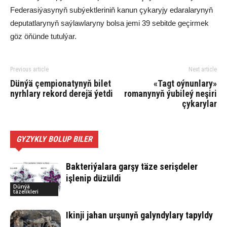
Federasiýasynyň subýektleriniň kanun çykaryjy edaralarynyň
deputatlarynyň saýlawlaryny bolsa jemi 39 sebitde geçirmek
göz öňünde tutulýar.
Previous article
Next article
Dünýä çempionatynyň bilet
«Tagt oýnunlary»
nyrhlary rekord derejä ýetdi
romanynyň ýubileý neşiri
çykarylar
GYZYKLY BOLUP BILER
Bakteriýalara garşy täze serişdeler
işlenip düzüldi
Dünýä
täzelikleri
Ikinji jahan urşunyň galyndylary tapyldy