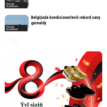
Dünýä
täzelikleri
Belgiýada kondisionerleriň rekord sany
gurnaldy
Dünýä
täzelikleri