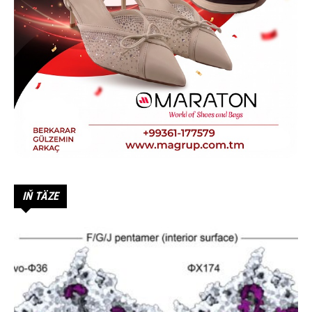
IŇ TÄZE