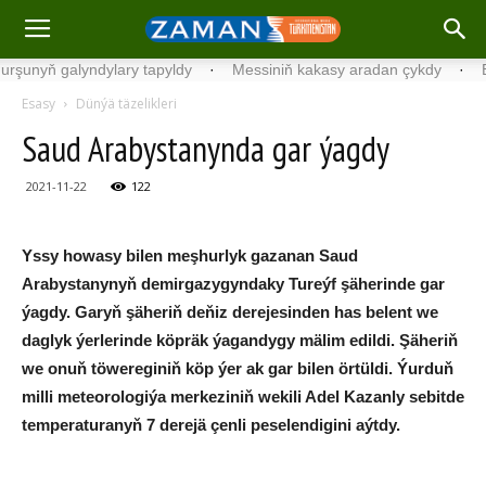
unyň galyndylary tapyldy
·
Messiniň kakasy aradan çykdy
·
Belgi
Esasy
Dünýä täzelikleri
Saud Arabystanynda gar ýagdy
2021-11-22
122
Yssy howasy bilen meşhurlyk gazanan Saud
Arabystanynyň demirgazygyndaky Tureýf şäherinde gar
ýagdy. Garyň şäheriň deňiz derejesinden has belent we
daglyk ýerlerinde köpräk ýagandygy mälim edildi. Şäheriň
we onuň töwereginiň köp ýer ak gar bilen örtüldi. Ýurduň
milli meteorologiýa merkeziniň wekili Adel Kazanly sebitde
temperaturanyň 7 derejä çenli peselendigini aýtdy.