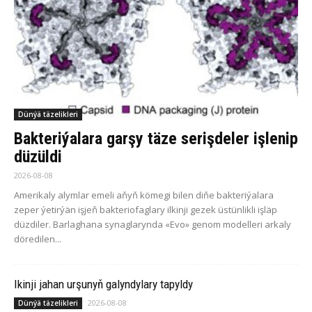
Dünýä täzelikleri
Bakteriýalara garşy täze serişdeler işlenip
düzüldi
2026-08-08
Amerikaly alymlar emeli aňyň kömegi bilen diňe bakteriýalara
zeper ýetirýän işjeň bakteriofaglary ilkinji gezek üstünlikli işläp
düzdiler. Barlaghana synaglarynda «Evo» genom modelleri arkaly
döredilen...
Ikinji jahan urşunyň galyndylary tapyldy
2026-08-08
Dünýä täzelikleri