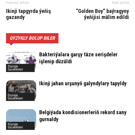
Previous article
Next article
Ikinji tapgyrda ýeňiş
“Golden Boy” baýragyny
gazandy
ýeňijisi mälim edildi
GYZYKLY BOLUP BILER
Bakteriýalara garşy täze serişdeler
işlenip düzüldi
Dünýä
täzelikleri
Ikinji jahan urşunyň galyndylary tapyldy
Dünýä
täzelikleri
Belgiýada kondisionerleriň rekord sany
gurnaldy
Dünýä
täzelikleri