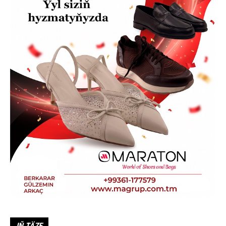
IŇ TÄZE