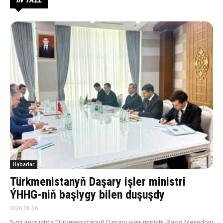
Habarlar
Türkmenistanyň Daşary işler ministri
ÝHHG-niň başlygy bilen duşuşdy
2026-08-06
5-nji awgustda Türkmenistanyň Daşary işler ministri Raşid Meredow