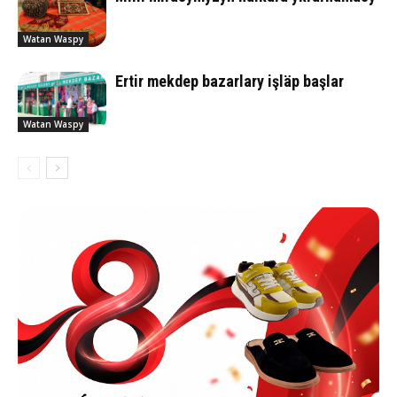
Watan Waspy
Ertir mekdep bazarlary işläp başlar
Watan Waspy