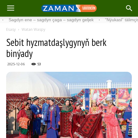
gdyn ene – sagdyn çaga – sagdyn geljek
·
“Nýukasl” tälimçisini täz
Esasy
Watan Waspy
Sebit hyzmatdaşlygynyň berk
binýady
2025-12-06
53