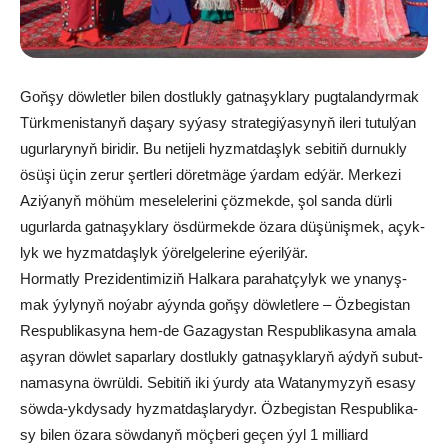
Goň­şy döw­let­ler bi­len dost­luk­ly gat­na­şyk­la­ry pug­ta­lan­dyr­mak
Türk­me­nis­ta­nyň da­şa­ry sy­ýa­sy stra­te­gi­ýa­sy­nyň ile­ri tu­tul­ýan
ugur­la­ry­nyň bi­ri­dir. Bu ne­ti­je­li hyz­mat­daş­lyk se­bi­tiň dur­nuk­ly
ösü­şi üçin ze­rur şert­le­ri dö­ret­mä­ge ýar­dam ed­ýär. Mer­ke­zi
Azi­ýa­nyň mö­hüm me­se­le­le­ri­ni çöz­mek­de, şol san­da dür­li
ugur­lar­da gat­na­şyk­la­ry ös­dür­mek­de öza­ra dü­şü­niş­mek, açyk­
lyk we hyz­mat­daş­lyk ýö­rel­ge­le­ri­ne eýe­ril­ýär.
Hor­mat­ly Pre­zi­den­ti­mi­ziň Hal­ka­ra pa­ra­hat­çy­lyk we yna­nyş­
mak ýy­ly­nyň no­ýabr aýyn­da goň­şy döw­let­le­re – Öz­be­gis­tan
Res­pub­li­ka­sy­na hem-de Ga­za­gys­tan Res­pub­li­ka­sy­na ama­la
aşy­ran döw­let sa­par­la­ry dost­lukly gat­na­şyk­la­ryň aý­dyň su­but­
na­ma­sy­na öw­rül­di. Se­bi­tiň iki ýur­dy ata Wa­ta­ny­my­zyň esa­sy
söw­da-yk­dy­sa­dy hyz­mat­daş­la­rydyr. Öz­be­gis­tan Res­pub­li­ka­
sy bi­len öza­ra söw­da­nyň möç­be­ri ge­çen ýyl 1 mil­liard