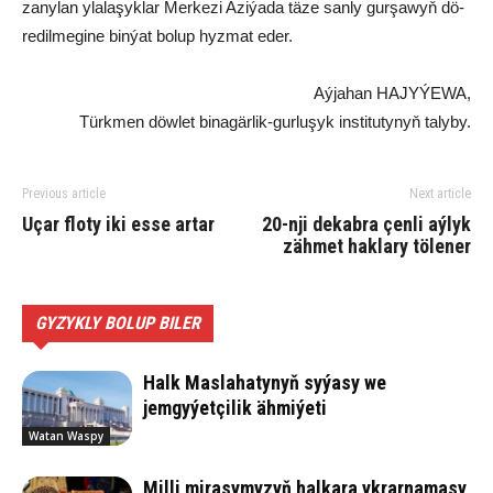
za­ny­lan yla­la­şyk­lar Mer­ke­zi Azi­ýa­da tä­ze san­ly gur­şa­wyň dö­
re­dil­me­gi­ne bin­ýat bo­lup hyz­mat eder.
Aýjahan HAJYÝEWA,
Türkmen döwlet binagärlik-gurluşyk institutynyň talyby.
Previous article
Next article
Uçar floty iki esse artar
20-nji dekabra çenli aýlyk
zähmet haklary tölener
GYZYKLY BOLUP BILER
Halk Maslahatynyň syýasy we
jemgyýetçilik ähmiýeti
Watan Waspy
Milli mirasymyzyň halkara ykrarnamasy