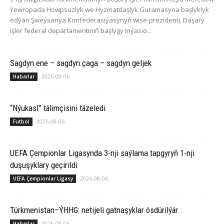
Ýewropada Howpsuzlyk we Hyzmatdaşlyk Guramasyna başlyklyk
edýän Şweýsariýa Konfederasiýasynyň wise-prezidenti, Daşary
işler federal departamentiniň başlygy Inýasio...
Sagdyn ene – sagdyn çaga – sagdyn geljek
2026-08-06
Habarlar
“Nýukasl” tälimçisini täzeledi
2026-08-06
Futbol
UEFA Çempionlar Ligasynda 3-nji saýlama tapgyryň 1-nji
duşuşyklary geçirildi
2026-08-06
UEFA Çempionlar Ligasy
Türkmenistan–ÝHHG: netijeli gatnaşyklar ösdürilýär
2026-08-06
Habarlar