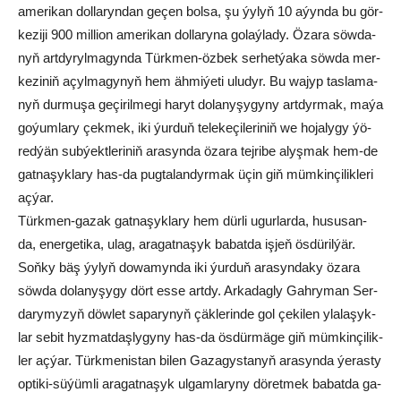
amerikan dol­lar­yndan ge­çen bol­sa, şu ýy­lyň 10 aýyn­da bu gör­
ke­zi­ji 900 mil­lio­n amerikan dol­lar­yna go­laý­la­dy. Öza­ra söw­da­
nyň art­dy­ryl­ma­gy­nda Türk­men-öz­bek ser­het­ýa­ka söw­da mer­
ke­zi­niň açyl­ma­gy­nyň hem äh­mi­ýe­ti ulu­dyr. Bu wa­jyp tas­la­ma­
nyň dur­mu­şa ge­çi­ril­me­gi ha­ryt do­la­ny­şy­gy­ny art­dyr­mak, ma­ýa
go­ýum­la­ry çek­mek, iki ýur­duň te­le­ke­çi­le­ri­niň we ho­ja­ly­gy ýö­
red­ýän sub­ýekt­le­ri­niň ara­syn­da öza­ra tej­ri­be alyş­mak hem-de
gat­na­şyk­la­ry has-da pug­ta­lan­dyr­mak üçin giň müm­kin­çi­lik­le­ri
aç­ýar.
Türk­men-ga­zak gat­na­şyk­la­ry hem dür­li ugur­lar­da, hu­su­san-
da, ener­ge­ti­ka, ulag, ara­gat­na­şyk babatda iş­jeň ös­dü­ril­ýär.
Soň­ky bäş ýy­lyň do­wa­myn­da iki ýur­duň ara­syn­da­ky öza­ra
söw­da do­lan­yşy­gy dört es­se art­dy. Ar­ka­dag­ly Gah­ry­man Ser­
da­ry­my­zyň döw­let sa­pa­ry­nyň çäk­le­rin­de gol çe­ki­len yla­la­şyk­
lar se­bit hyz­mat­daş­ly­gy­ny has-da ös­dür­mä­ge giň müm­kin­çi­lik­
ler aç­ýar. Türk­me­nis­tan bi­len Ga­za­gys­ta­nyň ara­syn­da ýe­ras­ty
op­ti­ki-sü­ýüm­li ara­gat­na­şyk ul­gam­la­ry­ny dö­ret­mek ba­bat­da ga­