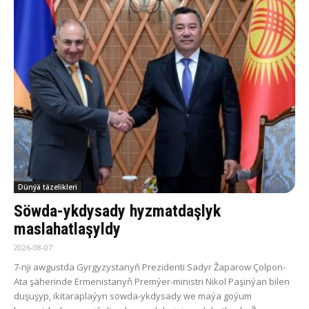
Dünýä täzelikleri
Söwda-ykdysady hyzmatdaşlyk
maslahatlaşyldy
2026-08-07
7-nji awgustda Gyrgyzystanyň Prezidenti Sadyr Žaparow Çolpon-
Ata şäherinde Ermenistanyň Premýer-ministri Nikol Paşinýan bilen
duşuşyp, ikitaraplaýyn söwda-ykdysady we maýa goýum