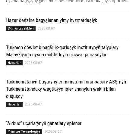
hyzmatdaşlygyny giňeltmek meselelerini maslahatlaşdy. Žaparow...
Hazar deňzine bagyşlanan ylmy hyzmatdaşlyk
2026-08-07
Dünýä täzelikleri
Türkmen döwlet binagärlik-gurluşyk institutynyň talyplary
Malaýziýada gysga möhletleýin okuwa gatnaşdylar
2026-08-07
Habarlar
Türkmenistanyň Daşary işler ministriniň orunbasary ABŞ-nyň
Türkmenistandaky wagtlaýyn işler ynanylan wekili bilen
duşuşdy
2026-08-07
Habarlar
“Airbus” uçarlarynyň ganatlary eplener
2026-08-07
Ylym we Tehnologiýa