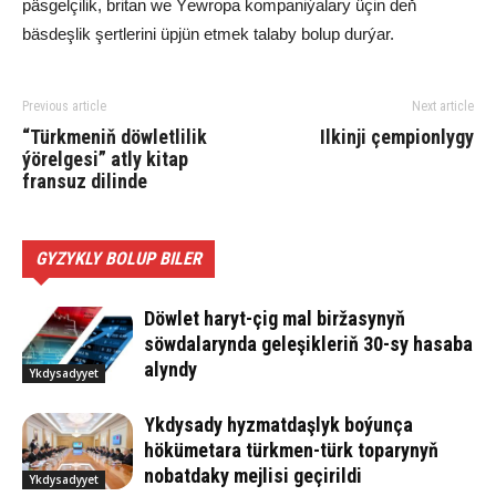
päsgelçilik, britan we Ýewropa kompaniýalary üçin deň
bäsdeşlik şertlerini üpjün etmek talaby bolup durýar.
Previous article
Next article
“Türkmeniň döwletlilik
Ilkinji çempionlygy
ýörelgesi” atly kitap
fransuz dilinde
GYZYKLY BOLUP BILER
Döwlet haryt-çig mal biržasynyň
söwdalarynda geleşikleriň 30-sy hasaba
alyndy
Ykdysadyyet
Ykdysady hyzmatdaşlyk boýunça
hökümetara türkmen-türk toparynyň
nobatdaky mejlisi geçirildi
Ykdysadyyet