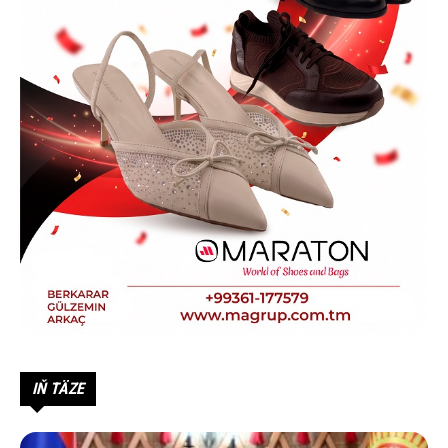
IŇ TÄZE