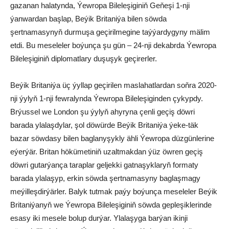
gazanan halatynda, Ýewropa Bileleşiginiň Geňeşi 1-nji
ýanwardan başlap, Beýik Britaniýa bilen söwda
şertnamasynyň durmuşa geçirilmegine taýýardygyny mälim
etdi. Bu meseleler boýunça şu gün – 24-nji dekabrda Ýewropa
Bileleşiginiň diplomatlary duşuşyk geçirerler.
Beýik Britaniýa üç ýyllap geçirilen maslahatlardan soňra 2020-
nji ýylyň 1-nji fewralynda Ýewropa Bileleşiginden çykypdy.
Brýussel we London şu ýylyň ahyryna çenli geçiş döwri
barada ylalaşdylar, şol döwürde Beýik Britaniýa ýeke-täk
bazar söwdasy bilen baglanyşykly ähli Ýewropa düzgünlerine
eýerýär. Britan hökümetiniň uzaltmakdan ýüz öwren geçiş
döwri gutarýança taraplar geljekki gatnaşyklaryň formaty
barada ylalaşyp, erkin söwda şertnamasyny baglaşmagy
meýilleşdirýärler. Balyk tutmak paýy boýunça meseleler Beýik
Britaniýanyň we Ýewropa Bileleşiginiň söwda gepleşiklerinde
esasy iki mesele bolup durýar. Ylalaşyga barýan ikinji