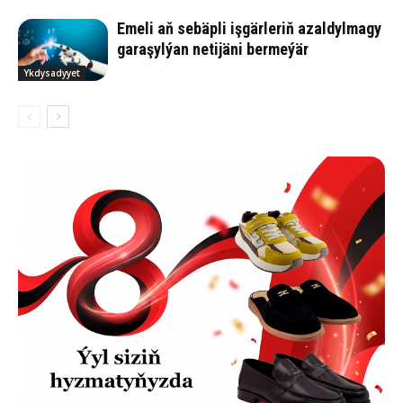
Emeli aň sebäpli işgärleriň azaldylmagy
garaşylýan netijäni bermeýär
Ykdysadyyet