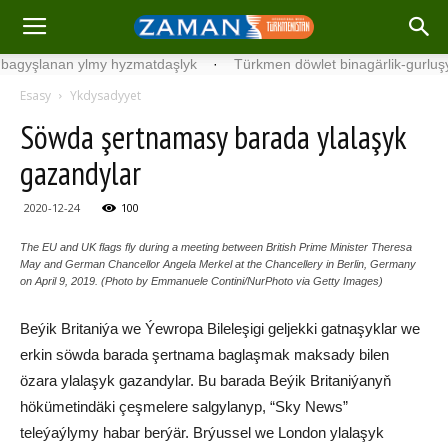
lanan ylmy hyzmatdaşlyk
·
Türkmen döwlet binagärlik-gurluşyk inst
Esasy
Ykdysadyyet
Söwda şertnamasy barada ylalaşyk
gazandylar
2020-12-24
100
The EU and UK flags fly during a meeting between British Prime Minister Theresa
May and German Chancellor Angela Merkel at the Chancellery in Berlin, Germany
on April 9, 2019. (Photo by Emmanuele Contini/NurPhoto via Getty Images)
Beýik Britaniýa we Ýewropa Bileleşigi geljekki gatnaşyklar we
erkin söwda barada şertnama baglaşmak maksady bilen
özara ylalaşyk gazandylar. Bu barada Beýik Britaniýanyň
hökümetindäki çeşmelere salgylanyp, “Sky News”
teleýaýlymy habar berýär. Brýussel we London ylalaşyk