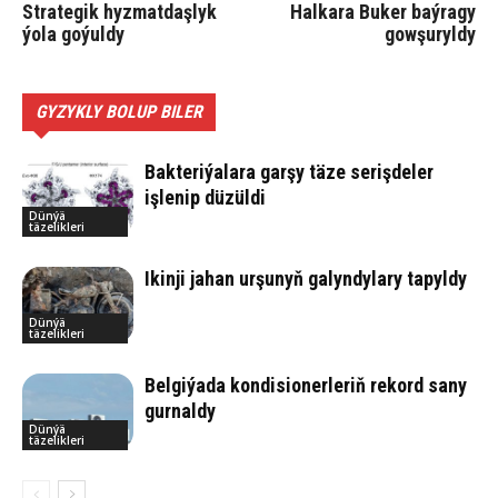
Strategik hyzmatdaşlyk
Halkara Buker baýragy
ýola goýuldy
gowşuryldy
GYZYKLY BOLUP BILER
Bakteriýalara garşy täze serişdeler
işlenip düzüldi
Dünýä
täzelikleri
Ikinji jahan urşunyň galyndylary tapyldy
Dünýä
täzelikleri
Belgiýada kondisionerleriň rekord sany
gurnaldy
Dünýä
täzelikleri