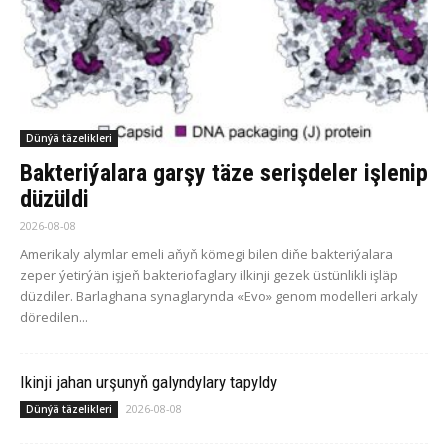
Dünýä täzelikleri
Bakteriýalara garşy täze serişdeler işlenip
düzüldi
2026-08-08
Amerikaly alymlar emeli aňyň kömegi bilen diňe bakteriýalara
zeper ýetirýän işjeň bakteriofaglary ilkinji gezek üstünlikli işläp
düzdiler. Barlaghana synaglarynda «Evo» genom modelleri arkaly
döredilen...
Ikinji jahan urşunyň galyndylary tapyldy
2026-08-08
Dünýä täzelikleri