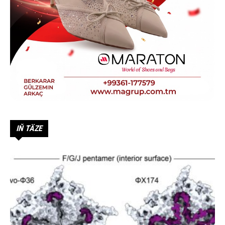
IŇ TÄZE