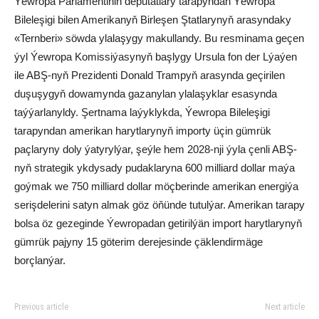
Ýewropa Parlamentiniň deputatlary tarapyndan Ýewropa
Bileleşigi bilen Amerikanyň Birleşen Ştatlarynyň arasyndaky
«Ternberi» söwda ylalaşygy makullandy. Bu resminama geçen
ýyl Ýewropa Komissiýasynyň başlygy Ursula fon der Lýaýen
ile ABŞ-nyň Prezidenti Donald Trampyň arasynda geçirilen
duşuşygyň dowamynda gazanylan ylalaşyklar esasynda
taýýarlanyldy. Şertnama laýyklykda, Ýewropa Bileleşigi
tarapyndan amerikan harytlarynyň importy üçin gümrük
paçlaryny doly ýatyrylýar, şeýle hem 2028-nji ýyla çenli ABŞ-
nyň strategik ykdysady pudaklaryna 600 milliard dollar maýa
goýmak we 750 milliard dollar möçberinde amerikan energiýa
serişdelerini satyn almak göz öňünde tutulýar. Amerikan tarapy
bolsa öz gezeginde Ýewropadan getirilýän import harytlarynyň
gümrük pajyny 15 göterim derejesinde çäklendirmäge
borçlanýar.
Previous article
Next article